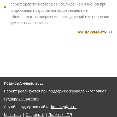
прокурорского надзора за соблюдением законов при
содержании под стражей подозреваемых и
обвиняемых в совершении преступлений и исполнении
уголовных наказаний"
Все документы >>
Кодексы.Онлайн, 2026
Проект реализуется при поддержке журнала
«Уголовное
судопроизводство»
.
Служба поддержки сайта:
kodeksy@bk.ru
.
Контакты
|
О проекте
|
Политика ПД