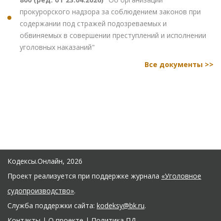
прокурорского надзора за соблюдением законов при
содержании под стражей подозреваемых и
обвиняемых в совершении преступлений и исполнении
уголовных наказаний"
Все документы >>
Кодексы.Онлайн, 2026
Проект реализуется при поддержке журнала
«Уголовное
судопроизводство»
.
Служба поддержки сайта:
kodeksy@bk.ru
.
Контакты
|
О проекте
|
Политика ПД