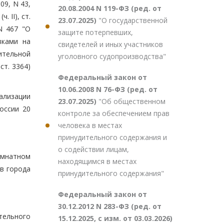
009, N 43,
20.08.2004 N 119-ФЗ (ред. от
. II), ст.
23.07.2025)
"О государственной
N 467 "О
защите потерпевших,
вками на
свидетелей и иных участников
ительной
уголовного судопроизводства"
ст. 3364)
Федеральный закон от
10.06.2008 N 76-ФЗ (ред. от
ализации
23.07.2025)
"Об общественном
оссии 20
контроле за обеспечением прав
человека в местах
принудительного содержания и
о содействии лицам,
омнатном
находящимся в местах
 в города
принудительного содержания"
Федеральный закон от
30.12.2012 N 283-ФЗ (ред. от
ельного
15.12.2025, с изм. от 03.03.2026)