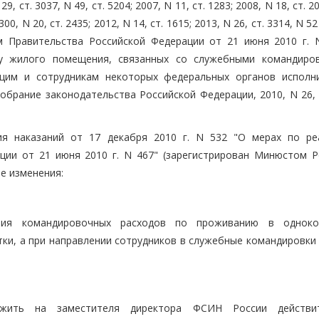
, ст. 3037, N 49, ст. 5204; 2007, N 11, ст. 1283; 2008, N 18, ст. 2
300, N 20, ст. 2435; 2012, N 14, ст. 1615; 2013, N 26, ст. 3314, N 52 (ч
нием Правительства Российской Федерации от 21 июня 2010 г. 
у жилого помещения, связанных со служебными командиро
ащим и сотрудникам некоторых федеральных органов исполн
обрание законодательства Российской Федерации, 2010, N 26, 
ия наказаний от 17 декабря 2010 г. N 532 "О мерах по ре
ции от 21 июня 2010 г. N 467" (зарегистрирован Минюстом Р
ие изменения:
ания командировочных расходов по проживанию в однок
тки, а при направлении сотрудников в служебные командировки
ожить на заместителя директора ФСИН России действит