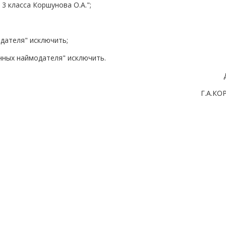
3 класса Коршунова О.А.";
дателя" исключить;
нных наймодателя" исключить.
Г.А.К