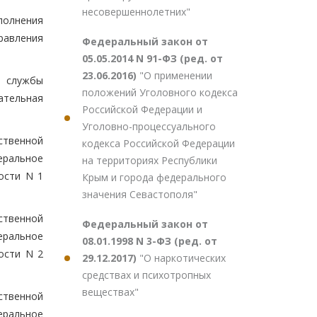
несовершеннолетних"
полнения
равления
Федеральный закон от
05.05.2014 N 91-ФЗ (ред. от
23.06.2016)
"О применении
й службы
положений Уголовного кодекса
ательная
Российской Федерации и
Уголовно-процессуального
ственной
кодекса Российской Федерации
еральное
на территориях Республики
ости N 1
Крым и города федерального
значения Севастополя"
ственной
Федеральный закон от
еральное
08.01.1998 N 3-ФЗ (ред. от
ости N 2
29.12.2017)
"О наркотических
средствах и психотропных
веществах"
ственной
еральное