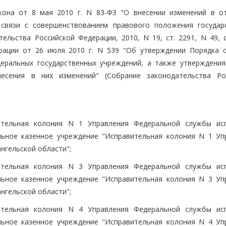
кона от 8 мая 2010 г. N 83-ФЗ "О внесении изменений в о
 связи с совершенствованием правового положения государ
ельства Российской Федерации, 2010, N 19, ст. 2291, N 49, с
рации от 26 июля 2010 г. N 539 "Об утверждении Порядка с
деральных государственных учреждений, а также утверждения
есения в них изменений" (Собрание законодательства Ро
ительная колония N 1 Управления Федеральной службы ис
льное казенное учреждение "Исправительная колония N 1 Уп
нгельской области";
ительная колония N 3 Управления Федеральной службы ис
льное казенное учреждение "Исправительная колония N 3 Уп
нгельской области";
ительная колония N 4 Управления Федеральной службы ис
льное казенное учреждение "Исправительная колония N 4 Уп