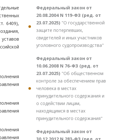
Федеральный закон от
тдельные
20.08.2004 N 119-ФЗ (ред. от
ственных
23.07.2025)
"О государственной
т. 6409),
защите потерпевших,
оздания,
свидетелей и иных участников
 уставов
уголовного судопроизводства"
ссийской
Федеральный закон от
10.06.2008 N 76-ФЗ (ред. от
23.07.2025)
"Об общественном
полнения
контроле за обеспечением прав
равления
человека в местах
принудительного содержания и
полнения
о содействии лицам,
находящимся в местах
равления
принудительного содержания"
полнения
Федеральный закон от
равления
30.12.2012 N 283-ФЗ (ред. от