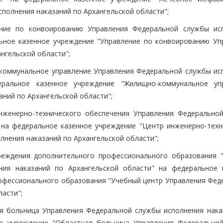
полнения наказаний по Архангельской области";
ние по конвоированию Управления Федеральной службы ис
льное казенное учреждение "Управление по конвоированию Уп
нгельской области";
коммунальное управление Управления Федеральной службы ис
еральное казенное учреждение "Жилищно-коммунальное уп
ний по Архангельской области";
нженерно-технического обеспечения Управления Федерально
 на федеральное казенное учреждение "Центр инженерно-техн
нения наказаний по Архангельской области";
реждения дополнительного профессионального образования 
ния наказаний по Архангельской области" на федеральное 
офессионального образования "Учебный центр Управления Фед
асти";
я больница Управления Федеральной службы исполнения нака
ое учреждение "Областная больница Управления Федерально