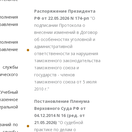
Распоряжение Президента
полнения
РФ от 22.05.2026 N 174-рп
"О
равления
подписании Протокола о
внесении изменений в Договор
об особенностях уголовной и
полнения
административной
равление
ответственности за нарушения
таможенного законодательства
й службы
таможенного союза и
ического
государств - членов
таможенного союза от 5 июля
2010 г."
"Учебный
казенное
Постановление Пленума
еральной
Верховного Суда РФ от
04.12.2014 N 16 (ред. от
21.05.2026)
"О судебной
заний по
практике по делам о
й службы