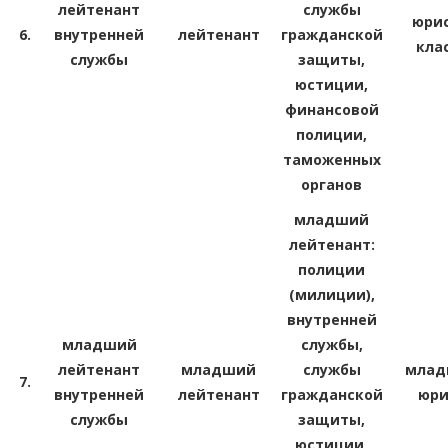
лейтенант
службы
юрис
6.
внутренней
лейтенант
гражданской
кла
службы
защиты,
юстиции,
финансовой
полиции,
таможенных
органов
младший
лейтенант:
полиции
(милиции),
внутренней
младший
службы,
лейтенант
младший
службы
млад
7.
внутренней
лейтенант
гражданской
юри
службы
защиты,
юстиции,