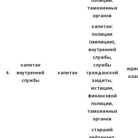
полиции,
таможенных
органов
капитан:
полиции
(милиции),
внутренней
службы,
капитан
службы
юрис
4.
внутренней
капитан
гражданской
кла
службы
защиты,
юстиции,
финансовой
полиции,
таможенных
органов
старший
лейтенант: