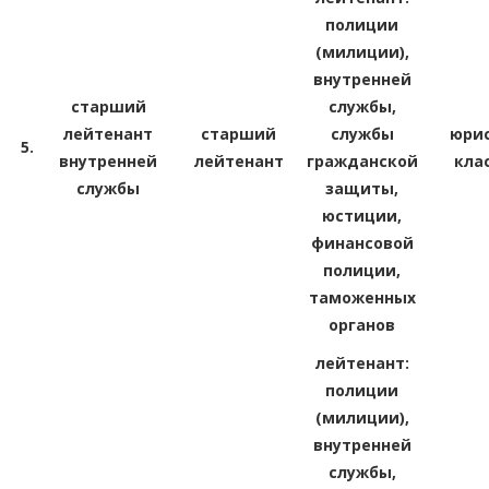
полиции
(милиции),
внутренней
старший
службы,
лейтенант
старший
службы
юрис
5.
внутренней
лейтенант
гражданской
кла
службы
защиты,
юстиции,
финансовой
полиции,
таможенных
органов
лейтенант:
полиции
(милиции),
внутренней
службы,