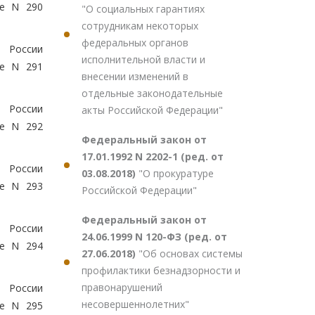
ие N 290
"О социальных гарантиях
сотрудникам некоторых
федеральных органов
Н России
исполнительной власти и
ие N 291
внесении изменений в
отдельные законодательные
Н России
акты Российской Федерации"
ие N 292
Федеральный закон от
17.01.1992 N 2202-1 (ред. от
Н России
03.08.2018)
"О прокуратуре
ие N 293
Российской Федерации"
Федеральный закон от
Н России
24.06.1999 N 120-ФЗ (ред. от
ие N 294
27.06.2018)
"Об основах системы
профилактики безнадзорности и
правонарушений
Н России
несовершеннолетних"
ие N 295