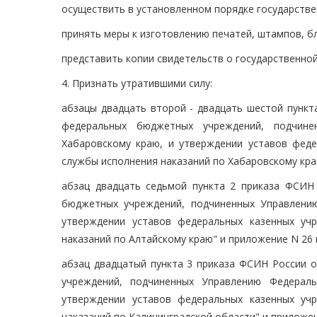
осуществить в установленном порядке государстве
принять меры к изготовлению печатей, штампов, бл
представить копии свидетельств о государственной
4. Признать утратившими силу:
абзацы двадцать второй - двадцать шестой пункт
федеральных бюджетных учреждений, подчине
Хабаровскому краю, и утверждении уставов фед
службы исполнения наказаний по Хабаровскому краю
абзац двадцать седьмой пункта 2 приказа ФСИН
бюджетных учреждений, подчиненных Управлени
утверждении уставов федеральных казенных уч
наказаний по Алтайскому краю" и приложение N 26 
абзац двадцатый пункта 3 приказа ФСИН России о
учреждений, подчиненных Управлению Федераль
утверждении уставов федеральных казенных уч
наказаний по Калининградской области" и приложен