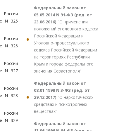
Федеральный закон от
Н России
05.05.2014 N 91-ФЗ (ред. от
ие N 325
23.06.2016)
"О применении
положений Уголовного кодекса
Российской Федерации и
Н России
Уголовно-процессуального
ие N 326
кодекса Российской Федерации
на территориях Республики
Н России
Крым и города федерального
ие N 327
значения Севастополя"
Федеральный закон от
Н России
08.01.1998 N 3-ФЗ (ред. от
ие N 328
29.12.2017)
"О наркотических
средствах и психотропных
веществах"
Н России
ие N 329
Федеральный закон от
13.06.1996 N 64-ФЗ (ред. от