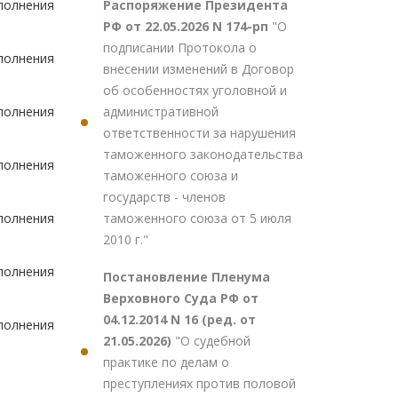
Распоряжение Президента
полнения
РФ от 22.05.2026 N 174-рп
"О
подписании Протокола о
полнения
внесении изменений в Договор
об особенностях уголовной и
административной
полнения
ответственности за нарушения
таможенного законодательства
полнения
таможенного союза и
государств - членов
таможенного союза от 5 июля
полнения
2010 г."
полнения
Постановление Пленума
Верховного Суда РФ от
04.12.2014 N 16 (ред. от
полнения
21.05.2026)
"О судебной
практике по делам о
преступлениях против половой