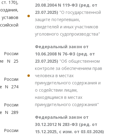
ст. 170),
20.08.2004 N 119-ФЗ (ред. от
оздания,
23.07.2025)
"О государственной
 уставов
защите потерпевших,
ссийской
свидетелей и иных участников
уголовного судопроизводства"
Федеральный закон от
Н России
10.06.2008 N 76-ФЗ (ред. от
23.07.2025)
"Об общественном
ние N 25
контроле за обеспечением прав
человека в местах
Н России
принудительного содержания и
ие N 274
о содействии лицам,
находящимся в местах
принудительного содержания"
Н России
ие N 289
Федеральный закон от
30.12.2012 N 283-ФЗ (ред. от
Н России
15.12.2025, с изм. от 03.03.2026)