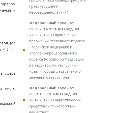
профилактики безнадзорности и
водством
правонарушений
учения и
несовершеннолетних"
Федеральный закон от
05.05.2014 N 91-ФЗ (ред. от
23.06.2016)
"О применении
положений Уголовного кодекса
естоящую
Российской Федерации и
 < 3 > ,
Уголовно-процессуального
кодекса Российской Федерации
на территориях Республики
Крым и города федерального
 в сфере
значения Севастополя"
Федеральный закон от
и иного
08.01.1998 N 3-ФЗ (ред. от
29.12.2017)
"О наркотических
ональной
средствах и психотропных
веществах"