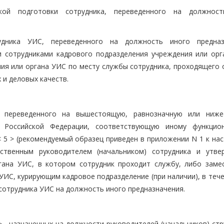
кой подготовки сотрудника, переведенного на должнос
удника УИС, переведенного на должность иного предназ
и сотрудниками кадрового подразделения учреждения или орг
я или органа УИС по месту службы сотрудника, проходящего 
 и деловых качеств.
а, переведенного на вышестоящую, равнозначную или ниж
е Российской Федерации, соответствующую иному функцио
 5 > (рекомендуемый образец приведен в приложении N 1 к на
дственным руководителем (начальником) сотрудника и утве
гана УИС, в котором сотрудник проходит службу, либо заме
УИС, курирующим кадровое подразделение (при наличии), в теч
 сотрудника УИС на должность иного предназначения.
> , назначенных на должности руководителей (начальников) ст