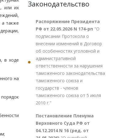
Законодательство
, или их
еждений,
Распоряжение Президента
 а также
РФ от 22.05.2026 N 174-рп
"О
дерации,
подписании Протокола о
внесении изменений в Договор
об особенностях уголовной и
административной
, в ходе
ответственности за нарушения
таможенного законодательства
нного на
таможенного союза и
государств - членов
таможенного союза от 5 июля
 порядок
2010 г."
бенности
Постановление Пленума
Верховного Суда РФ от
04.12.2014 N 16 (ред. от
ам;
21.05.2026)
"О судебной