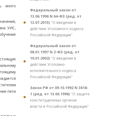
ть иного
Федеральный закон от
13.06.1996 N 64-ФЗ (ред. от
начения,
13.07.2015)
"О введении в
ана УИС,
действие Уголовного кодекса
обучение
Российской Федерации"
Федеральный закон от
08.01.1997 N 2-ФЗ (ред. от
10.01.2002)
"О введении в
естоящую
действие Уголовно-
нальному
исполнительного кодекса
стоящему
Российской Федерации"
рждается
стителем
Закон РФ от 09.10.1992 N 3618-
ение пяти
1 (ред. от 13.06.1996)
"О защите
конституционных органов
власти в Российской Федерации"
руктурных