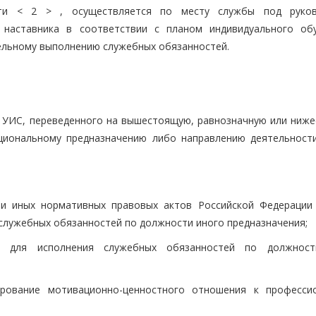
сти < 2 > , осуществляется по месту службы под руко
и наставника в соответствии с планом индивидуального об
тельному выполнению служебных обязанностей.
а УИС, переведенного на вышестоящую, равнозначную или ниж
иональному предназначению либо направлению деятельности
 и иных нормативных правовых актов Российской Федерации
служебных обязанностей по должности иного предназначения;
х для исполнения служебных обязанностей по должност
рование мотивационно-ценностного отношения к професси