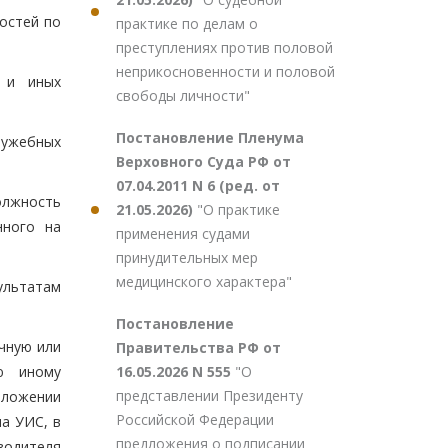
остей по
практике по делам о
преступлениях против половой
неприкосновенности и половой
х и иных
свободы личности"
Постановление Пленума
лужебных
Верховного Суда РФ от
07.04.2011 N 6 (ред. от
олжность
21.05.2026)
"О практике
нного на
применения судами
принудительных мер
медицинского характера"
ультатам
Постановление
чную или
Правительства РФ от
16.05.2026 N 555
"О
ю иному
представлении Президенту
иложении
Российской Федерации
на УИС, в
предложения о подписании
водителя