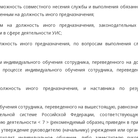
зможность совместного несения службы и выполнения обязанн
енным на должность иного предназначения;
ным на должность иного предназначения, законодательны
и в сфере деятельности УИС;
олжность иного предназначения, по вопросам выполнения с
м индивидуального обучения сотрудника, переведенного на д
 процессе индивидуального обучения сотрудника, переведе
должность иного предназначения, и наставника по рез
обучения сотрудника, переведенного на вышестоящую, равнозна
ельной системе Российской Федерации, соответствующу
ю деятельности < 7 > (рекомендуемый образец приведен в пр
а утверждение руководителю (начальнику) учреждения или орга
оходит индивидуальное обучение, либо заместителю руко