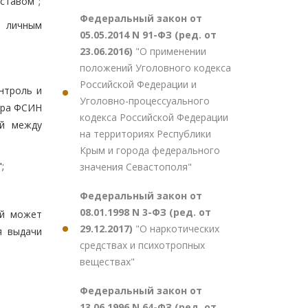
ставом";
Федеральный закон от
с личным
05.05.2014 N 91-ФЗ (ред. от
23.06.2016)
"О применении
положений Уголовного кодекса
Российской Федерации и
нтроль и
Уголовно-процессуального
ора ФСИН
кодекса Российской Федерации
ей между
на территориях Республики
Крым и города федерального
;
значения Севастополя"
Федеральный закон от
08.01.1998 N 3-ФЗ (ред. от
ий может
29.12.2017)
"О наркотических
я выдачи
средствах и психотропных
веществах"
Федеральный закон от
13.06.1996 N 64-ФЗ (ред. от