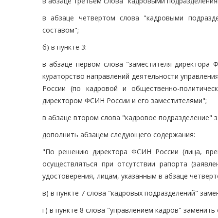
в абзаце третьем слова "кадровыми подразделения
в абзаце четвертом слова "кадровыми подразд
составом";
б) в пункте 3:
в абзаце первом слова "заместителя директора 
кураторство направлений деятельности управлени
России (по кадровой и общественно-политичес
директором ФСИН России и его заместителями";
в абзаце втором слова "кадровое подразделение" 
дополнить абзацем следующего содержания:
"По решению директора ФСИН России (лица, вр
осуществляться при отсутствии рапорта (заявл
удостоверения, лицам, указанным в абзаце четверт
в) в пункте 7 слова "кадровых подразделений" зам
г) в пункте 8 слова "управлением кадров" заменит