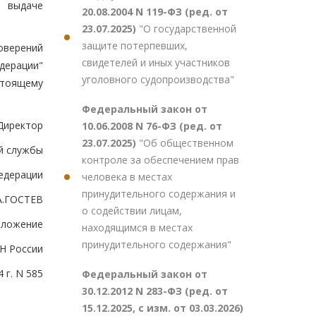
и выдаче
20.08.2004 N 119-ФЗ (ред. от
23.07.2025)
"О государственной
защите потерпевших,
оверений
свидетелей и иных участников
дерации"
уголовного судопроизводства"
стоящему
Федеральный закон от
Директор
10.06.2008 N 76-ФЗ (ред. от
23.07.2025)
"Об общественном
й службы
контроле за обеспечением прав
едерации
человека в местах
принудительного содержания и
А.ГОСТЕВ
о содействии лицам,
иложение
находящимся в местах
принудительного содержания"
Н России
 г. N 585
Федеральный закон от
30.12.2012 N 283-ФЗ (ред. от
15.12.2025, с изм. от 03.03.2026)