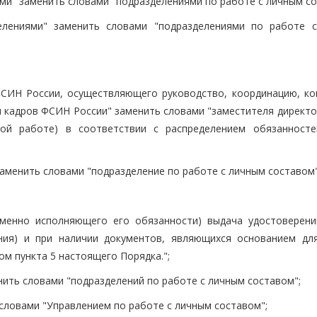
ми" заменить словами "подразделениями по работе с личным со
елениями" заменить словами "подразделениями по работе 
ФСИН России, осуществляющего руководство, координацию, ко
я кадров ФСИН России" заменить словами "заместителя директ
кой работе) в соответствии с распределением обязанност
заменить словами "подразделение по работе с личным составом"
еменно исполняющего его обязанности) выдача удостоверен
ения) и при наличии документов, являющихся основанием дл
ом пункта 5 настоящего Порядка.";
енить словами "подразделений по работе с личным составом";
ь словами "Управлением по работе с личным составом";