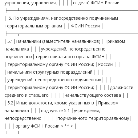
управления, управления, │ │ │ │отдела) ФСИН России │
├───┴──────────────────────────────────────
│ 5. По учреждениям, непосредственно подчиненным
территориальным органам │ │ ФСИН России │
├───┬──────────────────────────────────────
│5.1│Начальники (заместители начальников) │Приказом
начальника │ │ │учреждений, непосредственно
подчиненных│территориального органа ФСИН │ │
│территориальному органу ФСИН России; │России │ │
│начальники структурных подразделений │ │ │
│учреждений, непосредственно подчиненных│ │ │
│территориальному органу ФСИН России; │ │ │ │должности
среднего и старшего │ │ │ │начальствующего состава │ │
│5.2│Иные должности, кроме указанных в │Приказом
начальника │ │ │подпункте 5.1 │учреждения,
непосредственно │ │ │ │подчиненного территориальному│
│ │ │органу ФСИН России < ** > │
└───┴──────────────────────────────────────