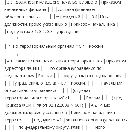
│3.3│Должности младшего начальствующего │Приказом
начальника филиала │ │ │состава филиалов
образовательных │ │ │ │учреждений │ │ │3.4│Иные
должности, кроме указанных в │Приказом начальника │ │
│подпунктах 3.1, 3.2, 3.3 │учреждения │
├───┴──────────────────────────────────────
│ 4. По территориальным органам ФСИН России │
├───┬──────────────────────────────────────
│4.1│Заместитель начальника территориально- │Приказом
директора ФСИН │ │ │го органа (управления по
федеральному │России │ │ │округу, главного управления, │
│ │ │управления, отдела) ФСИН России, │ │ │ │начальник
оперативного управления │ │ │ │(отдела)
территориального органа ФСИН │ │ │ │России │ │ │(в ред.
Приказа ФСИН РФ от 02.12.2008 N 661) │ │4.2│Иные
должности, кроме указанных в │Приказом начальника
террито- │ │ │подпункте 4.1 │риального органа (управления
│ │ │ │по федеральному округу, глав-│ │ │ │ного