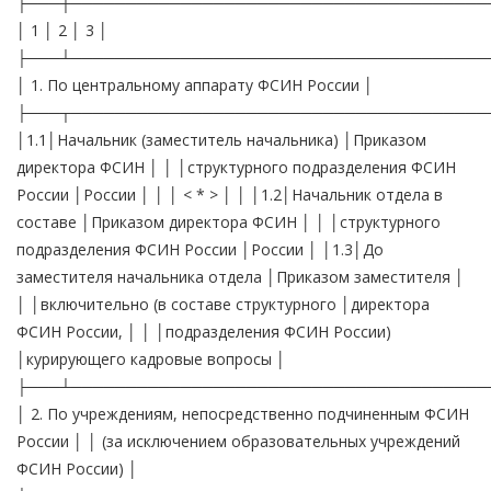
├───┼──────────────────────────────────────
│ 1 │ 2 │ 3 │
├───┴──────────────────────────────────────
│ 1. По центральному аппарату ФСИН России │
├───┬──────────────────────────────────────
│1.1│Начальник (заместитель начальника) │Приказом
директора ФСИН │ │ │структурного подразделения ФСИН
России │России │ │ │ < * > │ │ │1.2│Начальник отдела в
составе │Приказом директора ФСИН │ │ │структурного
подразделения ФСИН России │России │ │1.3│До
заместителя начальника отдела │Приказом заместителя │
│ │включительно (в составе структурного │директора
ФСИН России, │ │ │подразделения ФСИН России)
│курирующего кадровые вопросы │
├───┴──────────────────────────────────────
│ 2. По учреждениям, непосредственно подчиненным ФСИН
России │ │ (за исключением образовательных учреждений
ФСИН России) │