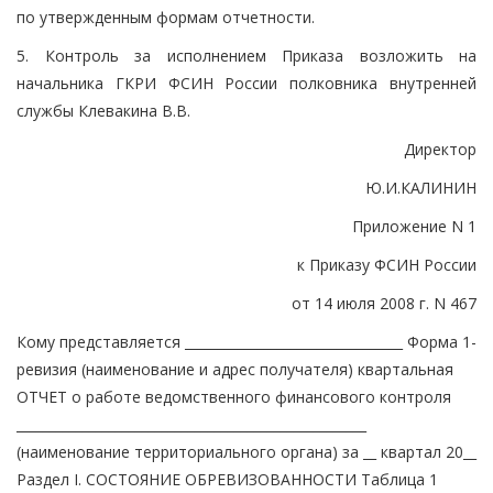
по утвержденным формам отчетности.
5. Контроль за исполнением Приказа возложить на
начальника ГКРИ ФСИН России полковника внутренней
службы Клевакина В.В.
Директор
Ю.И.КАЛИНИН
Приложение N 1
к Приказу ФСИН России
от 14 июля 2008 г. N 467
Кому представляется _________________________________ Форма 1-ревизия (наименование и адрес получателя) квартальная ОТЧЕТ о работе ведомственного финансового контроля _____________________________________________________ (наименование территориального органа) за __ квартал 20__ Раздел I. СОСТОЯНИЕ ОБРЕВИЗОВАННОСТИ Таблица 1 ┌─────────────────────────────┬─────────┬───────────┬─────────────────────┐ │ Виды ревизий и проверок │Надлежало│Фактически │ Сумма выявленных │ │ │провести │ проведено │финансовых нарушений │ ├─────────────────────────────┼─────────┼───────────┼─────────────────────┤ │ 1 │ 2 │ 3 │ 4 │ ├─────────────────────────────┼─────────┼───────────┼─────────────────────┤ ├─────────────────────────────┼─────────┼───────────┼─────────────────────┤ ├─────────────────────────────┼─────────┼───────────┼─────────────────────┤ └─────────────────────────────┴─────────┴───────────┴─────────────────────┘ Справочно: УКОМПЛЕКТОВАННОСТЬ РЕВИЗИОННОГО АППАРАТА Таблица 2 ┌─────────────────────────────────────┬──────────┬────────────────────────┐ │ Отчетный период │ По штату │Фактическая численность │ ├─────────────────────────────────────┼──────────┼────────────────────────┤ │ 1 │ 2 │ 3 │ ├─────────────────────────────────────┼──────────┼────────────────────────┤ └─────────────────────────────────────┴──────────┴────────────────────────┘ Количество юридических лиц, подлежащих обревизованию ________ Количество ревизий с нулевым результатом ________ Годовая норма количества ревизий на одного ревизора ________ Количество ревизий по плану на год ________ ________ Дата свода Раздел II. ВЫЯВЛЕННЫЕ ФИНАНСОВЫЕ НАРУШЕНИЯ И ВОЗМЕЩЕНИЕ УЩЕРБА Таблица 3 ┌─────────────────────────┬─────┬───────┬─────────────────┬─────────────────────────────────────────────────────────────────────────────────────────────────┬──────┐ │Виды финансовых нарушений│Шифр │Остаток│ Выявлено │ Возмещено финансовых нарушений │Оста- │ │ │нару-│невоз- │ нарушений │ │ток │ │ │шения│мещен- ├────┬─────┬──────┼────────────────────┬──────────────┬────────────────────────────┬───────────────────────────┬────┤невоз-│ │ │ │ного │все-│к │пере- │ За счет │ По делам, │ Прочее │ Списание за счет │Все-│мещен-│ │ │ │ущерба │го │воз- │дано в│ │ переданным в │ │ │го │ного │ │ │ │на │ │меще-│след- │ │ следственные │ │ │ │ущерба│ │ │ │начало │ │нию │ствен-│ │ органы │ │ │ │ │ │ │ │отчет- │ │ │ные ├──────┬──────┬──────┼──────┬───────┼─────┬─────┬────────┬───────┼─────┬─────┬───────┬───────┤ │ │ │ │ │ного │ │ │органы│винов-│винов-│винов-│пере- │списа- │бух- │опри-│приняты │снято │рас- │рас- │себес- │финан- │ │ │ │ │ │периода│ │ │ │ного │ного │ного │дано │ние по │гал- │ходо-│меры по │по ре- │ходов│ходов│тоимо- │совых │ │ │ │ │ │ │ │ │ │физи- │физи- │юриди-│на │решению│тер- │ваны │возмеще-│зульта-│по │по │сти в │резуль-│ │ │ │ │ │ │ │ │ │ческо-│ческо-│ческо-│конт- │следст-│ская │из- │нию пу- │там до-│бюд- │вне- │преде- │татов │ │ │ │ │ │ │ │ │ │го │го │го │роль │венных │спра-│лишки│тем при-│полни- │жету │бюд- │лах │сверх │ │ │ │ │ │ │ │ │ │лица │лица в│лица │службе│органов│вка │ │влечения│тельной│ │жет- │норм │норм │ │ │ │ │ │ │ │ │ │ │счет │ │судеб-│и про- │ │ │виновных│провер-│ │ным │естест-│естест-│ │ │ │ │ │ │ │ │ │ │части-│ │ных │курату-│ │ │лиц к │ки │ │сред-│венной │венной │ │ │ │ │ │ │ │ │ │ │чного │ │прис- │ры │ │ │матери- │ │ │ствам│убыли │убыли │ │ │ │ │ │ │ │ │ │ │пога- │ │тавов │ │ │ │альной и│ │ │ │ │ │ │ │ │ │ │ │ │ │ │ │шения │ │ │ │ │ │дисцип- │ │ │ │ │ │ │ │ │ │ │ │ │ │ │ │ущерба│ │ │ │ │ │линарной│ │ │ │ │ │ │ │ │ │ │ │ │ │ │ │ │ │ │ │ │ │ответст-│ │ │ │ │ │ │ │ │ │ │ │ │ │ │ │ │ │ │ │ │ │венности│ │ │ │ │ │ │ │ ├─────────────────────────┼─────┼───────┼────┼─────┼──────┼──────┼──────┼──────┼──────┼───────┼─────┼─────┼────────┼───────┼─────┼─────┼───────┼───────┼────┼──────┤ │Нарушения пенсионного │ │ │ │ │ │ │ │ │ │ │ │ │ │ │ │ │ │ │ │ │ │обеспечения │ │ │ │ │ │ │ │ │ │ │ │ │ │ │ │ │ │ │ │ │ ├─────────────────────────┼─────┼───────┼────┼─────┼──────┼──────┼──────┼──────┼──────┼───────┼─────┼─────┼────────┼───────┼─────┼─────┼───────┼───────┼────┼──────┤ │недоплата пенсии, пособия│ │ │ │ │ │ │ │ │ │ │ │ │ │ │ │ │ │ │ │ │ ├─────────────────────────┼─────┼───────┼────┼─────┼──────┼──────┼──────┼──────┼──────┼───────┼─────┼─────┼────────┼───────┼─────┼─────┼───────┼───────┼────┼──────┤ │переплата пенсии, пособия│ │ │ │ │ │ │ │ │ │ │ │ │ │ │ │ │ │ │ │ │ ├─────────────────────────┼─────┼───────┼────┼─────┼──────┼──────┼──────┼──────┼──────┼───────┼─────┼─────┼────────┼───────┼─────┼─────┼───────┼───────┼────┼──────┤ │Нарушения с денежными │ │ │ │ │ │ │ │ │ │ │ │ │ │ │ │ │ │ │ │ │ │средствами │ │ │ │ │ │ │ │ │ │ │ │ │ │ │ │ │ │ │ │ │ ├─────────────────────────┼─────┼───────┼────┼─────┼──────┼──────┼──────┼──────┼──────┼───────┼─────┼─────┼────────┼───────┼─────┼─────┼───────┼───────┼────┼──────┤ │возмещение командировоч- │ │ │ │ │ │ │ │ │ │ │ │ │ │ │ │ │ │ │ │ │ │ных расходов сверх │ │ │ │ │ │ │ │ │ │ │ │ │ │ │ │ │ │ │ │ │ │установленных норм │ │ │ │ │ │ │ │ │ │ │ │ │ │ │ │ │ │ │ │ │ ├─────────────────────────┼─────┼───────┼────┼─────┼──────┼──────┼──────┼──────┼──────┼───────┼─────┼─────┼────────┼───────┼─────┼─────┼───────┼───────┼────┼──────┤ │возмещение расходов по │ │ │ │ │ │ │ │ │ │ │ │ │ │ │ │ │ │ │ │ │ │проезду в отпуск и в │ │ │ │ │ │ │ │ │ │ │ │ │ │ │ │ │ │ │ │ │ │связи с перемещением │ │ │ │ │ │ │ │ │ │ │ │ │ │ │ │ │ │ │ │ │ ├─────────────────────────┼─────┼───────┼────┼─────┼──────┼──────┼──────┼──────┼──────┼───────┼─────┼─────┼────────┼───────┼─────┼─────┼───────┼───────┼────┼──────┤ │возмещение расходов по │ │ │ │ │ │ │ │ │ │ │ │ │ │ │ │ │ │ │ │ │ │фиктивным документам при │ │ │ │ │ │ │ │ │ │ │ │ │ │ │ │ │ │ │ │ │ │приобретении товарно- │ │ │ │ │ │ │ │ │ │ │ │ │ │ │ │ │ │ │ │ │ │материальных ценностей │ │ │ │ │ │ │ │ │ │ │ │ │ │ │ │ │ │ │ │ │ ├─────────────────────────┼─────┼───────┼────┼─────┼──────┼──────┼──────┼──────┼──────┼───────┼────