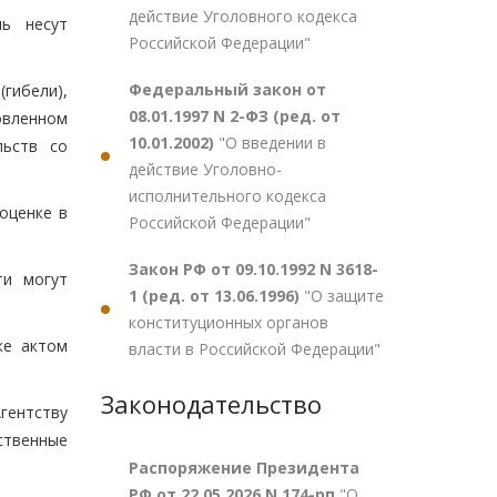
действие Уголовного кодекса
ль несут
Российской Федерации"
Федеральный закон от
гибели),
08.01.1997 N 2-ФЗ (ред. от
овленном
10.01.2002)
"О введении в
льств со
действие Уголовно-
исполнительного кодекса
оценке в
Российской Федерации"
Закон РФ от 09.10.1992 N 3618-
ти могут
1 (ред. от 13.06.1996)
"О защите
конституционных органов
ке актом
власти в Российской Федерации"
Законодательство
гентству
ственные
Распоряжение Президента
РФ от 22.05.2026 N 174-рп
"О