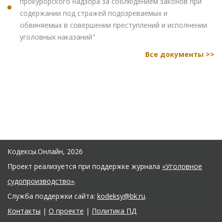
прокурорского надзора за соблюдением законов при
содержании под стражей подозреваемых и
обвиняемых в совершении преступлений и исполнении
уголовных наказаний"
Все документы >>
Кодексы.Онлайн, 2026
Проект реализуется при поддержке журнала
«Уголовное
судопроизводство»
.
Служба поддержки сайта:
kodeksy@bk.ru
.
Контакты
|
О проекте
|
Политика ПД