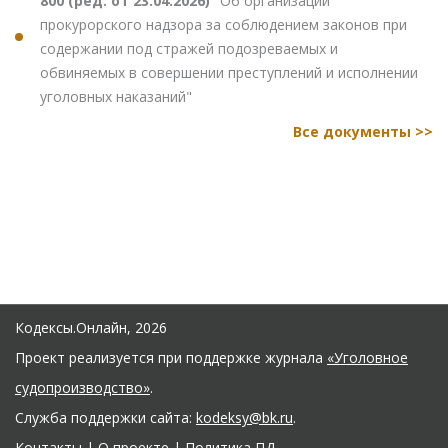
800 (ред. от 23.04.2026)
"Об организации
прокурорского надзора за соблюдением законов при
содержании под стражей подозреваемых и
обвиняемых в совершении преступлений и исполнении
уголовных наказаний"
Все документы >>
Кодексы.Онлайн, 2026
Проект реализуется при поддержке журнала
«Уголовное
судопроизводство»
.
Служба поддержки сайта:
kodeksy@bk.ru
.
Контакты
|
О проекте
|
Политика ПД