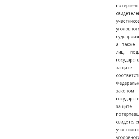
потерпевш
свидетеле
участнико
уголовног
судопроиз
а также 
лиц, под
государст
защи
соответ
Федераль
закон
государст
защите
потерпевш
свидетеле
участнико
уголовног