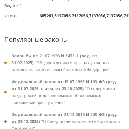
бюджет)
Итого
685283,5
137056,7
137056,7
137056,7
137056,7
1
Популярные законы
Закон РФ от 21.07.1993 N 5473-1 (ред. от
31.07.2025)
"Об учреждениях и органах уголовно-
исполнительной системы Российской Федерации"
Федеральный закон от 15.07.1995 N 103-ФЗ (ред.
от 31.07.2025, с изм. от 23.10.2025)
"О содержании
под стражей подозреваемых и обвиняемых в
совершении преступлений"
Федеральный закон от 28.12.2010 N 403-ФЗ (ред.
от 29.12.2025)
"О Следственном комитете Российской
Федерации"