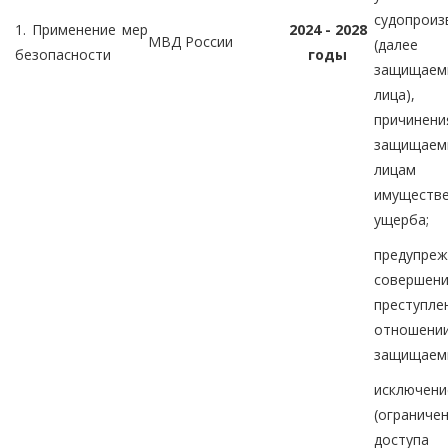
судопроиз
1. Применение мер
2024 - 2028
МВД России
(дал
безопасности
годы
защищаем
лица
причинени
защищае
лицам
имуществ
ущерба;
предупреж
совершен
преступ
отношени
защищаемы
исключени
(ограничен
досту