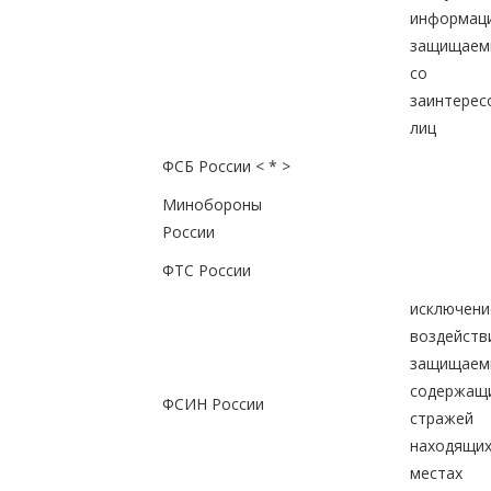
информ
защищаем
со ст
заинтерес
лиц
ФСБ России < * >
Минобороны
России
ФТС России
исключени
воздейс
защищаем
содержащ
ФСИН России
страже
находящ
местах 