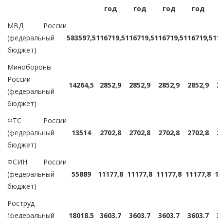
год
год
год
год
МВД России
(федеральный
583597,5
116719,5
116719,5
116719,5
116719,5
1
бюджет)
Минобороны
России
14264,5
2852,9
2852,9
2852,9
2852,9
(федеральный
бюджет)
ФТС России
(федеральный
13514
2702,8
2702,8
2702,8
2702,8
бюджет)
ФСИН России
(федеральный
55889
11177,8
11177,8
11177,8
11177,8
бюджет)
Роструд
(федеральный
18018,5
3603,7
3603,7
3603,7
3603,7