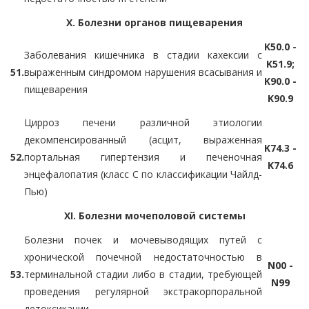
X. Болезни органов пищеварения
K50.0 -
Заболевания кишечника в стадии кахексии с
K51.9;
51.
выраженным синдромом нарушения всасывания и
K90.0 -
пищеварения
K90.9
Цирроз печени различной этиологии
декомпенсированный (асцит, выраженная
K74.3 -
52.
портальная гипертензия и печеночная
K74.6
энцефалопатия (класс C по классификации Чайлд-
Пью)
XI. Болезни мочеполовой системы
Болезни почек и мочевыводящих путей с
хронической почечной недостаточностью в
N00 -
53.
терминальной стадии либо в стадии, требующей
N99
проведения регулярной экстракорпоральной
детоксикации