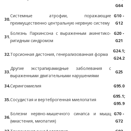
G64
Системные атрофии, поражающие
G10 -
30.
преимущественно центральную нервную систему
G12
Болезнь Паркинсона с выраженным акинетико-
G20 -
31.
ригидным синдромом
G21
G24.1;
32.
Торсионная дистония, генерализованная форма
G24.2
Другие экстрапирамидные заболевания с
33.
G25
выраженными двигательными нарушениями
34.
Сирингомиелия
G95.0
G95.1;
35.
Сосудистая и вертеброгенная миелопатия
G95.9
Болезни нервно-мышечного синапса и мышц
G70 -
36.
(миастения, миопатия)
G72