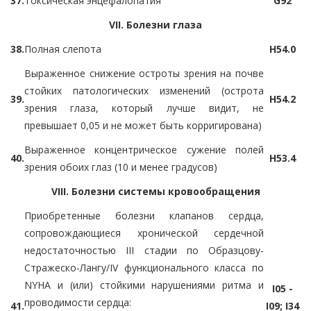
37.
Токсическая энцефалопатия
G92
VII. Болезни глаза
38.
Полная слепота
H54.0
Выраженное снижение остроты зрения на почве
стойких патологических изменений (острота
39.
H54.2
зрения глаза, который лучше видит, не
превышает 0,05 и не может быть корригирована)
Выраженное концентрическое сужение полей
40.
H53.4
зрения обоих глаз (10 и менее градусов)
VIII. Болезни системы кровообращения
Приобретенные болезни клапанов сердца,
сопровождающиеся хронической сердечной
недостаточностью III стадии по Образцову-
Стражеско-Лангу/IV функционального класса по
NYHA и (или) стойкими нарушениями ритма и
I05 -
проводимости сердца:
41.
I09; I34