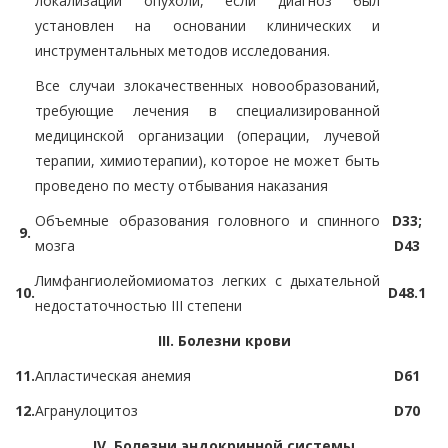
локализации опухоли, если диагноз был
установлен на основании клинических и
инструментальных методов исследования.
Все случаи злокачественных новообразований,
требующие лечения в специализированной
медицинской организации (операции, лучевой
терапии, химиотерапии), которое не может быть
проведено по месту отбывания наказания
Объемные образования головного и спинного
D33;
9.
мозга
D43
Лимфангиолейомиоматоз легких с дыхательной
10.
D48.1
недостаточностью III степени
III. Болезни крови
11.
Апластическая анемия
D61
12.
Агранулоцитоз
D70
IV. Болезни эндокринной системы