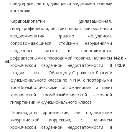
предсердий, не поддающиеся медикаментозному
контролю
Кардиомиопатии (дилатационная,
гипертрофическая, рестриктивная, аритмогенная
кардиомиопатия правого желудочка),
сопровождающиеся стойкими нарушениями
сердечного ритма и проводимости,
рефрактерными к проводимой терапии, наличием
I42.0 -
44.
хронической сердечной недостаточности III
I42.9
стадии по Образцову-Стражеско-Лангу/IV
функционального класса по NYHA, с повторными
тромбоэмболическими осложнениями и (или)
хронической тромбоэмболической легочной
гипертензии IV функционального класса
Перикардиты хронические, не подлежащие
хирургической коррекции, с наличием
хронической сердечной недостаточности III