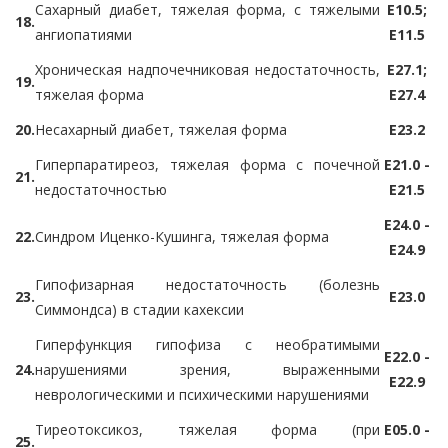
Сахарный диабет, тяжелая форма, с тяжелыми
E10.5;
18.
ангиопатиями
E11.5
Хроническая надпочечниковая недостаточность,
E27.1;
19.
тяжелая форма
E27.4
20.
Несахарный диабет, тяжелая форма
E23.2
Гиперпаратиреоз, тяжелая форма с почечной
E21.0 -
21.
недостаточностью
E21.5
E24.0 -
22.
Синдром Иценко-Кушинга, тяжелая форма
E24.9
Гипофизарная недостаточность (болезнь
23.
E23.0
Симмондса) в стадии кахексии
Гиперфункция гипофиза с необратимыми
E22.0 -
24.
нарушениями зрения, выраженными
E22.9
неврологическими и психическими нарушениями
Тиреотоксикоз, тяжелая форма (при
E05.0 -
25.