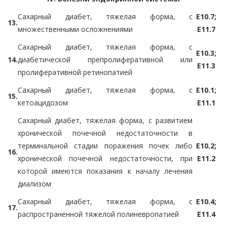
Сахарный диабет, тяжелая форма, с
E10.7;
13.
множественными осложнениями
E11.7
Сахарный диабет, тяжелая форма, с
E10.3;
14.
диабетической препролиферативной или
E11.3
пролиферативной ретинопатией
Сахарный диабет, тяжелая форма, с
E10.1;
15.
кетоацидозом
E11.1
Сахарный диабет, тяжелая форма, с развитием
хронической почечной недостаточности в
терминальной стадии поражения почек либо
E10.2;
16.
хронической почечной недостаточности, при
E11.2
которой имеются показания к началу лечения
диализом
Сахарный диабет, тяжелая форма, с
E10.4;
17.
распространенной тяжелой полиневропатией
E11.4