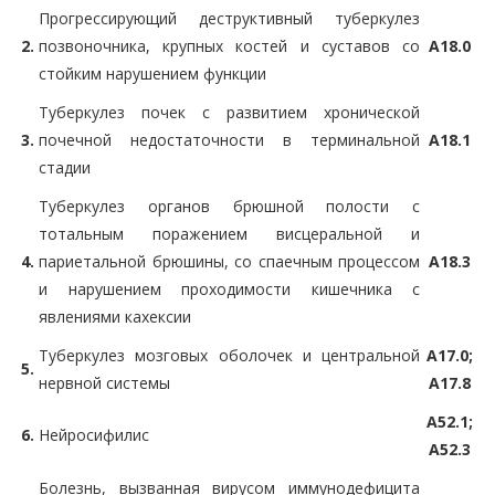
Прогрессирующий деструктивный туберкулез
2.
позвоночника, крупных костей и суставов со
A18.0
стойким нарушением функции
Туберкулез почек с развитием хронической
3.
почечной недостаточности в терминальной
A18.1
стадии
Туберкулез органов брюшной полости с
тотальным поражением висцеральной и
4.
париетальной брюшины, со спаечным процессом
A18.3
и нарушением проходимости кишечника с
явлениями кахексии
Туберкулез мозговых оболочек и центральной
A17.0;
5.
нервной системы
A17.8
A52.1;
6.
Нейросифилис
A52.3
Болезнь, вызванная вирусом иммунодефицита