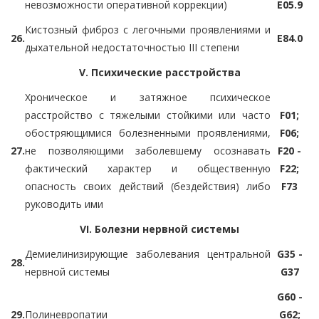
невозможности оперативной коррекции)
E05.9
Кистозный фиброз с легочными проявлениями и
26.
E84.0
дыхательной недостаточностью III степени
V. Психические расстройства
Хроническое и затяжное психическое
расстройство с тяжелыми стойкими или часто
F01;
обостряющимися болезненными проявлениями,
F06;
27.
не позволяющими заболевшему осознавать
F20 -
фактический характер и общественную
F22;
опасность своих действий (бездействия) либо
F73
руководить ими
VI. Болезни нервной системы
Демиелинизирующие заболевания центральной
G35 -
28.
нервной системы
G37
G60 -
29.
Полиневропатии
G62;