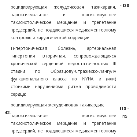
- I38
рецидивирующая желудочковая тахикардия,
пароксизмальное и персистирующее
тахисистолическое мерцание и трепетание
предсердий, не поддающиеся медикаментозному
контролю и хирургической коррекции
Гипертоническая болезнь, артериальная
гипертония вторичная, сопровождающаяся
хронической сердечной недостаточностью III
стадии по Образцову-Стражеско-Лангу/IV
функционального класса по NYHA и (или)
стойкими нарушениями ритма проводимости
сердца:
рецидивирующая желудочковая тахикардия;
I10 -
42.
пароксизмальное персистирующее
I15
тахисистолическое мерцание и трепетание
предсердий, не поддающиеся медикаментозному