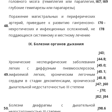
головного мозга (гемиплегия или параплегия,
I67; I69
глубокие гемипарезы или парапарезы)
Поражение магистральных и периферических
артерий, приведшее к развитию гангренозно-
I70 -
48.
некротических и инфекционных осложнений, не
I78
поддающихся системному и местному лечению
IX. Болезни органов дыхания
J43;
J44.8;
Хронические неспецифические заболевания
J45.0;
легких с диффузным пневмосклерозом,
J45.1;
49.
эмфиземой легких, хроническим легочным
J45.8;
сердцем в стадии декомпенсации, хронической
J47; J60
дыхательной недостаточностью III степени
- J70;
J82; J84
Болезни диафрагмы с дыхательной
50.
J98.6
недостаточностью III степени