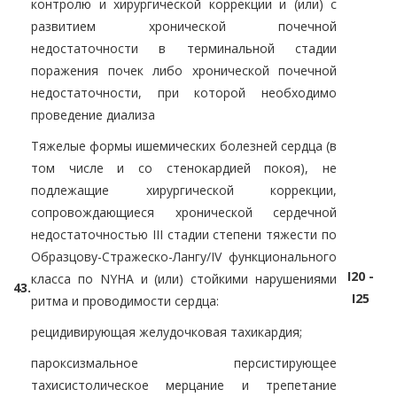
контролю и хирургической коррекции и (или) с
развитием хронической почечной
недостаточности в терминальной стадии
поражения почек либо хронической почечной
недостаточности, при которой необходимо
проведение диализа
Тяжелые формы ишемических болезней сердца (в
том числе и со стенокардией покоя), не
подлежащие хирургической коррекции,
сопровождающиеся хронической сердечной
недостаточностью III стадии степени тяжести по
Образцову-Стражеско-Лангу/IV функционального
I20 -
класса по NYHA и (или) стойкими нарушениями
43.
I25
ритма и проводимости сердца:
рецидивирующая желудочковая тахикардия;
пароксизмальное персистирующее
тахисистолическое мерцание и трепетание