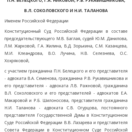
П.Н. БЕЛЕЦКОГО, Г.А. НИКОВОЙ, Р.В. РУКАВИШНИКОВА,
В.Л. СОКОЛОВСКОГО И Н.И. ТАЛАНОВА
Именем Российской Федерации
Конституционный Суд Российской Федерации в составе
председательствующего М.В. Баглая, судей Ю.М. Данилова,
Л.М. Жарковой, Г.А. Жилина, В.Д. Зорькина, С.М. Казанцева,
М.И. Клеандрова, В.О. Лучина, Н.В. Селезнева, О.С.
Хохряковой,
с участием гражданина П.Н. Белецкого и его представителя
- адвоката В.А. Семенова, гражданина Р.В. Рукавишникова и
его представителя - адвоката Л.В. Ражновой, гражданина
В.Л. Соколовского и его представителей - адвокатов Е.А.
Макаровой и Р.Б. Шилоносова, представителя гражданина
Н.И. Таланова - адвоката С.В. Огурцова, постоянного
представителя Государственной Думы в Конституционном
Суде Российской Федерации В.В. Лазарева и представителя
Совета Федерации в Конституционном Суде Российской