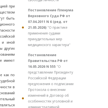
цией при
Постановление Пленума
уществом
Верховного Суда РФ от
огут быть
07.04.2011 N 6 (ред. от
ционного
21.05.2026)
"О практике
пасности
применения судами
оссийской
принудительных мер
й и иной
медицинского характера"
ы других
бованиям
Постановление
не имеют
Правительства РФ от
16.05.2026 N 555
"О
представлении Президенту
е как по
Российской Федерации
судебной
предложения о подписании
чности в
Протокола о внесении
снований
изменений в Договор об
ительный
особенностях уголовной и
твляться
административной