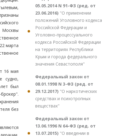
05.05.2014 N 91-ФЗ (ред. от
тылевым,
23.06.2016)
"О применении
признаны
положений Уголовного кодекса
сийского
Российской Федерации и
а Москвы
Уголовно-процессуального
тственное
кодекса Российской Федерации
 22 марта
на территориях Республики
ственное
Крым и города федерального
значения Севастополя"
т 16 мая
Федеральный закон от
е судно,
08.01.1998 N 3-ФЗ (ред. от
олет был
29.12.2017)
"О наркотических
брокер".
средствах и психотропных
хранения
веществах"
теля без
Федеральный закон от
13.06.1996 N 64-ФЗ (ред. от
являются
13.07.2015)
"О введении в
едерации,