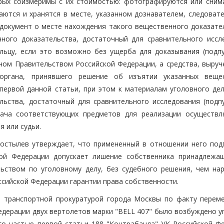
рых соизмеримы с их стоимостью: фотографируются или сним
аются и хранятся в месте, указанном дознавателем, следовате
документ о месте нахождения такого вещественного доказател
ого доказательства, достаточный для сравнительного иссл
ельцу, если это возможно без ущерба для доказывания (подпун
нном Правительством Российской Федерации, а средства, выруч
 органа, принявшего решение об изъятии указанных веще
 первой данной статьи, при этом к материалам уголовного де
ства, достаточный для сравнительного исследования (подпун
дача соответствующих предметов для реализации осуществл
 или судьи.
Костылев утверждает, что примененный в отношении него подп
кой Федерации допускает лишение собственника принадлежа
ьством по уголовному делу, без судебного решения, чем на
оссийской Федерации гарантии права собственности.
ой транспортной прокуратурой города Москвы по факту перем
едерации двух вертолетов марки "BELL 407" было возбуждено у
го частью первой статьи 188 "Контрабанда" УК Российской Фе