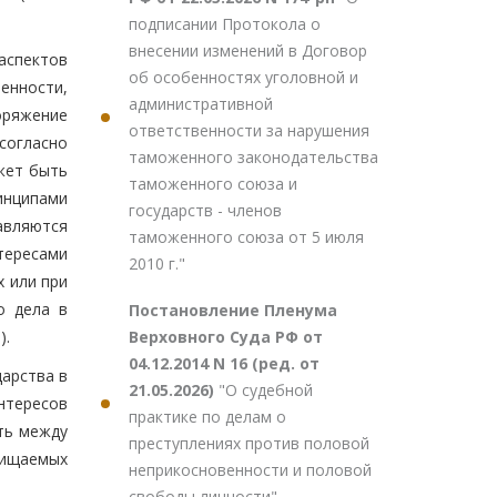
подписании Протокола о
внесении изменений в Договор
аспектов
об особенностях уголовной и
енности,
административной
оряжение
ответственности за нарушения
согласно
таможенного законодательства
жет быть
таможенного союза и
инципами
государств - членов
авляются
таможенного союза от 5 июля
тересами
2010 г."
х или при
о дела в
Постановление Пленума
Верховного Суда РФ от
).
04.12.2014 N 16 (ред. от
дарства в
21.05.2026)
"О судебной
нтересов
практике по делам о
ть между
преступлениях против половой
щищаемых
неприкосновенности и половой
свободы личности"