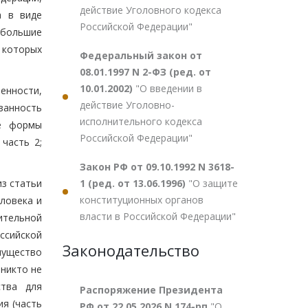
действие Уголовного кодекса
а в виде
Российской Федерации"
 большие
 которых
Федеральный закон от
08.01.1997 N 2-ФЗ (ред. от
10.01.2002)
"О введении в
енности,
действие Уголовно-
занность
исполнительного кодекса
ые формы
Российской Федерации"
часть 2;
Закон РФ от 09.10.1992 N 3618-
1 (ред. от 13.06.1996)
"О защите
из статьи
конституционных органов
ловека и
власти в Российской Федерации"
ительной
ссийской
Законодательство
имущество
 никто не
ства для
Распоряжение Президента
я (часть
РФ от 22.05.2026 N 174-рп
"О