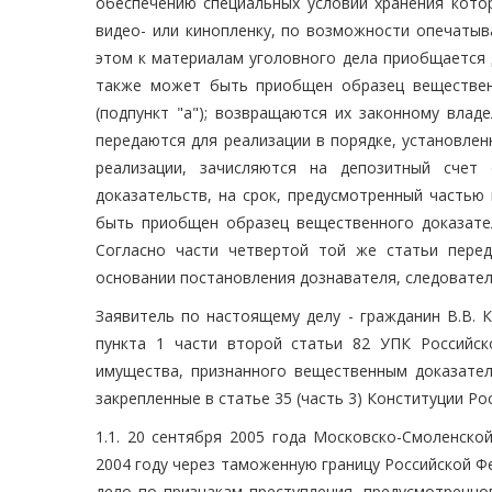
обеспечению специальных условий хранения кото
видео- или кинопленку, по возможности опечатыв
этом к материалам уголовного дела приобщается 
также может быть приобщен образец вещественн
(подпункт "а"); возвращаются их законному влад
передаются для реализации в порядке, установле
реализации, зачисляются на депозитный счет
доказательств, на срок, предусмотренный частью
быть приобщен образец вещественного доказатель
Согласно части четвертой той же статьи пере
основании постановления дознавателя, следователя
Заявитель по настоящему делу - гражданин В.В. 
пункта 1 части второй статьи 82 УПК Российс
имущества, признанного вещественным доказател
закрепленные в статье 35 (часть 3) Конституции Р
1.1. 20 сентября 2005 года Московско-Смоленск
2004 году через таможенную границу Российской Ф
дело по признакам преступления, предусмотренно