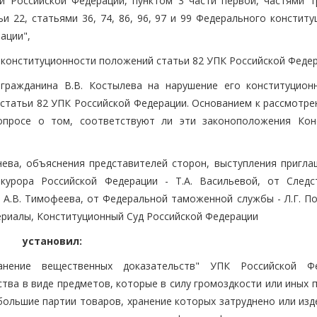
ии Российской Федерации, пунктом 3 части первой, частями т
и 22, статьями 36, 74, 86, 96, 97 и 99 Федерального констит
ации",
 конституционности положений статьи 82 УПК Российской Федер
гражданина В.В. Костылева на нарушение его конституцион
 статьи 82 УПК Российской Федерации. Основанием к рассмотре
опросе о том, соответствуют ли эти законоположения Кон
нева, объяснения представителей сторон, выступления пригла
окурора Российской Федерации - Т.А. Васильевой, от Следс
 А.В. Тимофеева, от Федеральной таможенной службы - Л.Г. По
ериалы, Конституционный Суд Российской Федерации
установил:
нение вещественных доказательств" УПК Российской Фе
тва в виде предметов, которые в силу громоздкости или иных 
 большие партии товаров, хранение которых затруднено или из