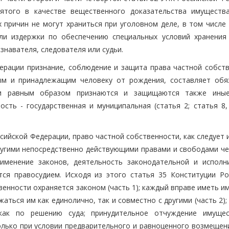
ятого в качестве вещественного доказательства имуществ
х причин не могут храниться при уголовном деле, в том числе
или издержки по обеспечению специальных условий хранения
знавателя, следователя или судьи.
дерации признание, соблюдение и защита права частной собств
ым и принадлежащим человеку от рождения, составляет обя
ции равным образом признаются и защищаются также ин
сть - государственная и муниципальная (статья 2; статья 8, 
сийской Федерации, право частной собственности, как следует 
другими непосредственно действующими правами и свободами че
именение законов, деятельность законодательной и исполн
тся правосудием. Исходя из этого статья 35 Конституции Ро
венности охраняется законом (часть 1); каждый вправе иметь 
аться им как единолично, так и совместно с другими (часть 2);
ак по решению суда; принудительное отчуждение имуще
лько при условии предварительного и равноценного возмещени