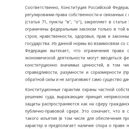
Соответственно, Конституция Российской Федерац
регулировании права собственности и связанных 
(статья 71, пункты "в", "о"), закрепляет в стать
ограничены федеральным законом только в той м
строя, нравственности, здоровья, прав и законн
государства. Из данной нормы во взаимосвязи со ста
Федерации вытекает, что ограничения права 
экономической деятельности могут вводиться ф
конституционно значимых ценностей, в том чи
справедливости, разумности и соразмерности (п
обратной силы и не затрагивают само существо да
Конституционные гарантии охраны частной собст
решению суда, выражающие принцип неприкоснов
защиты распространяются как на сферу гражданск
публично-правовой сфере. Это означает, что в 
такого изъятия (в том числе для обеспечения пр
характер и предполагает наличие спора о праве 