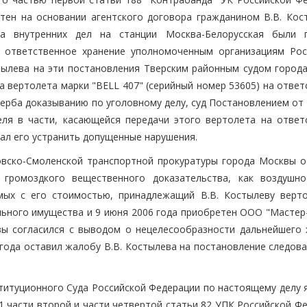
тен на основании агентского договора гражданином В.В. Кос
ла внутренних дел на станции Москва-Белорусская были 
 ответственное хранение уполномоченным организациям Рос
тылева на эти постановления Тверским районным судом город
а вертолета марки "BELL 407" (серийный номер 53605) на отве
щерба доказыванию по уголовному делу, суд Постановлением от
еля в части, касающейся передачи этого вертолета на ответ
ал его устранить допущенные нарушения.
вско-Смоленской транспортной прокуратуры города Москвы о
 громоздкого вещественного доказательства, как воздушно
имых с его стоимостью, принадлежащий В.В. Костылеву верт
льного имущества и 9 июня 2006 года приобретен ООО "Мастер-
вы согласился с выводом о нецелесообразности дальнейшего 
года оставил жалобу В.В. Костылева на постановление следова
ституционного Суда Российской Федерации по настоящему делу 
1 части второй и части четвертой статьи 82 УПК Российской Ф