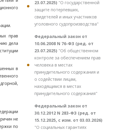
ретьей и
23.07.2025)
"О государственной
уционного
защите потерпевших,
свидетелей и иных участников
уголовного судопроизводства"
ации.
ных прав
Федеральный закон от
нию дела
10.06.2008 N 76-ФЗ (ред. от
23.07.2025)
"Об общественном
ституции
контроле за обеспечением прав
человека в местах
шенных в
принудительного содержания и
твенного
о содействии лицам,
дгорной,
находящимся в местах
принудительного содержания"
Федеральный закон от
дерации
30.12.2012 N 283-ФЗ (ред. от
причин не
15.12.2025, с изм. от 03.03.2026)
держки по
"О социальных гарантиях