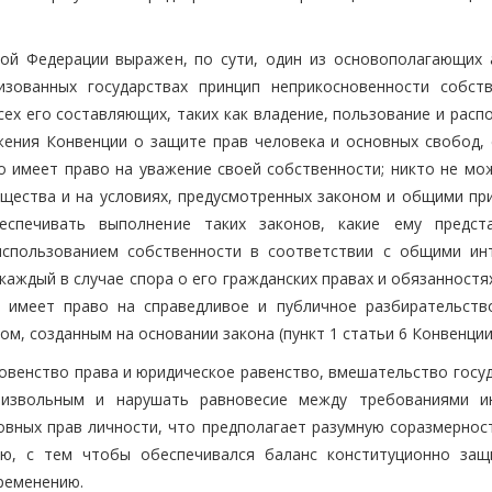
ой Федерации выражен, по сути, один из основополагающих 
зованных государствах принцип неприкосновенности собств
ех его составляющих, таких как владение, пользование и расп
ения Конвенции о защите прав человека и основных свобод, 
 имеет право на уважение своей собственности; никто не мо
бщества и на условиях, предусмотренных законом и общими пр
еспечивать выполнение таких законов, какие ему предст
использованием собственности в соответствии с общими ин
 каждый в случае спора о его гражданских правах и обязанностя
 имеет право на справедливое и публичное разбирательств
м, созданным на основании закона (пункт 1 статьи 6 Конвенции
ховенство права и юридическое равенство, вмешательство госу
извольным и нарушать равновесие между требованиями и
вных прав личности, что предполагает разумную соразмернос
ью, с тем чтобы обеспечивался баланс конституционно за
ременению.