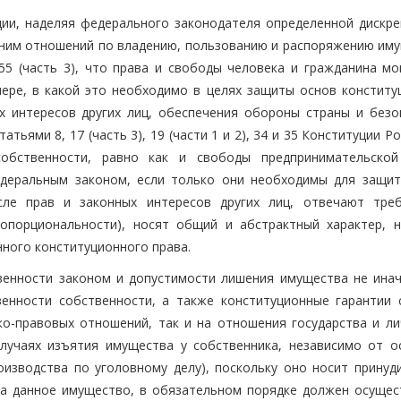
ии, наделяя федерального законодателя определенной дискре
с ним отношений по владению, пользованию и распоряжению им
е 55 (часть 3), что права и свободы человека и гражданина м
ере, в какой это необходимо в целях защиты основ конститу
ых интересов других лиц, обеспечения обороны страны и безо
тьями 8, 17 (часть 3), 19 (части 1 и 2), 34 и 35 Конституции Р
собственности, равно как и свободы предпринимательско
едеральным законом, если только они необходимы для защит
сле прав и законных интересов других лиц, отвечают тре
ропорциональности), носят общий и абстрактный характер, 
нного конституционного права.
венности законом и допустимости лишения имущества не инач
енности собственности, а также конституционные гарантии 
о-правовых отношений, так и на отношения государства и ли
случаях изъятия имущества у собственника, независимо от о
оизводства по уголовному делу), поскольку оно носит принуд
на данное имущество, в обязательном порядке должен осущес