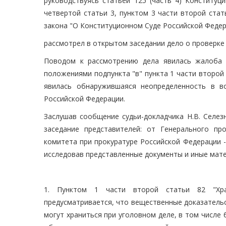
руководствуясь статьей 125 (часть 4) Конституц
четвертой статьи 3, пунктом 3 части второй стать
закона "О Конституционном Суде Российской Федер
рассмотрел в открытом заседании дело о проверке
Поводом к рассмотрению дела явилась жалоба 
положениями подпункта "в" пункта 1 части второй
явилась обнаружившаяся неопределенность в в
Российской Федерации.
Заслушав сообщение судьи-докладчика Н.В. Селез
заседание представителей: от Генерального пр
комитета при прокуратуре Российской Федерации -
исследовав представленные документы и иные мат
1. Пунктом 1 части второй статьи 82 "Хра
предусматривается, что вещественные доказательс
могут храниться при уголовном деле, в том числе