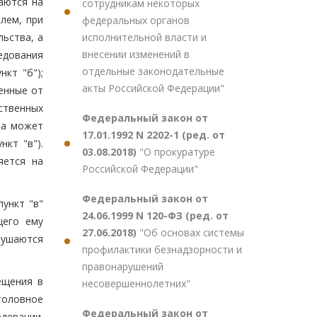
аются на
сотрудникам некоторых
лем, при
федеральных органов
исполнительной власти и
ьства, а
внесении изменений в
едования
отдельные законодательные
кт "б");
акты Российской Федерации"
енные от
ственных
Федеральный закон от
ла может
17.01.1992 N 2202-1 (ред. от
кт "в").
03.08.2018)
"О прокуратуре
яется на
Российской Федерации"
Федеральный закон от
ункт "в"
24.06.1999 N 120-ФЗ (ред. от
щего ему
27.06.2018)
"Об основах системы
рушаются
профилактики безнадзорности и
правонарушений
ещения в
несовершеннолетних"
головное
Федеральный закон от
дерации.