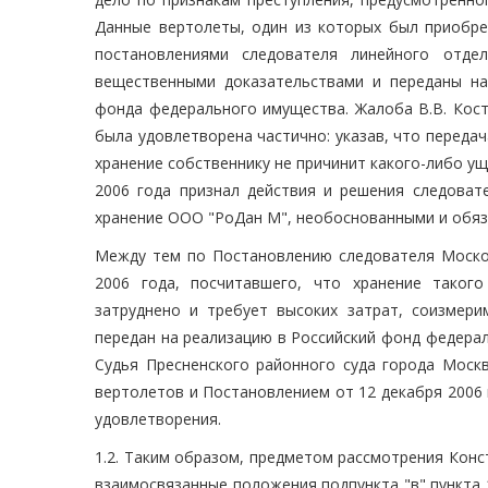
Данные вертолеты, один из которых был приобре
постановлениями следователя линейного отде
вещественными доказательствами и переданы на
фонда федерального имущества. Жалоба В.В. Кос
была удовлетворена частично: указав, что передач
хранение собственнику не причинит какого-либо у
2006 года признал действия и решения следоват
хранение ООО "РоДан М", необоснованными и обяз
Между тем по Постановлению следователя Моско
2006 года, посчитавшего, что хранение такого
затруднено и требует высоких затрат, соизмер
передан на реализацию в Российский фонд федера
Судья Пресненского районного суда города Моск
вертолетов и Постановлением от 12 декабря 2006 
удовлетворения.
1.2. Таким образом, предметом рассмотрения Кон
взаимосвязанные положения подпункта "в" пункта 