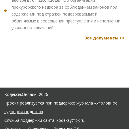
800 (ред. от 23.04.2026)
"Об организации
прокурорского надзора за соблюдением законов при
содержании под стражей подозреваемых и
обвиняемых в совершении преступлений и исполнении
уголовных наказаний"
Все документы >>
Кодексы.Онлайн, 2026
Проект реализуется при поддержке журнала
«Уголовное
судопроизводство»
.
Служба поддержки сайта:
kodeksy@bk.ru
.
Контакты
|
О проекте
|
Политика ПД