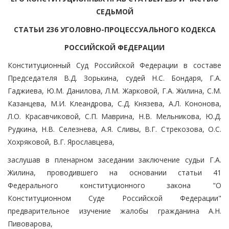
СЕДЬМОЙ
СТАТЬИ 236 УГОЛОВНО-ПРОЦЕССУАЛЬНОГО КОДЕКСА
РОССИЙСКОЙ ФЕДЕРАЦИИ
Конституционный Суд Российской Федерации в составе
Председателя В.Д. Зорькина, судей Н.С. Бондаря, Г.А.
Гаджиева, Ю.М. Данилова, Л.М. Жарковой, Г.А. Жилина, С.М.
Казанцева, М.И. Клеандрова, С.Д. Князева, А.Л. Кононова,
Л.О. Красавчиковой, С.П. Маврина, Н.В. Мельникова, Ю.Д.
Рудкина, Н.В. Селезнева, А.Я. Сливы, В.Г. Стрекозова, О.С.
Хохряковой, В.Г. Ярославцева,
заслушав в пленарном заседании заключение судьи Г.А.
Жилина, проводившего на основании статьи 41
Федерального конституционного закона "О
Конституционном Суде Российской Федерации"
предварительное изучение жалобы гражданина А.Н.
Пивоварова,