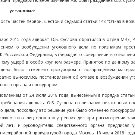
ации" предварительное изучение жалобы гражданина О.Б. Сусло
установил:
ность частей первой, шестой и седьмой статьи 148 "Отказ в во
варя 2015 года адвокат О.Б. Суслова обратился в отдел МВД Р
нием о возбуждении уголовного дела по признакам прест
К Российской Федерации, утверждая о совершении в отношени
 ему ущерб в особо крупном размере. Принятое по данному з
 дела было отменено прокурором с возвращением матери
ратно выносились постановления об отказе в возбуждении уг
нного органа и прокурором.
овлением от 24 июля 2018 года, вынесенным в порядке статьи
 требования адвоката О.Б. Суслова о признании незаконным оч
го дела, поскольку это решение уже было отменено прокурором
олжностных лиц органа внутренних дел при рассмотрении зая
ой лет, и руководителю следственного органа предписал у
 межрайонной прокуратурой города Москвы 18 июля 2018 года