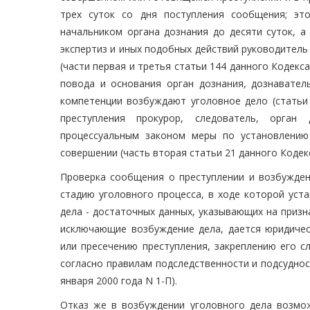
трех суток со дня поступления сообщения; эт
начальником органа дознания до десяти суток, а
экспертиз и иных подобных действий руководитель 
(части первая и третья статьи 144 данного Кодекс
повода и основания орган дознания, дознаватель
компетенции возбуждают уголовное дело (статьи 
преступления прокурор, следователь, орган
процессуальным законом меры по установлению
совершении (часть вторая статьи 21 данного Кодекс
Проверка сообщения о преступлении и возбужден
стадию уголовного процесса, в ходе которой уст
дела - достаточных данных, указывающих на призн
исключающие возбуждение дела, дается юридиче
или пресечению преступления, закреплению его с
согласно правилам подследственности и подсудно
января 2000 года N 1-П).
Отказ же в возбуждении уголовного дела возмож