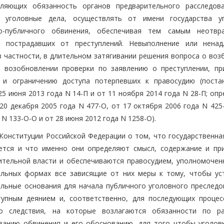
епляющих обязанность органов предварительного расследов
ь уголовные дела, осуществлять от имени государства у
о-публичного обвинения, обеспечивая тем самым неотвр
, пострадавших от преступлений. Невыполнение или нена
 частности, в длительном затягивании решения вопроса о воз
и возобновлении проверки по заявлению о преступлении, пр
 и ограничению доступа потерпевших к правосудию (поста
5 июня 2013 года N 14-П и от 11 ноября 2014 года N 28-П; оп
0 декабря 2005 года N 477-О, от 17 октября 2006 года N 425-
 N 133-О-О и от 28 июня 2012 года N 1258-О).
) Конституции Российской Федерации о том, что государственн
уется и что именно они определяют смысл, содержание и пр
ительной власти и обеспечиваются правосудием, уполномочен
альных формах все зависящие от них меры к тому, чтобы ус
льные основания для начала публичного уголовного преследо
тупным деянием и, соответственно, для последующих процес
го следствия, на которые возлагаются обязанности по р
ванию обвинения и его обоснованию, для того чтобы уголов