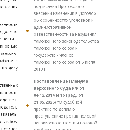
подписании Протокола о
новления
внесении изменений в Договор
об особенностях уголовной и
занность
административной
е должно
ответственности за нарушения
 вести к
таможенного законодательства
иновных.
таможенного союза и
 должны,
государств - членов
рибегая к
таможенного союза от 5 июля
 по делу
2010 г."
).
Постановление Пленума
ственных
Верховного Суда РФ от
тивность
04.12.2014 N 16 (ред. от
одстве в
21.05.2026)
"О судебной
нодатель
практике по делам о
аватель,
преступлениях против половой
 о любом
неприкосновенности и половой
 позднее
свободы личности"