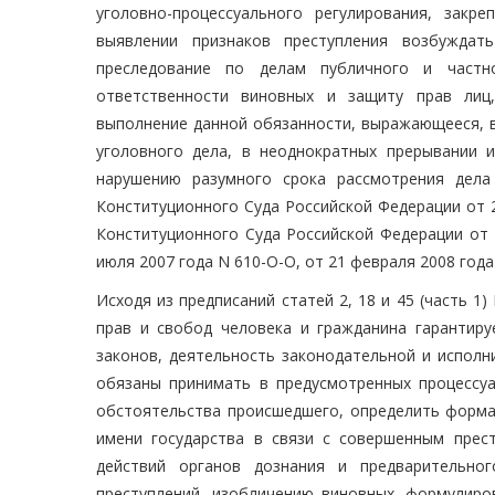
уголовно-процессуального регулирования, закр
выявлении признаков преступления возбуждат
преследование по делам публичного и частн
ответственности виновных и защиту прав лиц
выполнение данной обязанности, выражающееся, в
уголовного дела, в неоднократных прерывании 
нарушению разумного срока рассмотрения дела
Конституционного Суда Российской Федерации от 2
Конституционного Суда Российской Федерации от 2
июля 2007 года N 610-О-О, от 21 февраля 2008 года
Исходя из предписаний статей 2, 18 и 45 (часть 1
прав и свобод человека и гражданина гарантир
законов, деятельность законодательной и исполн
обязаны принимать в предусмотренных процессу
обстоятельства происшедшего, определить форма
имени государства в связи с совершенным прес
действий органов дознания и предварительно
преступлений, изобличению виновных, формулиро