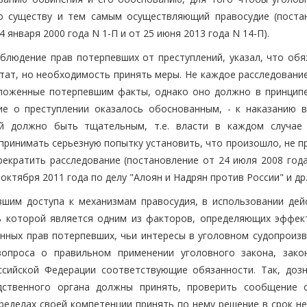
о существу и тем самым осуществляющий правосудие (поста
января 2000 года N 1-П и от 25 июня 2013 года N 14-П).
облюдение прав потерпевших от преступлений, указал, что обя
ьтат, но необходимость принять меры. Не каждое расследовани
ложенные потерпевшим факты, однако оно должно в принципе
е о преступлении оказалось обоснованным, - к наказанию в
й должно быть тщательным, т.е. власти в каждом случае
принимать серьезную попытку установить, что произошло, не п
кратить расследование (постановление от 24 июля 2008 года
ктября 2011 года по делу "Алоян и Надрян против России" и др.
вшим доступа к механизмам правосудия, в использовании дей
ь которой является одним из факторов, определяющих эффек
енных прав потерпевших, чьи интересы в уголовном судопроизв
вопроса о правильном применении уголовного закона, зако
ссийской Федерации соответствующие обязанности. Так, дозн
ледственного органа должны принять, проверить сообщение
ределах своей компетенции принять по нему решение в срок не