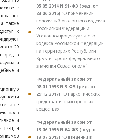
05.05.2014 N 91-ФЗ (ред. от
носится к
23.06.2016)
"О применении
полагает
положений Уголовного кодекса
 а также
Российской Федерации и
доступ к
Уголовно-процессуального
ондируют
кодекса Российской Федерации
инята 29
на территориях Республики
н вред в
Крым и города федерального
осудия и
значения Севастополя"
дебные и
Федеральный закон от
08.01.1998 N 3-ФЗ (ред. от
уционную
29.12.2017)
"О наркотических
купности
средствах и психотропных
ительное
веществах"
вующих в
тивное и
Федеральный закон от
 17-П) и
13.06.1996 N 64-ФЗ (ред. от
ханизмов
13.07.2015)
"О введении в