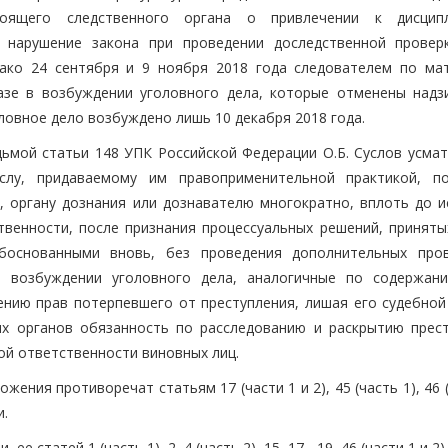
оящего следственного органа о привлечении к дисципл
х нарушение закона при проведении доследственной провер
нако 24 сентября и 9 ноября 2018 года следователем по ма
азе в возбуждении уголовного дела, которые отменены над
ловное дело возбуждено лишь 10 декабря 2018 года.
дьмой статьи 148 УПК Российской Федерации О.Б. Суслов усмат
лу, придаваемому им правоприменительной практикой, п
, органу дознания или дознавателю многократно, вплоть до и
твенности, после признания процессуальных решений, приняты
боснованными вновь, без проведения дополнительных про
в возбуждении уголовного дела, аналогичные по содержан
нию прав потерпевшего от преступления, лишая его судебной
ых органов обязанность по расследованию и раскрытию прест
ой ответственности виновных лиц.
ния противоречат статьям 17 (части 1 и 2), 45 (часть 1), 46 (
и.
е статей 1 (часть 1), 2, 4 (часть 2), 15, 17 - 19, 46 (части 1 и 2)