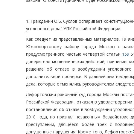
закона "О Конституционном Суде Российской Федер
1. Гражданин О.Б. Суслов оспаривает конституцион
уголовного дела" УПК Российской Федерации.
Как следует из представленных материалов, 19 ян
Южнопортовому району города Москвы с заявле
предусмотренного частью четвертой статьи
159
У
доверителя мошеннических действий, причинивших
решение об отказе в возбуждении уголовного
дополнительной проверки. В дальнейшем неоднок
дела, которые отменялись руководителем следстве
Лефортовский районный суд города Москвы постан
Российской Федерации, отказал в удовлетворении
постановления об отказе в возбуждении уголовно
2018 года, но признал незаконным бездействие д
преступлении, длящееся более трех с половин
допущенные нарушения. Кроме того, Лефортовской