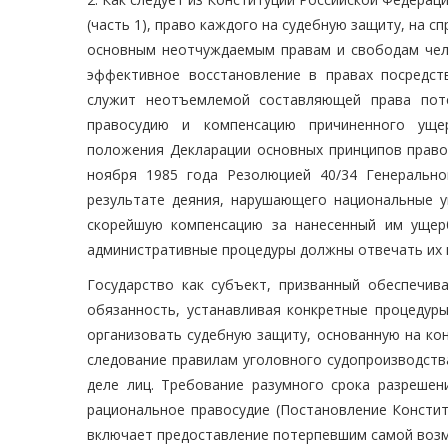
(часть 1), право каждого на судебную защиту, на 
основным неотчуждаемым правам и свободам челов
эффективное восстановление в правах посредст
служит неотъемлемой составляющей права поте
правосудию и компенсацию причиненного уще
положения Декларации основных принципов правос
ноября 1985 года Резолюцией 40/34 Генеральн
результате деяния, нарушающего национальные у
скорейшую компенсацию за нанесенный им ущер
административные процедуры должны отвечать их по
Государство как субъект, призванный обеспечив
обязанность, устанавливая конкретные процедуры
организовать судебную защиту, основанную на ко
следование правилам уголовного судопроизводств
деле лиц. Требование разумного срока разреше
рациональное правосудие (Постановление Констит
включает предоставление потерпевшим самой возм