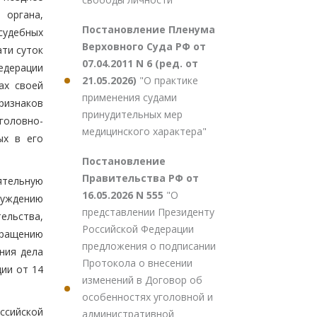
 органа,
Постановление Пленума
судебных
Верховного Суда РФ от
ати суток
07.04.2011 N 6 (ред. от
Федерации
21.05.2026)
"О практике
ах своей
применения судами
ризнаков
принудительных мер
головно-
медицинского характера"
ых в его
Постановление
Правительства РФ от
ятельную
16.05.2026 N 555
"О
буждению
представлении Президенту
ельства,
Российской Федерации
вращению
предложения о подписании
ния дела
Протокола о внесении
ии от 14
изменений в Договор об
особенностях уголовной и
ссийской
административной