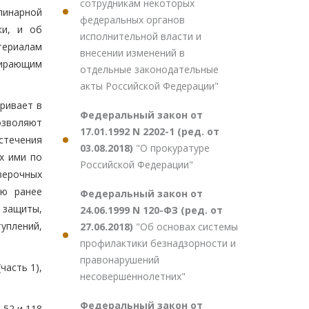
сотрудникам некоторых
инарной
федеральных органов
ки, и об
исполнительной власти и
териалам
внесении изменений в
зирающим
отдельные законодательные
акты Российской Федерации"
ривает в
Федеральный закон от
озволяют
17.01.1992 N 2202-1 (ред. от
стечения
03.08.2018)
"О прокуратуре
х ими по
Российской Федерации"
верочных
ию ранее
Федеральный закон от
 защиты,
24.06.1999 N 120-ФЗ (ред. от
уплений,
27.06.2018)
"Об основах системы
профилактики безнадзорности и
правонарушений
часть 1),
несовершеннолетних"
Федеральный закон от
, 52 и 118