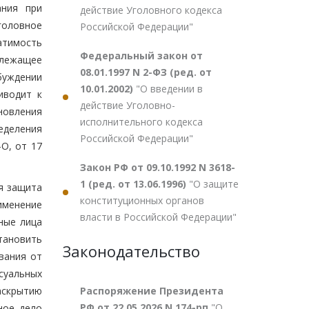
ания при
действие Уголовного кодекса
головное
Российской Федерации"
атимость
Федеральный закон от
длежащее
08.01.1997 N 2-ФЗ (ред. от
буждении
10.01.2002)
"О введении в
иводит к
действие Уголовно-
новления
исполнительного кодекса
ределения
Российской Федерации"
О, от 17
Закон РФ от 09.10.1992 N 3618-
1 (ред. от 13.06.1996)
"О защите
ая защита
конституционных органов
именение
власти в Российской Федерации"
ные лица
тановить
Законодательство
вания от
суальных
Распоряжение Президента
аскрытию
РФ от 22.05.2026 N 174-рп
"О
ное дело