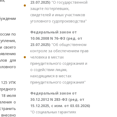
ва,
23.07.2025)
"О государственной
защите потерпевших,
свидетелей и иных участников
збуждении
уголовного судопроизводства"
Федеральный закон от
оссии по
10.06.2008 N 76-ФЗ (ред. от
упления,
23.07.2025)
"Об общественном
и своего
контроле за обеспечением прав
аявлению
человека в местах
алов для
принудительного содержания и
оловного
о содействии лицам,
находящимся в местах
принудительного содержания"
 125 УПК
ередного
Федеральный закон от
 18 июля
30.12.2012 N 283-ФЗ (ред. от
вления о
15.12.2025, с изм. от 03.03.2026)
странить
"О социальных гарантиях
 внесено