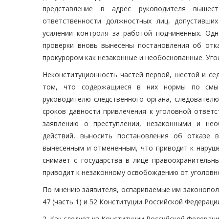
представление в адрес руководителя вышест
ответственности должностных лиц, допустивши
усилении контроля за работой подчиненных. Од
проверки вновь вынесены постановления об отк
прокурором как незаконные и необоснованные. Уго
Неконституционность частей первой, шестой и се
том, что содержащиеся в них нормы по смыс
руководителю следственного органа, следователю
сроков давности привлечения к уголовной ответс
заявлению о преступлении, незаконными и нео
действий, выносить постановления об отказе 
вынесенным и отмененным, что приводит к наруше
снимает с государства в лице правоохранительн
приводит к незаконному освобождению от уголовн
По мнению заявителя, оспариваемые им законоположе
47 (часть 1) и 52 Конституции Российской Федераци
2. Как следует из Конституции Российской Федерации, е