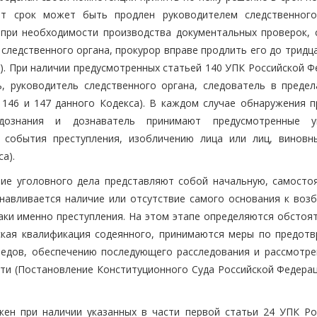
от срок может быть продлен руководителем следственного
 при необходимости производства документальных проверок, 
следственного органа, прокурор вправе продлить его до тридц
а). При наличии предусмотренных статьей 140 УПК Российской 
, руководитель следственного органа, следователь в предел
146 и 147 данного Кодекса). В каждом случае обнаружения п
 дознания и дознаватель принимают предусмотренные у
 события преступления, изобличению лица или лиц, виновн
а).
ие уголовного дела представляют собой начальную, самосто
анавливается наличие или отсутствие самого основания к воз
аки именно преступления. На этом этапе определяются обстоят
ская квалификация содеянного, принимаются меры по предот
ледов, обеспечению последующего расследования и рассмотре
сти (Постановление Конституционного Суда Российской Федерац
ен при наличии указанных в части первой статьи 24 УПК Ро