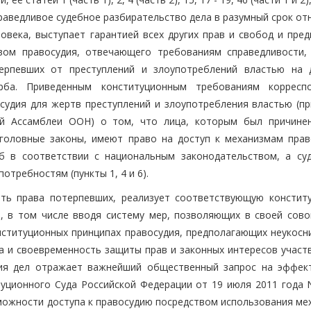
справедливое судебное разбирательство дела в разумный срок от
ека, выступает гарантией всех других прав и свобод и пред
вом правосудия, отвечающего требованиям справедливости,
рпевших от преступлений и злоупотреблений властью на 
рба. Приведенным конституционным требованиям корресп
удия для жертв преступлений и злоупотребления властью (пр
ой Ассамблеи ООН) о том, что лица, которым был причине
головные законы, имеют право на доступ к механизмам прав
б в соответствии с национальным законодательством, а су
требностям (пункты 1, 4 и 6).
ать права потерпевших, реализует соответствующую констит
, в том числе вводя систему мер, позволяющих в своей сово
нституционных принципах правосудия, предполагающих неукосн
а и своевременность защиты прав и законных интересов участ
ния дел отражает важнейший общественный запрос на эффек
уционного Суда Российской Федерации от 19 июля 2011 года N
ожности доступа к правосудию посредством использования ме