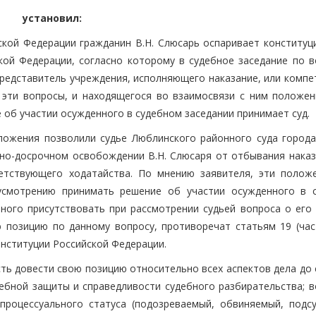
установил:
ской Федерации гражданин В.Н. Слюсарь оспаривает конституц
ой Федерации, согласно которому в судебное заседание по в
представитель учреждения, исполняющего наказание, или компе
 эти вопросы, и находящегося во взаимосвязи с ним положен
 об участии осужденного в судебном заседании принимает суд.
ложения позволили судье Люблинского районного суда город
вно-досрочном освобождении В.Н. Слюсаря от отбывания наказ
етствующего ходатайства. По мнению заявителя, эти положе
усмотрению принимать решение об участии осужденного в 
ного присутствовать при рассмотрении судьей вопроса о его 
позицию по данному вопросу, противоречат статьям 19 (част
) Конституции Российской Федерации.
ть довести свою позицию относительно всех аспектов дела до 
дебной защиты и справедливости судебного разбирательства; в
-процессуального статуса (подозреваемый, обвиняемый, подс