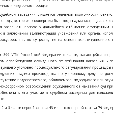
онном и надзорном порядке.
судебном заседании, лишается реальной возможности ознако
 доводы, которые опровергали бы выводы администрации, с кот
тся разрешать вопрос о дальнейшем отбывании осужденным н
х в заключении администрации учреждения или органа, испо
рокурора, т.е., по существу, не на основе конституционного 
ьи 399 УПК Российской Федерации в части, касающейся разр
ном освобождении осужденного от отбывания наказания, - п
твующего уголовно-процессуального регулирования процедуры 
едующих стадиях производства по уголовному делу, не доп
тсутствие подозреваемого, обвиняемого, подсудимого или осуж
вно-досрочном освобождении осужденного от наказания суд при
обеспечить его участие в судебном заседании для изложен
тв.
 2 и 3 части первой статьи 43 и частью первой статьи 79 Фед