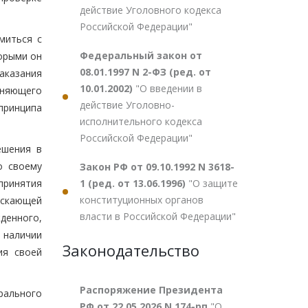
действие Уголовного кодекса
Российской Федерации"
миться с
Федеральный закон от
орыми он
08.01.1997 N 2-ФЗ (ред. от
аказания
10.01.2002)
"О введении в
лняющего
действие Уголовно-
принципа
исполнительного кодекса
Российской Федерации"
ешения в
о своему
Закон РФ от 09.10.1992 N 3618-
1 (ред. от 13.06.1996)
"О защите
принятия
конституционных органов
ускающей
власти в Российской Федерации"
денного,
 наличии
Законодательство
ия своей
Распоряжение Президента
ерального
РФ от 22.05.2026 N 174-рп
"О