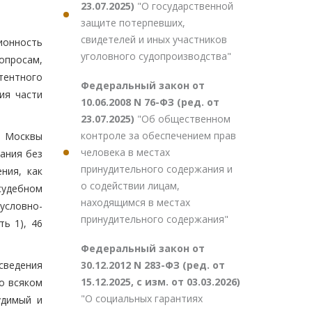
23.07.2025)
"О государственной
защите потерпевших,
свидетелей и иных участников
ионность
уголовного судопроизводства"
опросам,
тентного
Федеральный закон от
ия части
10.06.2008 N 76-ФЗ (ред. от
23.07.2025)
"Об общественном
контроле за обеспечением прав
а Москвы
человека в местах
ания без
принудительного содержания и
ния, как
о содействии лицам,
судебном
находящимся в местах
условно-
принудительного содержания"
ь 1), 46
Федеральный закон от
30.12.2012 N 283-ФЗ (ред. от
сведения
15.12.2025, с изм. от 03.03.2026)
о всяком
"О социальных гарантиях
удимый и