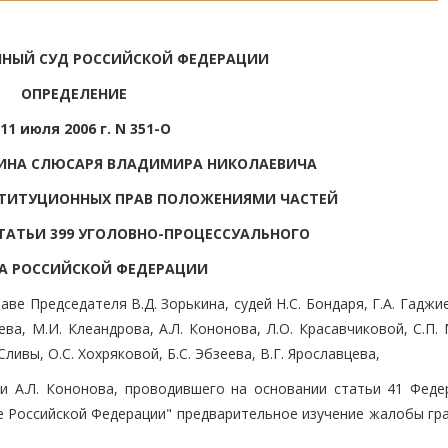
НЫЙ СУД РОССИЙСКОЙ ФЕДЕРАЦИИ
ОПРЕДЕЛЕНИЕ
11 июля 2006 г. N 351-О
ИНА СЛЮСАРЯ ВЛАДИМИРА НИКОЛАЕВИЧА
СТИТУЦИОННЫХ ПРАВ ПОЛОЖЕНИЯМИ ЧАСТЕЙ
СТАТЬИ 399 УГОЛОВНО-ПРОЦЕССУАЛЬНОГО
А РОССИЙСКОЙ ФЕДЕРАЦИИ
ве Председателя В.Д. Зорькина, судей Н.С. Бондаря, Г.А. Гаджи
ева, М.И. Клеандрова, А.Л. Кононова, Л.О. Красавчиковой, С.П.
Сливы, О.С. Хохряковой, Б.С. Эбзеева, В.Г. Ярославцева,
и А.Л. Кононова, проводившего на основании статьи 41 Феде
е Российской Федерации" предварительное изучение жалобы гр