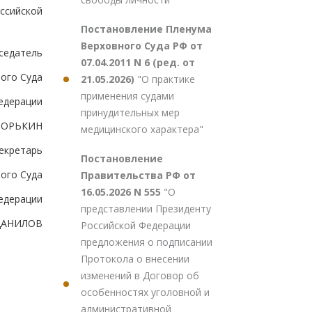
ссийской
Постановление Пленума
Верховного Суда РФ от
седатель
07.04.2011 N 6 (ред. от
ого Суда
21.05.2026)
"О практике
применения судами
едерации
принудительных мер
.ЗОРЬКИН
медицинского характера"
екретарь
Постановление
ого Суда
Правительства РФ от
16.05.2026 N 555
"О
едерации
представлении Президенту
ДАНИЛОВ
Российской Федерации
предложения о подписании
Протокола о внесении
изменений в Договор об
особенностях уголовной и
административной