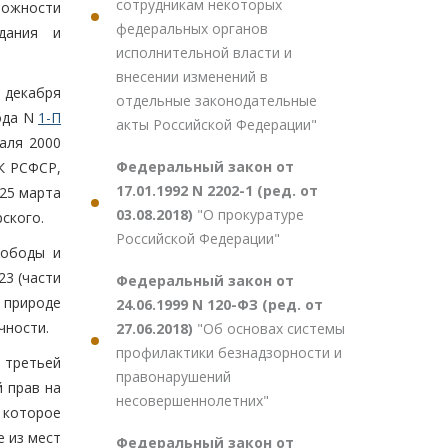
сотрудникам некоторых
можности
федеральных органов
дания и
исполнительной власти и
внесении изменений в
 декабря
отдельные законодательные
года N
1-П
акты Российской Федерации"
аля 2000
Федеральный закон от
К РСФСР,
17.01.1992 N 2202-1 (ред. от
 25 марта
03.08.2018)
"О прокуратуре
ского.
Российской Федерации"
вободы и
23 (части
Федеральный закон от
 природе
24.06.1999 N 120-ФЗ (ред. от
чности.
27.06.2018)
"Об основах системы
профилактики безнадзорности и
 третьей
правонарушений
 прав на
несовершеннолетних"
 которое
 из мест
Федеральный закон от