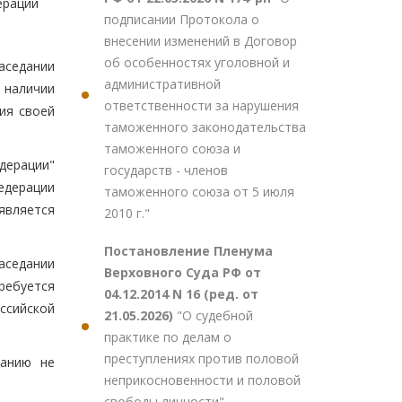
ерации
подписании Протокола о
внесении изменений в Договор
об особенностях уголовной и
аседании
административной
 наличии
ответственности за нарушения
ия своей
таможенного законодательства
таможенного союза и
дерации"
государств - членов
едерации
таможенного союза от 5 июля
является
2010 г."
Постановление Пленума
аседании
Верховного Суда РФ от
ребуется
04.12.2014 N 16 (ред. от
ссийской
21.05.2026)
"О судебной
практике по делам о
преступлениях против половой
ванию не
неприкосновенности и половой
свободы личности"