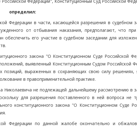
 Российской Федерации", Конституционный Суд Российской Фед
определил:
ской Федерации в части, касающейся разрешения в судебном з
ужденного от отбывания наказания, предполагают, что при
н обеспечить его участие в судебном заседании для изложен
тв.
титуционного закона "О Конституционном Суде Российской Фе
оположений, выявленный Конституционным Судом Российской Ф
х позиций, выраженных в сохраняющих свою силу решениях, 
олкование в правоприменительной практике.
ра Николаевича не подлежащей дальнейшему рассмотрению в з
оскольку для разрешения поставленного в ней вопроса не т
ьного конституционного закона "О Конституционном Суде Ро
ия.
ской Федерации по данной жалобе окончательно и обжало