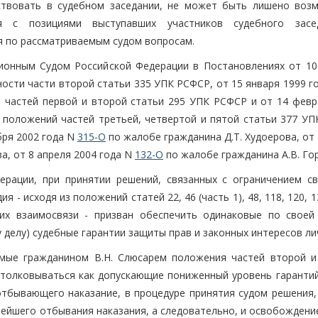
аствовать в судебном заседании, не может быть лишено воз
я с позициями выступавших участников судебного засе
 по рассматриваемым судом вопросам.
ионным Судом Российской Федерации в Постановлениях от 10
ности части второй статьи 335 УПК РСФСР, от 15 января 1999 
 частей первой и второй статьи 295 УПК РСФСР и от 14 февр
 положений частей третьей, четвертой и пятой статьи 377 УП
бря 2002 года N
315-О
по жалобе гражданина Д.Т. Худоерова, от
а, от 8 апреля 2004 года N
132-О
по жалобе гражданина А.В. Гор
ерации, при принятии решений, связанных с ограничением с
 - исходя из положений статей 22, 46 (часть 1), 48, 118, 120, 1
 их взаимосвязи - призван обеспечить одинаковые по своей
 делу) судебные гарантии защиты прав и законных интересов ли
емые гражданином В.Н. Слюсарем положения частей второй и
столковываться как допускающие пониженный уровень гарантий
отбывающего наказание, в процедуре принятия судом решения,
ейшего отбывания наказания, а следовательно, и освобождение