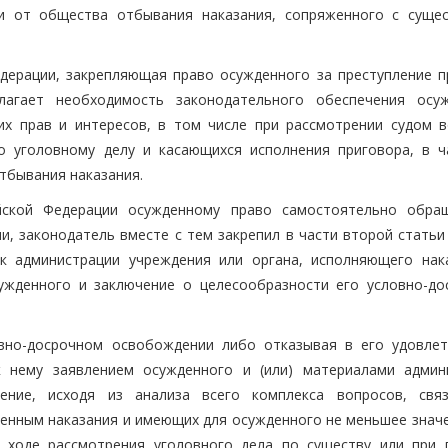
и от общества отбывания наказания, сопряженного с суще
Федерации, закрепляющая право осужденного за преступление п
лагает необходимость законодательного обеспечения осу
х прав и интересов, в том числе при рассмотрении судом в
о уголовному делу и касающихся исполнения приговора, в ч
тбывания наказания.
йской Федерации осужденному право самостоятельно обра
, законодатель вместе с тем закрепил в части второй статьи
к администрации учреждения или органа, исполняющего нака
сужденного и заключение о целесообразности его условно-до
вно-досрочном освобождении либо отказывая в его удовлет
к нему заявлением осужденного и (или) материалами админ
ение, исходя из анализа всего комплекса вопросов, свя
нным наказания и имеющих для осужденного не меньшее значе
 ходе рассмотрения уголовного дела по существу или при 