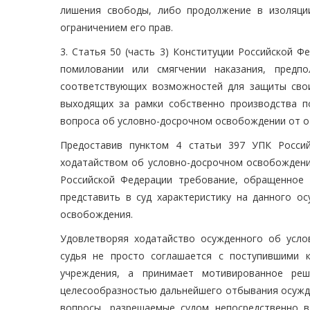
лишения свободы, либо продолжение в изоляци
ограничением его прав.
3. Статья 50 (часть 3) Конституции Российской 
помиловании или смягчении наказания, предпо
соответствующих возможностей для защиты свои
выходящих за рамки собственно производства п
вопроса об условно-досрочном освобождении от о
Предоставив пунктом 4 статьи 397 УПК Росси
ходатайством об условно-досрочном освобождении
Российской Федерации требование, обращенное 
представить в суд характеристику на данного о
освобождения.
Удовлетворяя ходатайство осужденного об усло
судья не просто соглашается с поступившими 
учреждения, а принимает мотивированное реш
целесообразностью дальнейшего отбывания осужде
вопросы, разрешаемые судом непосредственно в