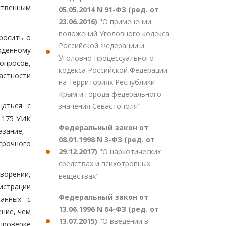
ственным
05.05.2014 N 91-ФЗ (ред. от
23.06.2016)
"О применении
положений Уголовного кодекса
росить о
Российской Федерации и
жденному
Уголовно-процессуального
опросов,
кодекса Российской Федерации
астности
на территориях Республики
Крым и города федерального
щаться с
значения Севастополя"
 175 УИК
Федеральный закон от
зание, -
08.01.1998 N 3-ФЗ (ред. от
срочного
29.12.2017)
"О наркотических
средствах и психотропных
ворении,
веществах"
истрации
Федеральный закон от
занных с
13.06.1996 N 64-ФЗ (ред. от
ние, чем
13.07.2015)
"О введении в
проверке