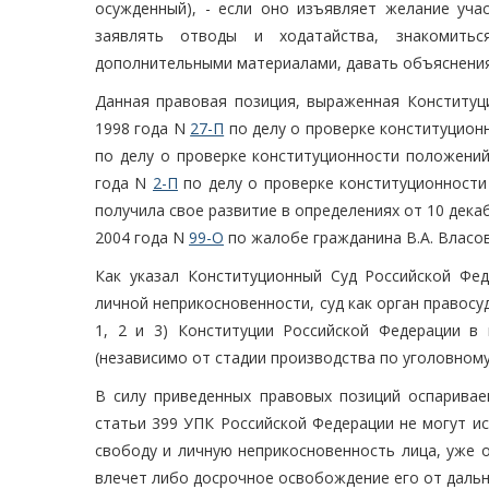
осужденный), - если оно изъявляет желание уч
заявлять отводы и ходатайства, знакомитьс
дополнительными материалами, давать объяснения
Данная правовая позиция, выраженная Конституц
1998 года N
27-П
по делу о проверке конституцион
по делу о проверке конституционности положений
года N
2-П
по делу о проверке конституционности
получила свое развитие в определениях от 10 дека
2004 года N
99-О
по жалобе гражданина В.А. Власов
Как указал Конституционный Суд Российской Фед
личной неприкосновенности, суд как орган правосудия
1, 2 и 3) Конституции Российской Федерации в
(независимо от стадии производства по уголовному
В силу приведенных правовых позиций оспарива
статьи 399 УПК Российской Федерации не могут и
свободу и личную неприкосновенность лица, уже 
влечет либо досрочное освобождение его от дальн