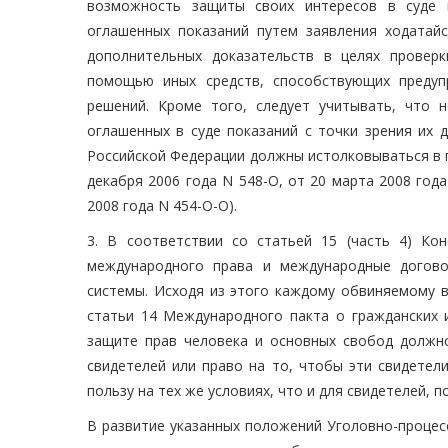
возможность защиты своих интересов в суде 
оглашенных показаний путем заявления ходатай
дополнительных доказательств в целях провер
помощью иных средств, способствующих предуп
решений. Кроме того, следует учитывать, что 
оглашенных в суде показаний с точки зрения их д
Российской Федерации должны истолковываться в п
декабря 2006 года N 548-О, от 20 марта 2008 года
2008 года N 454-О-О).
3. В соответствии со статьей 15 (часть 4) К
международного права и международные догово
системы. Исходя из этого каждому обвиняемому в
статьи 14 Международного пакта о гражданских и
защите прав человека и основных свобод должн
свидетелей или право на то, чтобы эти свидетел
пользу на тех же условиях, что и для свидетелей, 
В развитие указанных положений Уголовно-процес