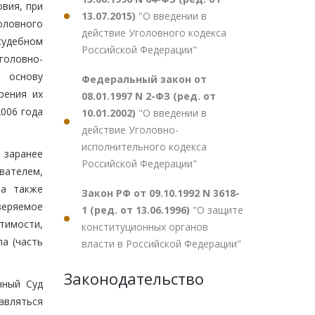
вия, при
13.07.2015)
"О введении в
оловного
действие Уголовного кодекса
судебном
Российской Федерации"
головно-
в основу
Федеральный закон от
рения их
08.01.1997 N 2-ФЗ (ред. от
006 года
10.01.2002)
"О введении в
действие Уголовно-
исполнительного кодекса
 заранее
Российской Федерации"
вателем,
 а также
Закон РФ от 09.10.1992 N 3618-
веряемое
1 (ред. от 13.06.1996)
"О защите
тимости,
конституционных органов
а (часть
власти в Российской Федерации"
Законодательство
нный Суд
авляться