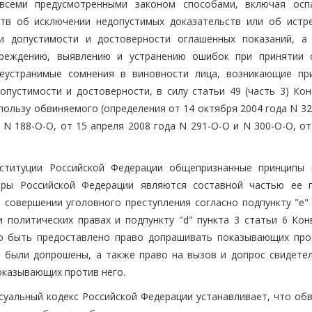
всеми предусмотренными законом способами, включая осп
ств об исключении недопустимых доказательств или об истр
ки допустимости и достоверности оглашенных показаний, а
реждению, выявлению и устранению ошибок при принятии 
неустранимые сомнения в виновности лица, возникающие пр
опустимости и достоверности, в силу статьи 49 (часть 3) Кон
ользу обвиняемого (определения от 14 октября 2004 года N 32
 N 188-О-О, от 15 апреля 2008 года N 291-О-О и N 300-О-О, о
онституции Российской Федерации общепризнанные принципы
ры Российской Федерации являются составной частью ее 
 совершении уголовного преступления согласно подпункту "e" 
 политических правах и подпункту "d" пункта 3 статьи 6 Кон
о быть предоставлено право допрашивать показывающих про
и были допрошены, а также право на вызов и допрос свидетел
показывающих против него.
суальный кодекс Российской Федерации устанавливает, что об