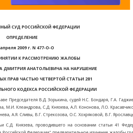
НЫЙ СУД РОССИЙСКОЙ ФЕДЕРАЦИИ
ОПРЕДЕЛЕНИЕ
 апреля 2009 г. N 477-О-О
РИНЯТИИ К РАССМОТРЕНИЮ ЖАЛОБЫ
А ДМИТРИЯ АНАТОЛЬЕВИЧА НА НАРУШЕНИЕ
ЫХ ПРАВ ЧАСТЬЮ ЧЕТВЕРТОЙ СТАТЬИ 281
ЛЬНОГО КОДЕКСА РОССИЙСКОЙ ФЕДЕРАЦИИ
ве Председателя В.Д. Зорькина, судей Н.С. Бондаря, Г.А. Гаджи
а, М.И. Клеандрова, С.Д. Князева, А.Л. Кононова, Л.О. Красавчико
ева, А.Я. Сливы, В.Г. Стрекозова, О.С. Хохряковой, В.Г. Ярославц
ьи С.Д. Князева, проводившего на основании статьи 41 Феде
е Российской Федерации" предварительное изучение жалобы гр