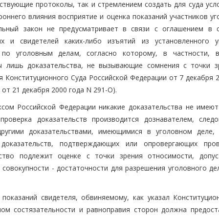
ствующие протоколы, так и стремлением создать для суда усло
оннего влияния восприятие и оценка показаний участников уг
альный закон не предусматривает в связи с оглашением в 
х и свидетелей каких-либо изъятий из установленного у
 по уголовным делам, согласно которому, в частности, 
ы лишь доказательства, не вызывающие сомнения с точки з
я Конституционного Суда Российской Федерации от 7 декабря 2
 от 21 декабря 2000 года N 291-О).
ксом Российской Федерации никакие доказательства не имеют
 проверка доказательств производится дознавателем, следо
другими доказательствами, имеющимися в уголовном деле,
 доказательств, подтверждающих или опровергающих про
ьство подлежит оценке с точки зрения относимости, допус
 совокупности - достаточности для разрешения уголовного дел
показаний свидетеля, обвиняемому, как указал Конституцио
пом состязательности и равноправия сторон должна предост