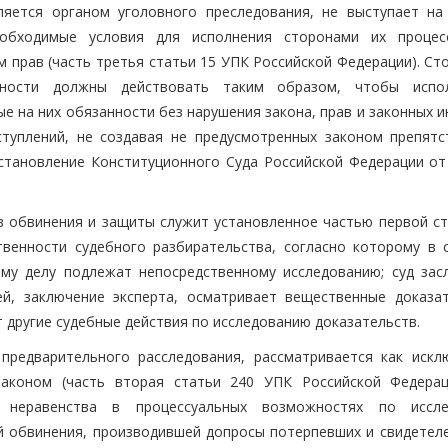
ляется органом уголовного преследования, не выступает на
обходимые условия для исполнения сторонами их процес
 прав (часть третья статьи 15 УПК Российской Федерации). Ст
ности должны действовать таким образом, чтобы испол
е на них обязанности без нарушения закона, прав и законных 
ступлений, не создавая не предусмотренных законом препятс
становление Конституционного Суда Российской Федерации от
 обвинения и защиты служит установленное частью первой ст
венности судебного разбирательства, согласно которому в 
ому делу подлежат непосредственному исследованию; суд зас
ей, заключение эксперта, осматривает вещественные доказат
 другие судебные действия по исследованию доказательств.
предварительного расследования, рассматривается как искл
законом (часть вторая статьи 240 УПК Российской Федерац
 неравенства в процессуальных возможностях по иссле
 обвинения, производившей допросы потерпевших и свидетеле