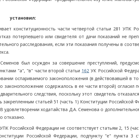
установил:
ивает конституционность части четвертой статьи 281 УПК Ро
отказ потерпевшего или свидетеля от дачи показаний не преп
тельного расследования, если эти показания получены в соотв
кса.
. Семенов был осужден за совершение преступлений, предусм
пунктами "а", "в" части второй статьи
162
УК Российской Федера
новании оспариваемого законоположения (в действовавшей в то
то законоположение содержалось в ее части второй) огласил п
едварительного следствия, поскольку этот свидетель отказалс
ь закрепленным статьей 51 (часть 1) Конституции Российской 
 В удовлетворении ходатайства Д.А. Семенова о дополнительно
о отказано.
УПК Российской Федерации не соответствует статьям 2, 15 (част
 Конституции Российской Федерации, подпункту "e" пункта 3 с