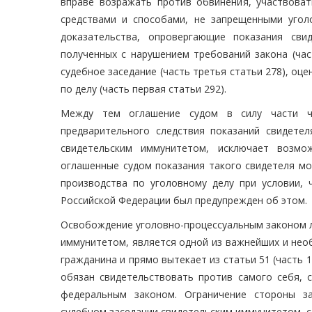
вправе возражать против обвинения, участвова
средствами и способами, не запрещенными уголо
доказательства, опровергающие показания сви
полученных с нарушением требований закона (час
судебное заседание (часть третья статьи 278), оц
по делу (часть первая статьи 292).
Между тем оглашение судом в силу части ч
предварительного следствия показаний свидете
свидетельским иммунитетом, исключает возмо
оглашенные судом показания такого свидетеля мо
производства по уголовному делу при условии,
Российской Федерации был предупрежден об этом.
Освобождение уголовно-процессуальным законом ли
иммунитетом, является одной из важнейших и нео
гражданина и прямо вытекает из статьи 51 (часть 
обязан свидетельствовать против самого себя, с
федеральным законом. Ограничение стороны з
судебном заседании свидетельским иммунитетом, со