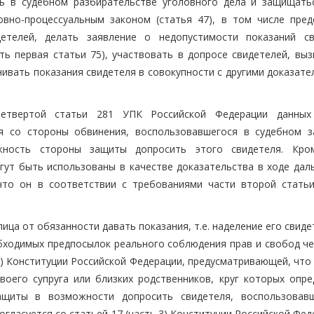
ть в судебном разбирательстве уголовного дела и защищать
вно-процессуальным законом (статья 47), в том числе пред
детелей, делать заявление о недопустимости показаний св
ть первая статьи 75), участвовать в допросе свидетелей, выз
енивать показания свидетеля в совокупности с другими доказат
етвертой статьи 281 УПК Российской Федерации данных
ля со стороны обвинения, воспользовавшегося в судебном з
жность стороны защиты допросить этого свидетеля. Кро
гут быть использованы в качестве доказательства в ходе дал
 что он в соответствии с требованиями части второй стать
ца от обязанности давать показания, т.е. наделение его свид
бходимых предпосылок реального соблюдения прав и свобод че
1) Конституции Российской Федерации, предусматривающей, что
воего супруга или близких родственников, круг которых опре
ащиты в возможности допросить свидетеля, воспользовав
гласуется со статьей 17 (часть 3) Конституции Российской Фед