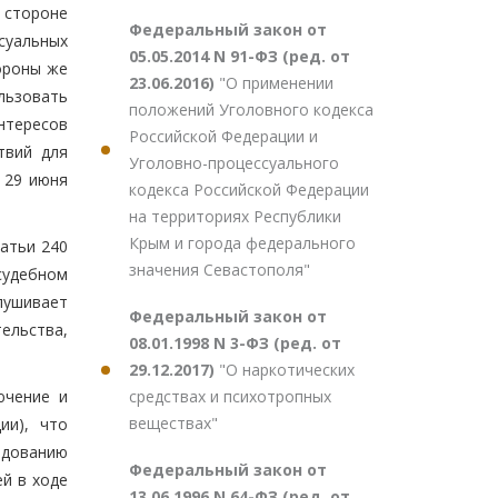
 стороне
Федеральный закон от
суальных
05.05.2014 N 91-ФЗ (ред. от
ороны же
23.06.2016)
"О применении
ьзовать
положений Уголовного кодекса
интересов
Российской Федерации и
твий для
Уголовно-процессуального
 29 июня
кодекса Российской Федерации
на территориях Республики
Крым и города федерального
атьи 240
значения Севастополя"
судебном
лушивает
Федеральный закон от
ельства,
08.01.1998 N 3-ФЗ (ред. от
29.12.2017)
"О наркотических
средствах и психотропных
ючение и
веществах"
ии), что
дованию
Федеральный закон от
й в ходе
13.06.1996 N 64-ФЗ (ред. от