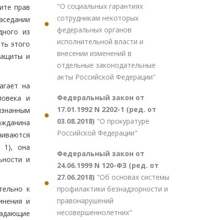
"О социальных гарантиях
ите прав
сотрудникам некоторых
аседании
федеральных органов
дного из
исполнительной власти и
ть этого
внесении изменений в
защиты и
отдельные законодательные
акты Российской Федерации"
агает на
Федеральный закон от
ловека и
17.01.1992 N 2202-1 (ред. от
изнанным
03.08.2018)
"О прокуратуре
ражданина
Российской Федерации"
чиваются
 1), она
Федеральный закон от
ьности и
24.06.1999 N 120-ФЗ (ред. от
27.06.2018)
"Об основах системы
профилактики безнадзорности и
тельно к
правонарушений
инения и
несовершеннолетних"
ладающие