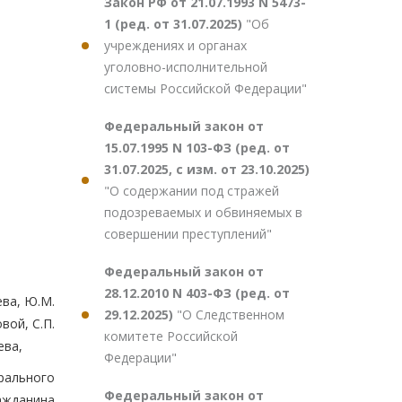
Закон РФ от 21.07.1993 N 5473-
1 (ред. от 31.07.2025)
"Об
учреждениях и органах
уголовно-исполнительной
системы Российской Федерации"
Федеральный закон от
15.07.1995 N 103-ФЗ (ред. от
31.07.2025, с изм. от 23.10.2025)
"О содержании под стражей
подозреваемых и обвиняемых в
совершении преступлений"
Федеральный закон от
28.12.2010 N 403-ФЗ (ред. от
ева, Ю.М.
29.12.2025)
"О Следственном
вой, С.П.
комитете Российской
ева,
Федерации"
рального
Федеральный закон от
ажданина