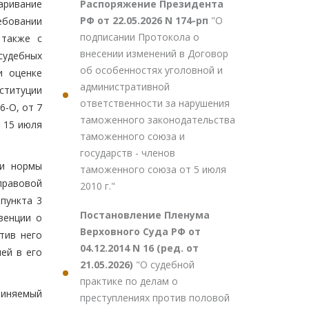
Распоряжение Президента
аривание
РФ от 22.05.2026 N 174-рп
"О
ебовании
подписании Протокола о
 также с
внесении изменений в Договор
судебных
об особенностях уголовной и
и оценке
административной
ституции
ответственности за нарушения
6-О, от 7
таможенного законодательства
т 15 июля
таможенного союза и
государств - членов
 и нормы
таможенного союза от 5 июля
правовой
2010 г."
пункта 3
Постановление Пленума
венции о
Верховного Суда РФ от
тив него
04.12.2014 N 16 (ред. от
ей в его
21.05.2026)
"О судебной
практике по делам о
виняемый
преступлениях против половой