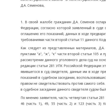
Д.А. Семенова,
1. В своей жалобе гражданин Д.А. Семенов оспар
Федерации, согласно которой заявленный в суде 
оглашению его показаний, данных в ходе предвари
требованиями части второй статьи 11 данного Коде
Как следует из представленных материалов, Д.А
пунктами "а", "ж", "к" части второй статьи 105 и 
рассмотрении данного уголовного дела суд на ос
редакции статьи 281 УПК Российской Федерации э
явившегося в суд свидетеля, данные им в ходе пр
показаний в судебном заседании, воспользовавшис
правом не свидетельствовать против самого себя.
в судебное заседание данного свидетеля судом был
По мнению заявителя, часть четвертая статьи 281 
46 (часть 1), 49, 55 (часть 2) и 123 (часть 3)