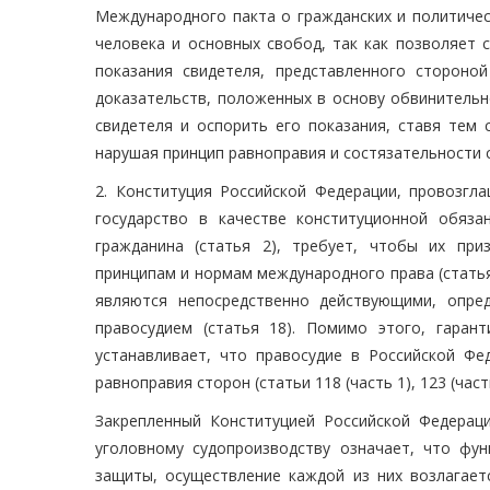
Международного пакта о гражданских и политическ
человека и основных свобод, так как позволяет 
показания свидетеля, представленного стороно
доказательств, положенных в основу обвинительн
свидетеля и оспорить его показания, ставя тем
нарушая принцип равноправия и состязательности 
2. Конституция Российской Федерации, провозгл
государство в качестве конституционной обяз
гражданина (статья 2), требует, чтобы их пр
принципам и нормам международного права (статья 
являются непосредственно действующими, опре
правосудием (статья 18). Помимо этого, гаран
устанавливает, что правосудие в Российской Фе
равноправия сторон (статьи 118 (часть 1), 123 (часть
Закрепленный Конституцией Российской Федерац
уголовному судопроизводству означает, что фу
защиты, осуществление каждой из них возлагает