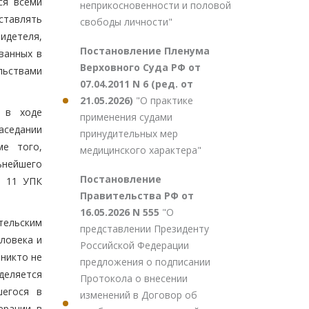
ся всеми
неприкосновенности и половой
ставлять
свободы личности"
идетеля,
Постановление Пленума
ванных в
Верховного Суда РФ от
ельствами
07.04.2011 N 6 (ред. от
21.05.2026)
"О практике
 в ходе
применения судами
аседании
принудительных мер
ме того,
медицинского характера"
ьнейшего
Постановление
и 11 УПК
Правительства РФ от
16.05.2026 N 555
"О
етельским
представлении Президенту
ловека и
Российской Федерации
 никто не
предложения о подписании
деляется
Протокола о внесении
шегося в
изменений в Договор об
ерации, в