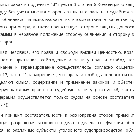
их правах и подпункту "d" пункта 3 статьи 6 Конвенции о защ
суду без учета мнения стороны защиты огласить в судебном з
й обвинения, и использовать их впоследствии в качестве о
ого приговора, а также препятствует стороне защиты допроси
 самым в неравное положение сторону обвинения и сторону 
сторон.
ашая человека, его права и свободы высшей ценностью, возл
анности признание, соблюдение и защиту прав и свобод че
изнание и гарантирование осуществлялось согласно общепр
17, часть 1), и закрепляет, что права и свободы человека и г
деляют смысл, содержание и применение законов и обеспе
тируя каждому право на судебную защиту (статья 46, часть
дерации осуществляется только судом на основе состязател
 3)).
ии принцип состязательности и равноправия сторон примени
нкция разрешения уголовного дела отделена от функций обв
ся на различные субъекты уголовного судопроизводства, об