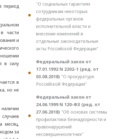
"О социальных гарантиях
в период
сотрудникам некоторых
федеральных органов
тральном
исполнительной власти и
 в части
внесении изменений в
нования и
отдельные законодательные
ического
акты Российской Федерации"
тношении
Федеральный закон от
я в силу
17.01.1992 N 2202-1 (ред. от
03.08.2018)
"О прокуратуре
чается в
Российской Федерации"
а, но не
Федеральный закон от
24.06.1999 N 120-ФЗ (ред. от
 наличии
27.06.2018)
"Об основах системы
 случаев
профилактики безнадзорности и
а месяц,
правонарушений
ходом за
несовершеннолетних"