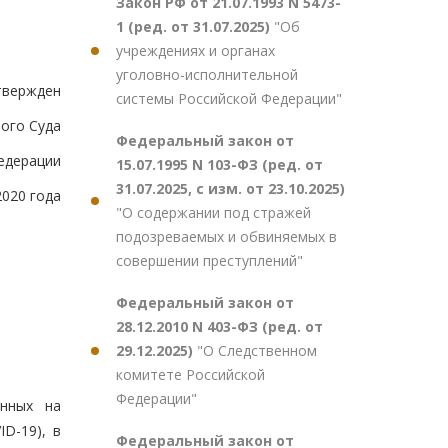
Закон РФ от 21.07.1993 N 5473-
1 (ред. от 31.07.2025)
"Об
учреждениях и органах
уголовно-исполнительной
твержден
системы Российской Федерации"
ого Суда
Федеральный закон от
едерации
15.07.1995 N 103-ФЗ (ред. от
31.07.2025, с изм. от 23.10.2025)
2020 года
"О содержании под стражей
подозреваемых и обвиняемых в
совершении преступлений"
Федеральный закон от
28.12.2010 N 403-ФЗ (ред. от
29.12.2025)
"О Следственном
комитете Российской
Федерации"
енных на
D-19), в
Федеральный закон от