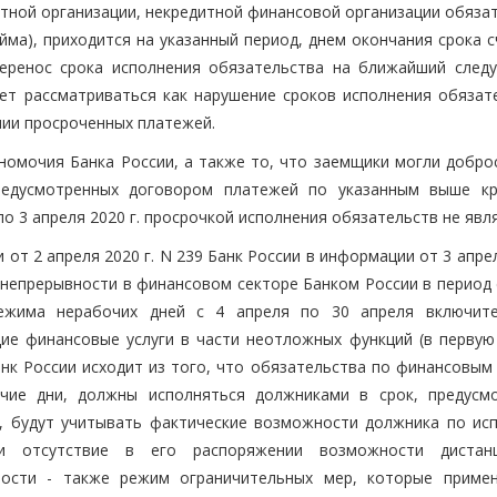
тной организации, некредитной финансовой организации обязат
йма), приходится на указанный период, днем окончания срока 
еренос срока исполнения обязательства на ближайший след
т рассматриваться как нарушение сроков исполнения обязате
нии просроченных платежей.
номочия Банка России, а также то, что заемщики могли добро
предусмотренных договором платежей по указанным выше к
о 3 апреля 2020 г. просрочкой исполнения обязательств не явл
от 2 апреля 2020 г. N 239 Банк России в информации от 3 апрел
непрерывности в финансовом секторе Банком России в период с
режима нерабочих дней с 4 апреля по 30 апреля включит
ие финансовые услуги в части неотложных функций (в первую
анк России исходит из того, что обязательства по финансовым
очие дни, должны исполняться должниками в срок, предусм
о, будут учитывать фактические возможности должника по ис
ли отсутствие в его распоряжении возможности дистан
ности - также режим ограничительных мер, которые приме