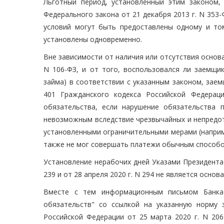
Льготный период, установленный этим законом, 
Федерального закона от 21 декабря 2013 г. N 353
условий могут быть предоставлены одному и то
установлены одновременно.
Вне зависимости от наличия или отсутствия основ
N 106-ФЗ, и от того, воспользовался ли заемщи
займа) в соответствии с указанным законом, зае
401 Гражданского кодекса Российской Федерац
обязательства, если нарушение обязательства 
невозможным вследствие чрезвычайных и непредот
установленными ограничительными мерами (наприм
также не мог совершать платежи обычным способо
Установление нерабочих дней Указами Президента Р
239 и от 28 апреля 2020 г. N 294 не является осно
Вместе с тем информационным письмом Банка 
обязательств" со ссылкой на указанную норму 
Российской Федерации от 25 марта 2020 г. N 206