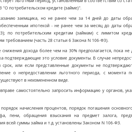
йствует льготный период, установленный в соответствии со стат
З "О потребительском кредите (займе)".
казанию заемщика, но не ранее чем за 14 дней до даты обр
 обеспеченным ипотекой - не ранее чем за месяц до даты обр
З); по потребительским кредитам (займам) с лимитом кред
им требованием (часть 28 статьи 6 Закона N 106-ФЗ).
е снижения дохода более чем на 30% предполагается, пока не 
ика подтверждающие это условие документы. В случае непредос
 срок, или если представленные документы не подтверждаю
ление о непредоставлении льготного периода, с момента п
существуют в неизмененном виде.
вправе самостоятельно запросить информацию у органов, ука
и порядок начисления процентов, порядок погашения основного
афа, пени, обращения взыскания на предмет залога, пред
я всей суммы займа и т.д. установлены Законом N 106-ФЗ.