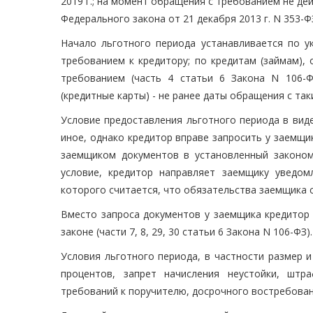
2019 г.; на момент обращения с требованием не де
Федерального закона от 21 декабря 2013 г. N 353-Ф
Начало льготного периода устанавливается по у
требованием к кредитору; по кредитам (займам),
требованием (часть 4 статьи 6 Закона N 106-Ф
(кредитные карты) - не ранее даты обращения с так
Условие предоставления льготного периода в вид
иное, однако кредитор вправе запросить у заемщ
заемщиком документов в установленный законом
условие, кредитор направляет заемщику уведом
которого считается, что обязательства заемщика 
Вместо запроса документов у заемщика кредитор 
законе (части 7, 8, 29, 30 статьи 6 Закона N 106-ФЗ).
Условия льготного периода, в частности размер 
процентов, запрет начисления неустойки, штр
требований к поручителю, досрочного востребовани