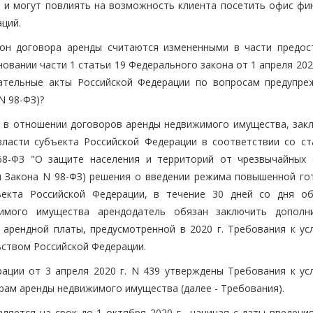
 и могут повлиять на возможность клиента посетить офис фи
ций.
рон договора аренды считаются измененными в части предос
овании части 1 статьи 19 Федерального закона от 1 апреля 2020
ательные акты Российской Федерации по вопросам предупре
N 98-ФЗ)?
ФЗ в отношении договоров аренды недвижимого имущества, зак
власти субъекта Российской Федерации в соответствии со ст
68-ФЗ "О защите населения и территорий от чрезвычайных 
ии Закона N 98-ФЗ) решения о введении режима повышенной го
ъекта Российской Федерации, в течение 30 дней со дня о
имого имущества арендодатель обязан заключить дополн
арендной платы, предусмотренной в 2020 г. Требования к ус
ьством Российской Федерации.
ации от 3 апреля 2020 г. N 439 утверждены Требования к ус
рам аренды недвижимого имущества (далее - Требования).
ляется на срок до 1 октября 2020 г., начиная с даты введени