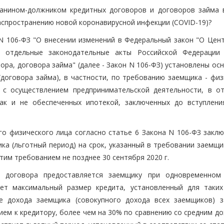
данином-должником кредитных договоров и договоров займа 
аспространению новой коронавирусной инфекции (COVID-19)?
 N 106-ФЗ "О внесении изменений в Федеральный закон "О Цен
и отдельные законодательные акты Российской Федерации
ра, договора займа" (далее - Закон N 106-ФЗ) установлены ос
(договора займа), в частности, по требованию заемщика - физ
и с осуществлением предпринимательской деятельности, в о
так и не обеспеченных ипотекой, заключенных до вступлени
го физического лица согласно статье 6 Закона N 106-ФЗ заклю
а (льготный период) на срок, указанный в требовании заемщик
тим требованием не позднее 30 сентября 2020 г.
о договора предоставляется заемщику при одновременном
ет максимальный размер кредита, установленный для таких
е дохода заемщика (совокупного дохода всех заемщиков) з
м к кредитору, более чем на 30% по сравнению со средним до