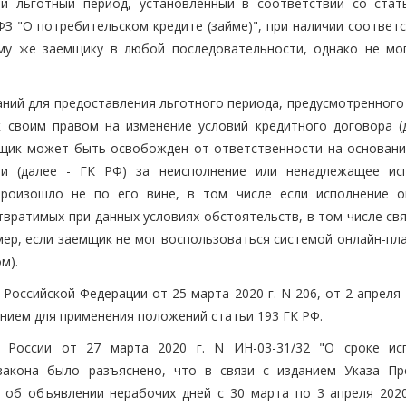
и льготный период, установленный в соответствии со стать
-ФЗ "О потребительском кредите (займе)", при наличии соотве
му же заемщику в любой последовательности, однако не мо
аний для предоставления льготного периода, предусмотренного
к своим правом на изменение условий кредитного договора (
мщик может быть освобожден от ответственности на основани
ии (далее - ГК РФ) за неисполнение или ненадлежащее ис
произошло не по его вине, в том числе если исполнение о
вратимых при данных условиях обстоятельств, в том числе свя
ер, если заемщик не мог воспользоваться системой онлайн-пла
м).
оссийской Федерации от 25 марта 2020 г. N 206, от 2 апреля 
ванием для применения положений статьи 193 ГК РФ.
России от 27 марта 2020 г. N ИН-03-31/32 "О сроке ис
закона было разъяснено, что в связи с изданием Указа Пр
 об объявлении нерабочих дней с 30 марта по 3 апреля 2020 