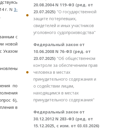
дствуясь
20.08.2004 N 119-ФЗ (ред. от
14 г. N
3-
23.07.2025)
"О государственной
.
защите потерпевших,
свидетелей и иных участников
уголовного судопроизводства"
занным с
ии новой
Федеральный закон от
с Указом
10.06.2008 N 76-ФЗ (ред. от
23.07.2025)
"Об общественном
контроле за обеспечением прав
ановлены
человека в местах
принудительного содержания и
нения по
о содействии лицам,
находящимся в местах
сполнения
принудительного содержания"
прос 6),
пления в
Федеральный закон от
30.12.2012 N 283-ФЗ (ред. от
15.12.2025, с изм. от 03.03.2026)