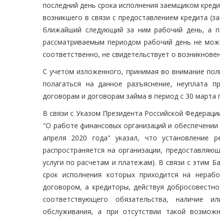
последний день срока исполнения заемщиком креди
возникшего в связи с предоставлением кредита (за
ближайший следующий за ним рабочий день, а п
рассматриваемым периодом рабочий день не може
соответственно, не свидетельствует о возникнове
С учетом изложенного, принимая во внимание пол
полагаться на данное разъяснение, неуплата 
договорам и договорам займа в период с 30 марта п
В связи с Указом Президента Российской Федерации 
"О работе финансовых организаций и обеспечении 
апреля 2020 года" указал, что установление 
распространяется на организации, предоставляющ
услуги по расчетам и платежам). В связи с этим Б
срок исполнения которых приходится на нераб
договором, а кредиторы, действуя добросовестн
соответствующего обязательства, наличие и
обслуживания, а при отсутствии такой возмож