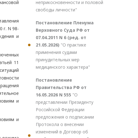
неприкосновенности и половой
нансовой
свободы личности"
тавления
Постановление Пленума
 г. N 98-
Верховного Суда РФ от
ждения и
07.04.2011 N 6 (ред. от
21.05.2026)
"О практике
применения судами
люченных
принудительных мер
атьей 11
медицинского характера"
ситуаций
товности
Постановление
бращения
Правительства РФ от
ительное
16.05.2026 N 555
"О
ловиям и
представлении Президенту
Российской Федерации
предложения о подписании
ловиям и
Протокола о внесении
изменений в Договор об
я режима