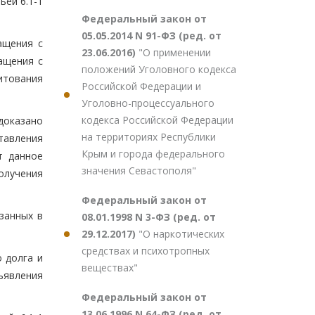
ьей 6.1-1
Федеральный закон от
05.05.2014 N 91-ФЗ (ред. от
ащения с
23.06.2016)
"О применении
ащения с
положений Уголовного кодекса
итования
Российской Федерации и
Уголовно-процессуального
кодекса Российской Федерации
доказано
на территориях Республики
тавления
Крым и города федерального
т данное
значения Севастополя"
олучения
Федеральный закон от
занных в
08.01.1998 N 3-ФЗ (ред. от
29.12.2017)
"О наркотических
средствах и психотропных
 долга и
веществах"
ъявления
Федеральный закон от
13.06.1996 N 64-ФЗ (ред. от