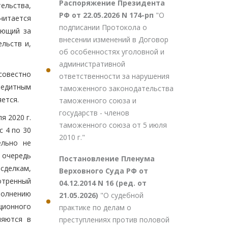
Распоряжение Президента
ельства,
РФ от 22.05.2026 N 174-рп
"О
считается
подписании Протокола о
ующий за
внесении изменений в Договор
льств и,
об особенностях уголовной и
административной
совестно
ответственности за нарушения
редитным
таможенного законодательства
яется.
таможенного союза и
государств - членов
я 2020 г.
таможенного союза от 5 июля
 4 по 30
2010 г."
ельно не
 очередь
Постановление Пленума
 сделкам,
Верховного Суда РФ от
отренный
04.12.2014 N 16 (ред. от
полнению
21.05.2026)
"О судебной
ционного
практике по делам о
няются в
преступлениях против половой