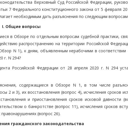
конодательства Верховный Суд Российской Федерации, руково
татьи 7 Федерального конституционного закона от 5 февраля 20
олагает необходимым дать разъяснения по следующим вопросам
I. Общие вопросы
иеся в Обзоре по отдельным вопросам судебной практики, свя
действию распространению на территории Российской Федерац
 Обзор N 1), к дням, объявленным нерабочими в соответствии 
 г. N 294?
дента Российской Федерации от 28 апреля 2020 г. N 294 уст
яснения, содержащиеся в Обзоре N 1, в том числе разъяс
сы 2 и 3), их восстановления (вопрос 4), исчисления сроков и
сстановления и приостановления сроков исковой давности (во
тельством о банкротстве (вопрос 11), исчисления сроков всту
 правонарушениях (вопрос 26).
нения гражданского законодательства