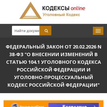
ФЕДЕРАЛЬНЫЙ ЗАКОН ОТ 20.02.2026 N
38-ФЗ "О ВНЕСЕНИИ ИЗМЕНЕНИЙ В
СТАТЬЮ 104.1 УГОЛОВНОГО КОДЕКСА
РОССИЙСКОЙ ФЕДЕРАЦИИ И
УГОЛОВНО-ПРОЦЕССУАЛЬНЫЙ
КОДЕКС РОССИЙСКОЙ ФЕДЕРАЦИИ"