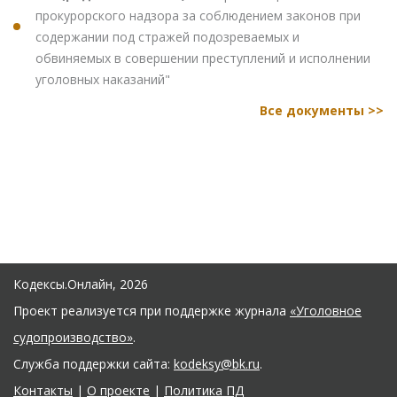
прокурорского надзора за соблюдением законов при
содержании под стражей подозреваемых и
обвиняемых в совершении преступлений и исполнении
уголовных наказаний"
Все документы >>
Кодексы.Онлайн, 2026
Проект реализуется при поддержке журнала
«Уголовное
судопроизводство»
.
Служба поддержки сайта:
kodeksy@bk.ru
.
Контакты
|
О проекте
|
Политика ПД