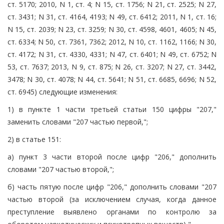
ст. 5170; 2010, N 1, ст. 4; N 15, ст. 1756; N 21, ст. 2525; N 27,
ст. 3431; N 31, ст. 4164, 4193; N 49, ст. 6412; 2011, N 1, ст. 16;
N 15, ст. 2039; N 23, ст. 3259; N 30, ст. 4598, 4601, 4605; N 45,
ст. 6334; N 50, ст. 7361, 7362; 2012, N 10, ст. 1162, 1166; N 30,
ст. 4172; N 31, ст. 4330, 4331; N 47, ст. 6401; N 49, ст. 6752; N
53, ст. 7637; 2013, N 9, ст. 875; N 26, ст. 3207; N 27, ст. 3442,
3478; N 30, ст. 4078; N 44, ст. 5641; N 51, ст. 6685, 6696; N 52,
ст. 6945) следующие изменения:
1) в пункте 1 части третьей статьи 150 цифры "207,"
заменить словами "207 частью первой,";
2) в статье 151:
а) пункт 3 части второй после цифр "206," дополнить
словами "207 частью второй,";
б) часть пятую после цифр "206," дополнить словами "207
частью второй (за исключением случая, когда данное
преступление выявлено органами по контролю за