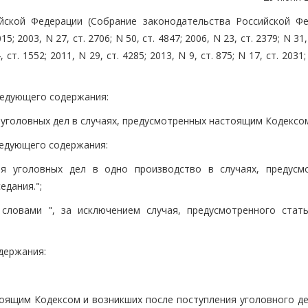
йской Федерации (Собрание законодательства Российской Фе
15; 2003, N 27, ст. 2706; N 50, ст. 4847; 2006, N 23, ст. 2379; N 31,
 ст. 1552; 2011, N 29, ст. 4285; 2013, N 9, ст. 875; N 17, ст. 2031;
следующего содержания:
 уголовных дел в случаях, предусмотренных настоящим Кодексом
ледующего содержания:
ия уголовных дел в одно производство в случаях, предусм
едания.";
словами ", за исключением случая, предусмотренного стать
одержания:
оящим Кодексом и возникших после поступления уголовного дел