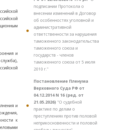
подписании Протокола о
ссийской
внесении изменений в Договор
ссийской
об особенностях уголовной и
уционным
административной
ответственности за нарушения
таможенного законодательства
таможенного союза и
роения и
государств - членов
служба),
таможенного союза от 5 июля
ссийской
2010 г."
Постановление Пленума
Верховного Суда РФ от
04.12.2014 N 16 (ред. от
21.05.2026)
"О судебной
лнения и
практике по делам о
ождения,
преступлениях против половой
жности к
неприкосновенности и половой
деловыми
свободы личности"