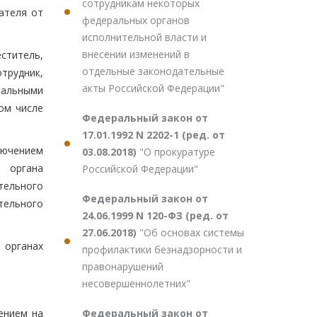
сотрудникам некоторых
ателя от
федеральных органов
исполнительной власти и
внесении изменений в
ститель,
отдельные законодательные
отрудник,
акты Российской Федерации"
ральными
ом числе
Федеральный закон от
17.01.1992 N 2202-1 (ред. от
лючением
03.08.2018)
"О прокуратуре
) органа
Российской Федерации"
тельного
Федеральный закон от
тельного
24.06.1999 N 120-ФЗ (ред. от
27.06.2018)
"Об основах системы
 органах
профилактики безнадзорности и
правонарушений
несовершеннолетних"
Федеральный закон от
ением на