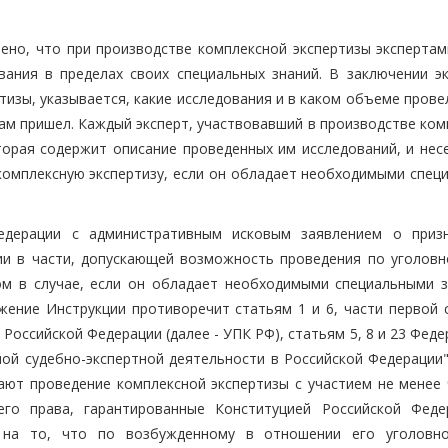
ено, что при производстве комплексной экспертизы экспертам
ания в пределах своих специальных знаний. В заключении эк
тизы, указывается, какие исследования и в каком объеме пров
дам пришел. Каждый эксперт, участвовавший в производстве ко
торая содержит описание проведенных им исследований, и несе
комплексную экспертизу, если он обладает необходимыми спец
едерации с административным исковым заявлением о приз
ии в части, допускающей возможность проведения по уголовн
ом в случае, если он обладает необходимыми специальными з
жение Инструкции противоречит статьям 1 и 6, части первой с
 Российской Федерации (далее - УПК РФ), статьям 5, 8 и 23 Фед
ой судебно-экспертной деятельности в Российской Федерации" 
ают проведение комплексной экспертизы с участием не менее 
его права, гарантированные Конституцией Российской Феде
я на то, что по возбужденному в отношении его уголовн