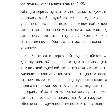
органов исполнительной власти" N 40.
Абзацем первым пункта 22 Инструкции предусмотр
специальностей каждый из них проводит исследов
участвовавших в производстве комплексной экспер
эксперт, какие факты он установил и к каким выво
экспертизы, подписывает ту часть заключения, ко
ответственность. Один эксперт может выполнять 
знаниями.
К.И. обратился в Верховный Суд Российской Ф
действующим абзаца первого пункта 22 Инструкц
комплексной судебной экспертизы одним эксперт
Административный истец указал, что данное поло
статьям 16, 201 Уголовно-процессуального кодекса
закона от 31 мая 2001 г. N
73-ФЗ
"О государственн
Федеральный закон N 73-ФЗ), которые устанавлив
экспертов разных специальностей, и нарушает 
обоснование административного иска ссылалс