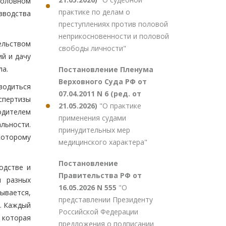
оловном
практике по делам о
зводства
преступлениях против половой
неприкосновенности и половой
ельством
свободы личности"
й и дачу
ла.
Постановление Пленума
Верховного Суда РФ от
зводиться
07.04.2011 N 6 (ред. от
спертизы
21.05.2026)
"О практике
одителем
применения судами
льности.
принудительных мер
которому
медицинского характера"
Постановление
одстве и
Правительства РФ от
ы разных
16.05.2026 N 555
"О
ывается,
представлении Президенту
л. Каждый
Российской Федерации
 которая
предложения о подписании