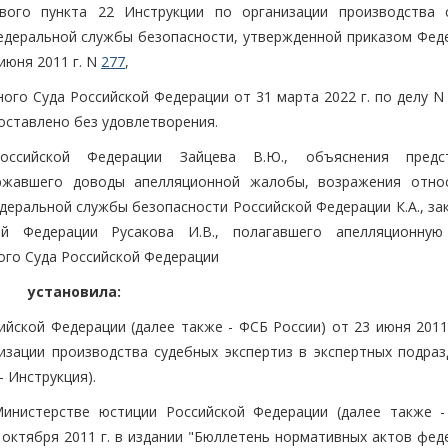
вого пункта 22 Инструкции по организации производства 
федеральной службы безопасности, утвержденной приказом Фед
июня 2011 г. N
277
,
ого Суда Российской Федерации от 31 марта 2022 г. по делу N
оставлено без удовлетворения.
ссийской Федерации Зайцева В.Ю., объяснения предст
ержавшего доводы апелляционной жалобы, возражения отно
еральной службы безопасности Российской Федерации К.А., за
ой Федерации Русакова И.В., полагавшего апелляционну
ого Суда Российской Федерации
установила:
йской Федерации (далее также - ФСБ России) от 23 июня 2011
низации производства судебных экспертиз в экспертных подраз
 Инструкция).
Министерстве юстиции Российской Федерации (далее также 
3 октября 2011 г. в издании "Бюллетень нормативных актов фе