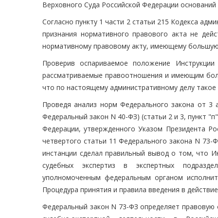
Верховного Суда Российской Федерации оснований 
Согласно пункту 1 части 2 статьи 215 Кодекса ад
признания нормативного правового акта не дей
нормативному правовому акту, имеющему большую
Проверив оспариваемое положение Инструкции
рассматриваемые правоотношения и имеющим боль
что по настоящему административному делу такое 
Проведя анализ норм Федерального закона от 3 а
Федеральный закон N 40-ФЗ) (статьи 2 и 3, пункт 
Федерации, утвержденного Указом Президента Росс
четвертого статьи 11 Федерального закона N 73-ФЗ
инстанции сделал правильный вывод о том, что И
судебных экспертиз в экспертных подразде
уполномоченным федеральным органом исполните
Процедура принятия и правила введения в действи
Федеральный закон N 73-ФЗ определяет правовую 