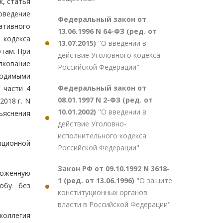
, статья
оведение
Федеральный закон от
ативного
13.06.1996 N 64-ФЗ (ред. от
 кодекса
13.07.2015)
"О введении в
ртам. При
действие Уголовного кодекса
лкование
Российской Федерации"
одимыми
Федеральный закон от
 части 4
08.01.1997 N 2-ФЗ (ред. от
2018 г. N
10.01.2002)
"О введении в
ъяснения
действие Уголовно-
исполнительного кодекса
яционной
Российской Федерации"
Закон РФ от 09.10.1992 N 3618-
ложенную
1 (ред. от 13.06.1996)
"О защите
лобу без
конституционных органов
власти в Российской Федерации"
коллегия