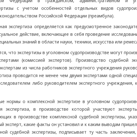
ской Федерации в гражданском, административном и уг
пертизы с учетом особенностей отдельных видов судопрои
конодательством Российской Федерации (преамбула).
ная экспертиза определяется как предусмотренное законодат
суальное действие, включающее в себя проведение исследовани
иальных знаний в области науки, техники, искусства или ремес
тся, что экспертизы в уголовном судопроизводстве могут прои
пертами (комиссией экспертов). Производство судебной эк
 экспертам из числа работников экспертного учреждения руков
ртиза проводится не менее чем двумя экспертами одной специа
 следователем либо руководителем экспертного учреждения, 
ые нормы о комплексной экспертизе в уголовном судопроизв
ая экспертиза, в производстве которой участвуют эксперт
ующих в производстве комплексной судебной экспертизы, указ
й эксперт, какие факты он установил и к каким выводам прише
ной судебной экспертизы, подписывает ту часть заключения,