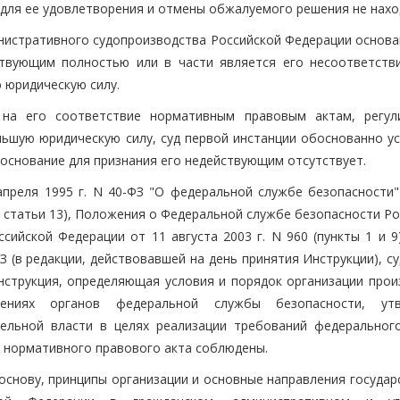
для ее удовлетворения и отмены обжалуемого решения не нахо
министративного судопроизводства Российской Федерации основ
ствующим полностью или в части является его несоответств
 юридическую силу.
 на его соответствие нормативным правовым актам, регу
шую юридическую силу, суд первой инстанции обоснованно ус
основание для признания его недействующим отсутствует.
преля 1995 г. N 40-ФЗ "О федеральной службе безопасности" 
"п" статьи 13), Положения о Федеральной службе безопасности Р
ийской Федерации от 11 августа 2003 г. N 960 (пункты 1 и 9)
 (в редакции, действовавшей на день принятия Инструкции), с
нструкция, определяющая условия и порядок организации прои
лениях органов федеральной службы безопасности, утв
льной власти в целях реализации требований федерального
е нормативного правового акта соблюдены.
основу, принципы организации и основные направления государ