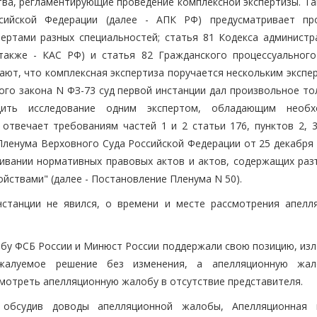
ва, регламентирующие проведение комплексной экспертизы. Так
сийской Федерации (далее - АПК РФ) предусматривает пр
ертами разных специальностей; статья 81 Кодекса администр
также - КАС РФ) и статья 82 Гражданского процессуального
ают, что комплексная экспертиза поручается нескольким экспе
ого закона N ФЗ-73 суд первой инстанции дал произвольное то
дить исследование одним экспертом, обладающим необх
твечает требованиям частей 1 и 2 статьи 176, пунктов 2, 3
Пленума Верховного Суда Российской Федерации от 25 декабря 
ривании нормативных правовых актов и актов, содержащих раз
ствами" (далее - Постановление Пленума N 50).
нстанции не явился, о времени и месте рассмотрения апелл
бу ФСБ России и Минюст России поддержали свою позицию, из
бжалуемое решение без изменения, а апелляционную жа
мотреть апелляционную жалобу в отсутствие представителя.
 обсудив доводы апелляционной жалобы, Апелляционная 