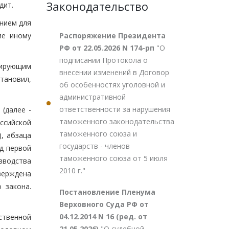
Законодательство
дит.
анием для
Распоряжение Президента
ие иному
РФ от 22.05.2026 N 174-рп
"О
подписании Протокола о
лирующим
внесении изменений в Договор
тановил,
об особенностях уголовной и
административной
ответственности за нарушения
(далее -
таможенного законодательства
оссийской
таможенного союза и
, абзаца
государств - членов
уд первой
таможенного союза от 5 июля
зводства
2010 г."
ерждена
 закона.
Постановление Пленума
Верховного Суда РФ от
04.12.2014 N 16 (ред. от
ственной
21.05.2026)
"О судебной