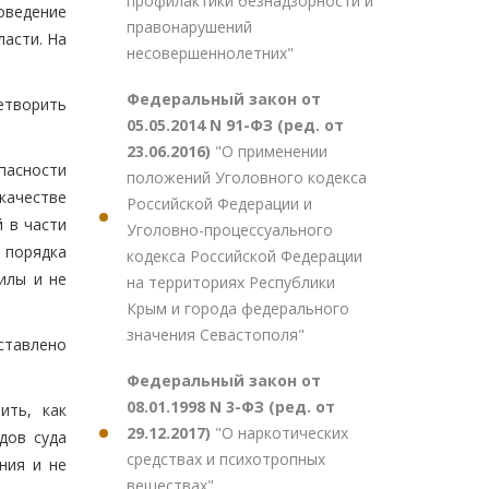
профилактики безнадзорности и
оведение
правонарушений
асти. На
несовершеннолетних"
Федеральный закон от
летворить
05.05.2014 N 91-ФЗ (ред. от
23.06.2016)
"О применении
пасности
положений Уголовного кодекса
качестве
Российской Федерации и
 в части
Уголовно-процессуального
 порядка
кодекса Российской Федерации
илы и не
на территориях Республики
Крым и города федерального
значения Севастополя"
оставлено
Федеральный закон от
08.01.1998 N 3-ФЗ (ред. от
ить, как
29.12.2017)
"О наркотических
дов суда
средствах и психотропных
ния и не
веществах"