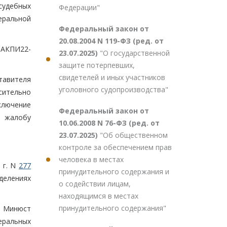
судебных
Федерации"
еральной
Федеральный закон от
20.08.2004 N 119-ФЗ (ред. от
 АКПИ22-
23.07.2025)
"О государственной
защите потерпевших,
свидетелей и иных участников
авителя
уголовного судопроизводства"
сительно
ключение
Федеральный закон от
ю жалобу
10.06.2008 N 76-ФЗ (ред. от
23.07.2025)
"Об общественном
контроле за обеспечением прав
человека в местах
 г. N
277
принудительного содержания и
делениях
о содействии лицам,
находящимся в местах
принудительного содержания"
- Минюст
деральных