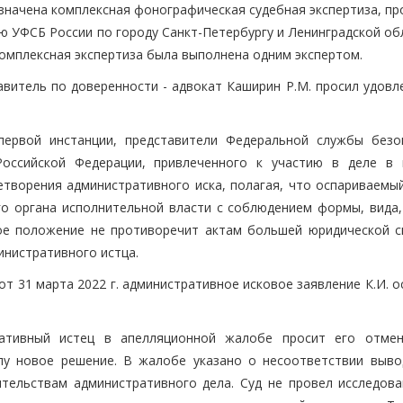
значена комплексная фонографическая судебная экспертиза, пр
 УФСБ России по городу Санкт-Петербургу и Ленинградской обл
омплексная экспертиза была выполнена одним экспертом.
тавитель по доверенности - адвокат Каширин Р.М. просил удов
первой инстанции, представители Федеральной службы безо
Российской Федерации, привлеченного к участию в деле в 
етворения административного иска, полагая, что оспариваемый
о органа исполнительной власти с соблюдением формы, вида,
мое положение не противоречит актам большей юридической с
инистративного истца.
т 31 марта 2022 г. административное исковое заявление К.И. 
ативный истец в апелляционной жалобе просит его отмен
лу новое решение. В жалобе указано о несоответствии выво
тельствам административного дела. Суд не провел исследова