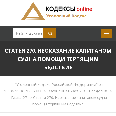
СТАТЬЯ 270. НЕОКАЗАНИЕ КАПИТАНОМ
СУДНА ПОМОЩИ ТЕРПЯЩИМ
БЕДСТВИЕ
"Уголовный кодекс Российской Федерации" от
13.06.1996 N 63-ФЗ
Особенная часть
Раздел IX
>
>
>
Глава 27
>
Статья 270. Неоказание капитаном судна
помощи терпящим бедствие