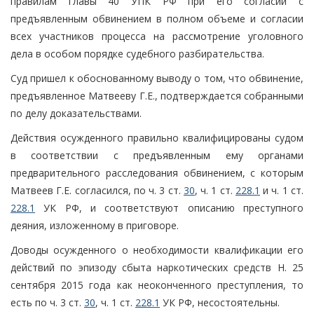
правилам главы 40 УПК РФ при его согласии с
предъявленным обвинением в полном объеме и согласии
всех участников процесса на рассмотрение уголовного
дела в особом порядке судебного разбирательства.
Суд пришел к обоснованному выводу о том, что обвинение,
предъявленное Матвееву Г.Е., подтверждается собранными
по делу доказательствами.
Действия осужденного правильно квалифицированы судом
в соответствии с предъявленным ему органами
предварительного расследования обвинением, с которым
Матвеев Г.Е. согласился, по ч. 3 ст.
30
, ч. 1 ст.
228.1
и ч. 1 ст.
228.1
УК РФ, и соответствуют описанию преступного
деяния, изложенному в приговоре.
Доводы осужденного о необходимости квалификации его
действий по эпизоду сбыта наркотических средств Н. 25
сентября 2015 года как неоконченного преступления, то
есть по ч. 3 ст.
30
, ч. 1 ст.
228.1
УК РФ, несостоятельны.