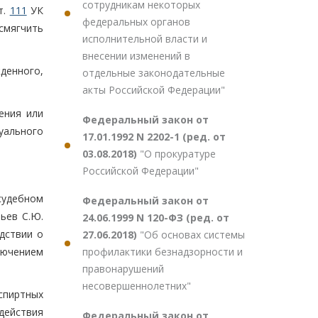
сотрудникам некоторых
т.
111
УК
федеральных органов
смягчить
исполнительной власти и
внесении изменений в
денного,
отдельные законодательные
акты Российской Федерации"
ения или
Федеральный закон от
уального
17.01.1992 N 2202-1 (ред. от
03.08.2018)
"О прокуратуре
Российской Федерации"
судебном
Федеральный закон от
ьев С.Ю.
24.06.1999 N 120-ФЗ (ред. от
дствии о
27.06.2018)
"Об основах системы
профилактики безнадзорности и
лючением
правонарушений
несовершеннолетних"
спиртных
 действия
Федеральный закон от