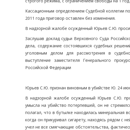
строгого режима, с ограничением свободы на 1 год.
Кассационным определением Судебной коллегии по
2011 года приговор оставлен без изменения.
В надзорной жалобе осужденный Юрьев С.Ю. проси
Заслушав доклад судьи Верховного Суда Российск
дела, содержание состоявшихся судебных решени
уголовным делом для рассмотрения в судебно
выступление заместителя Генерального прокур
Российской Федерации
Юрьев С.Ю. признан виновным в убийстве Ю. 24 ию
В надзорной жалобе осужденный Юрьев С.Ю. про
умысла на убийство потерпевшей, он не стремилс
полагал, что в бутылке находилась минеральная во
когда он прикуривал сигарету, находясь рядом с н
учел не все смягчающие обстоятельства, фактическ