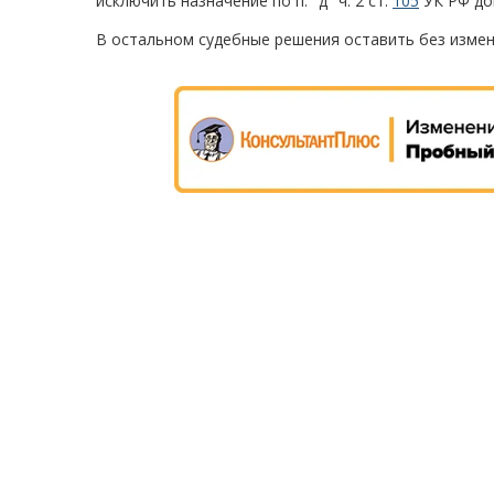
исключить назначение по п. "д" ч. 2 ст.
105
УК РФ доп
В остальном судебные решения оставить без измен