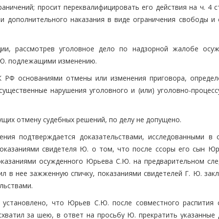
аничений; просит переквалифицировать его действия на ч. 4 с
ии дополнительного наказания в виде ограничения свободы и 
ции, рассмотрев уголовное дело по надзорной жалобе осуж
.Ю. подлежащими изменению.
ПК РФ основаниями отмены или изменения приговора, определ
существенные нарушения уголовного и (или) уголовно-процесс
ущих отмену судебных решений, по делу не допущено.
ения подтверждается доказательствами, исследованными в 
оказаниями свидетеля Ю. о том, что после ссоры его сын Юр
оказаниями осужденного Юрьева С.Ю. на предварительном сле
ил в нее зажженную спичку, показаниями свидетелей Г. Ю. зак
льствами.
 установлено, что Юрьев С.Ю. после совместного распития 
 схватил за шею, в ответ на просьбу Ю. прекратить указанные