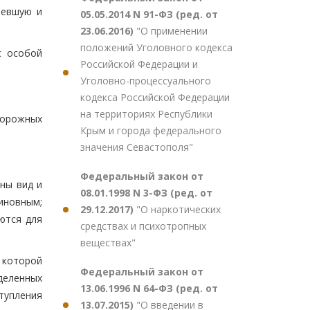
певшую и
05.05.2014 N 91-ФЗ (ред. от
23.06.2016)
"О применении
положений Уголовного кодекса
с особой
Российской Федерации и
Уголовно-процессуального
кодекса Российской Федерации
на территориях Республики
торожных
Крым и города федерального
значения Севастополя"
Федеральный закон от
аны вид и
08.01.1998 N 3-ФЗ (ред. от
иновным;
29.12.2017)
"О наркотических
ются для
средствах и психотропных
веществах"
которой
Федеральный закон от
деленных
13.06.1996 N 64-ФЗ (ред. от
ступления
13.07.2015)
"О введении в