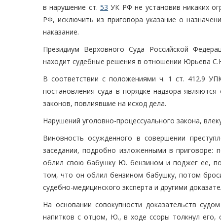
в нарушение ст.
53
УК РФ не установив никаких огр
РФ, исключить из приговора указание о назначен
наказание.
Президиум Верховного Суда Российской Федера
находит судебные решения в отношении Юрьева С
В соответствии с положениями ч. 1 ст. 412.9 У
постановления суда в порядке надзора являются 
законов, повлиявшие на исход дела.
Нарушений уголовно-процессуального закона, влек
Виновность осужденного в совершении преступл
заседании, подробно изложенными в приговоре: п
облил свою бабушку Ю. бензином и поджег ее, п
том, что он облил бензином бабушку, потом брос
судебно-медицинского эксперта и другими доказате
На основании совокупности доказательств судом
напитков с отцом, Ю., в ходе ссоры толкнул его,