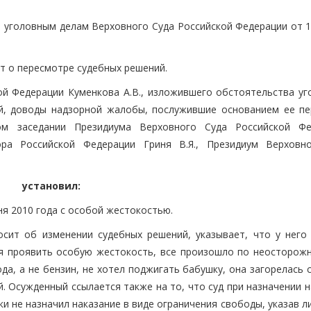
 уголовным делам Верховного Суда Российской Федерации от 1
т о пересмотре судебных решений.
ой Федерации Куменкова А.В., изложившего обстоятельства уг
й, доводы надзорной жалобы, послужившие основанием ее пе
м заседании Президиума Верховного Суда Российской Фе
ора Российской Федерации Гриня В.Я., Президиум Верховн
установил:
ня 2010 года с особой жестокостью.
сит об изменении судебных решений, указывает, что у него
я проявить особую жестокость, все произошло по неосторожн
да, а не бензин, не хотел поджигать бабушку, она загорелась 
ей. Осужденный ссылается также на то, что суд при назначении 
и не назначил наказание в виде ограничения свободы, указав л