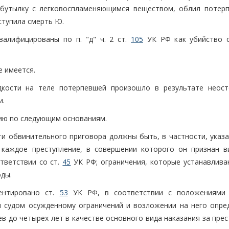
 бутылку с легковоспламеняющимся веществом, облил потер
ступила смерть Ю.
алифицированы по п. "д" ч. 2 ст.
105
УК РФ как убийство 
е имеется.
кости на теле потерпевшей произошло в результате неос
и.
ию по следующим основаниям.
сти обвинительного приговора должны быть, в частности, указ
 каждое преступление, в совершении которого он признан в
тветствии со ст.
45
УК РФ; ограничения, которые устанавлива
оды.
ентировано ст.
53
УК РФ, в соответствии с положениями 
и судом осужденному ограничений и возложении на него опре
ев до четырех лет в качестве основного вида наказания за пре