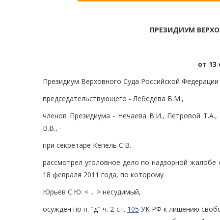
ПРЕЗИДИУМ ВЕРХО
от 13 
Президиум Верховного Суда Российской Федерации 
председательствующего - Лебедева В.М.,
членов Президиума - Нечаева В.И., Петровой Т.А.,
В.В., -
при секретаре Кепель С.В.
рассмотрел уголовное дело по надзорной жалобе 
18 февраля 2011 года, по которому
Юрьев С.Ю. < ... > несудимый,
осужден по п. "д" ч. 2 ст.
105
УК РФ к лишению свобо