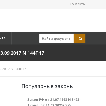
Контакты
кте
9.2017 N 144П17
9.2017 N 144П17
Популярные законы
Закон РФ от 21.07.1993 N 5473-
1 (ред. от 31.07.2025)
"Об