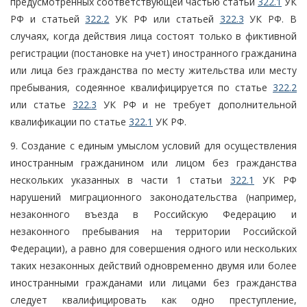
предусмотренных соответствующей частью статьи
322.1
УК
РФ и статьей
322.2
УК РФ или статьей
322.3
УК РФ. В
случаях, когда действия лица состоят только в фиктивной
регистрации (постановке на учет) иностранного гражданина
или лица без гражданства по месту жительства или месту
пребывания, содеянное квалифицируется по статье
322.2
или статье
322.3
УК РФ и не требует дополнительной
квалификации по статье
322.1
УК РФ.
9. Создание с единым умыслом условий для осуществления
иностранным гражданином или лицом без гражданства
нескольких указанных в части 1 статьи
322.1
УК РФ
нарушений миграционного законодательства (например,
незаконного въезда в Российскую Федерацию и
незаконного пребывания на территории Российской
Федерации), а равно для совершения одного или нескольких
таких незаконных действий одновременно двумя или более
иностранными гражданами или лицами без гражданства
следует квалифицировать как одно преступление,