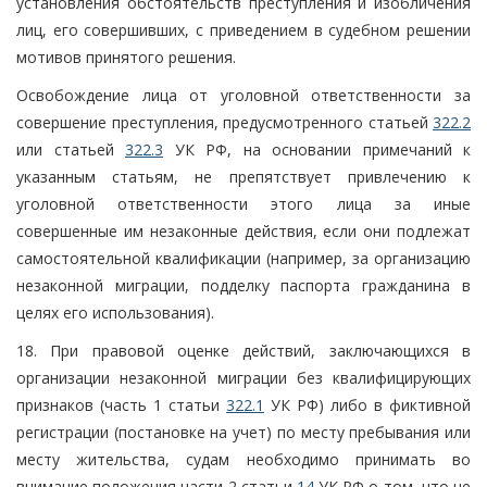
установления обстоятельств преступления и изобличения
лиц, его совершивших, с приведением в судебном решении
мотивов принятого решения.
Освобождение лица от уголовной ответственности за
совершение преступления, предусмотренного статьей
322.2
или статьей
322.3
УК РФ, на основании примечаний к
указанным статьям, не препятствует привлечению к
уголовной ответственности этого лица за иные
совершенные им незаконные действия, если они подлежат
самостоятельной квалификации (например, за организацию
незаконной миграции, подделку паспорта гражданина в
целях его использования).
18. При правовой оценке действий, заключающихся в
организации незаконной миграции без квалифицирующих
признаков (часть 1 статьи
322.1
УК РФ) либо в фиктивной
регистрации (постановке на учет) по месту пребывания или
месту жительства, судам необходимо принимать во
внимание положения части 2 статьи
14
УК РФ о том, что не