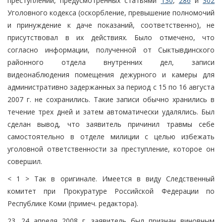
преступлений, предусмотренных статьями
130
,
286
и
302
Уголовного кодекса (оскорбление, превышение полномочий
и принуждение к даче показаний, соответственно), не
присутствовал в их действиях. Было отмечено, что
согласно информации, полученной от Сыктывдинского
районного отдела внутренних дел, записи
видеонаблюдения помещения дежурного и камеры для
административно задержанных за период с 15 по 16 августа
2007 г. не сохранились. Такие записи обычно хранились в
течение трех дней и затем автоматически удалялись. Был
сделан вывод, что заявитель причинил травмы себе
самостоятельно в отделе милиции с целью избежать
уголовной ответственности за преступление, которое он
совершил.
< 1 > Так в оригинале. Имеется в виду Следственный
комитет при Прокуратуре Российской Федерации по
Республике Коми (примеч. редактора).
23. 24 апреля 2008 г. заявитель был признан виновным