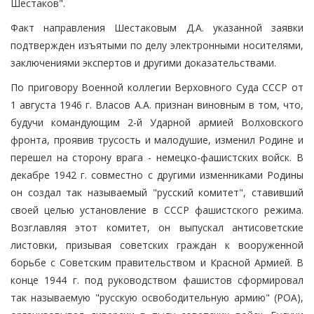
Шестаков".
Факт направления Шестаковым Д.А. указанной заявки
подтвержден изъятыми по делу электронными носителями,
заключениями экспертов и другими доказательствами.
По приговору Военной коллегии Верховного Суда СССР от
1 августа 1946 г. Власов А.А. признан виновным в том, что,
будучи командующим 2-й Ударной армией Волховского
фронта, проявив трусость и малодушие, изменил Родине и
перешел на сторону врага - немецко-фашистских войск. В
декабре 1942 г. совместно с другими изменниками Родины
он создал так называемый "русский комитет", ставивший
своей целью установление в СССР фашистского режима.
Возглавляя этот комитет, он выпускал антисоветские
листовки, призывая советских граждан к вооруженной
борьбе с Советским правительством и Красной Армией. В
конце 1944 г. под руководством фашистов сформировал
так называемую "русскую освободительную армию" (РОА),