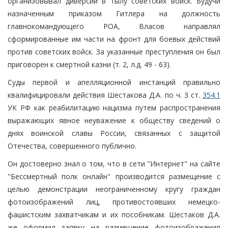
организовывал диверсии в тылу советских войск. Будучи
назначенным приказом Гитлера на должность
главнокомандующего РОА, Власов направлял
сформированные им части на фронт для боевых действий
против советских войск. За указанные преступления он был
приговорен к смертной казни (т. 2, л.д. 49 - 63).
Суды первой и апелляционной инстанций правильно
квалифицировали действия Шестакова Д.А. по ч. 3 ст.
354.1
УК РФ как реабилитацию нацизма путем распространения
выражающих явное неуважение к обществу сведений о
днях воинской славы России, связанных с защитой
Отечества, совершенного публично.
Он достоверно знал о том, что в сети "Интернет" на сайте
"Бессмертный полк онлайн" производится размещение с
целью демонстрации неограниченному кругу граждан
фотоизображений лиц, противостоявших немецко-
фашистским захватчикам и их пособникам. Шестаков Д.А.
же оформил заявку на размещение фотоизображения