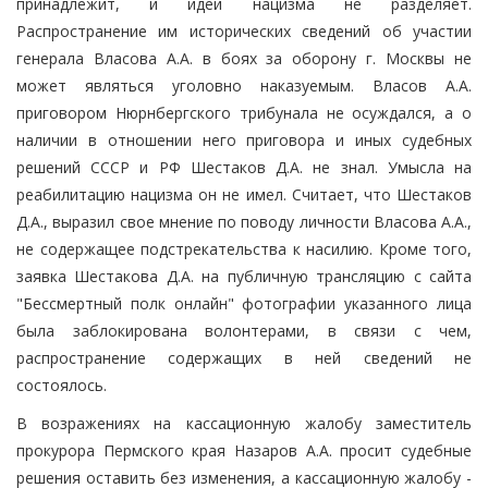
принадлежит, и идеи нацизма не разделяет.
Распространение им исторических сведений об участии
генерала Власова А.А. в боях за оборону г. Москвы не
может являться уголовно наказуемым. Власов А.А.
приговором Нюрнбергского трибунала не осуждался, а о
наличии в отношении него приговора и иных судебных
решений СССР и РФ Шестаков Д.А. не знал. Умысла на
реабилитацию нацизма он не имел. Считает, что Шестаков
Д.А., выразил свое мнение по поводу личности Власова А.А.,
не содержащее подстрекательства к насилию. Кроме того,
заявка Шестакова Д.А. на публичную трансляцию с сайта
"Бессмертный полк онлайн" фотографии указанного лица
была заблокирована волонтерами, в связи с чем,
распространение содержащих в ней сведений не
состоялось.
В возражениях на кассационную жалобу заместитель
прокурора Пермского края Назаров А.А. просит судебные
решения оставить без изменения, а кассационную жалобу -