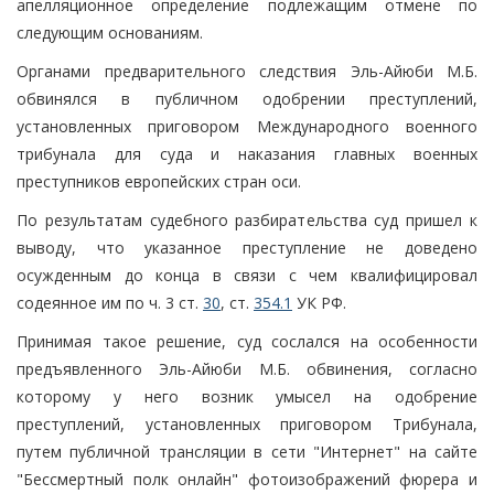
апелляционное определение подлежащим отмене по
следующим основаниям.
Органами предварительного следствия Эль-Айюби М.Б.
обвинялся в публичном одобрении преступлений,
установленных приговором Международного военного
трибунала для суда и наказания главных военных
преступников европейских стран оси.
По результатам судебного разбирательства суд пришел к
выводу, что указанное преступление не доведено
осужденным до конца в связи с чем квалифицировал
содеянное им по ч. 3 ст.
30
, ст.
354.1
УК РФ.
Принимая такое решение, суд сослался на особенности
предъявленного Эль-Айюби М.Б. обвинения, согласно
которому у него возник умысел на одобрение
преступлений, установленных приговором Трибунала,
путем публичной трансляции в сети "Интернет" на сайте
"Бессмертный полк онлайн" фотоизображений фюрера и