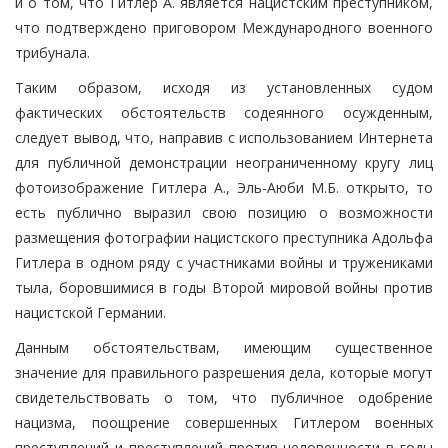
и о том, что Гитлер А. является нацистским преступником,
что подтверждено приговором Международного военного
трибунала.
Таким образом, исходя из установленных судом
фактических обстоятельств содеянного осужденным,
следует вывод, что, направив с использованием Интернета
для публичной демонстрации неограниченному кругу лиц
фотоизображение Гитлера А., Эль-Аюби М.Б. открыто, то
есть публично выразил свою позицию о возможности
размещения фотографии нацистского преступника Адольфа
Гитлера в одном ряду с участниками войны и тружениками
тыла, боровшимися в годы Второй мировой войны против
нацистской Германии.
Данным обстоятельствам, имеющим существенное
значение для правильного разрешения дела, которые могут
свидетельствовать о том, что публичное одобрение
нацизма, поощрение совершенных Гитлером военных
преступлений и преступлений против человечности в годы