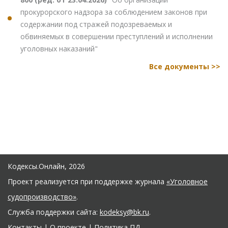
прокурорского надзора за соблюдением законов при
содержании под стражей подозреваемых и
обвиняемых в совершении преступлений и исполнении
уголовных наказаний"
Все документы >>
Кодексы.Онлайн, 2026
Проект реализуется при поддержке журнала
«Уголовное
судопроизводство»
.
Служба поддержки сайта:
kodeksy@bk.ru
.
Контакты
|
О проекте
|
Политика ПД