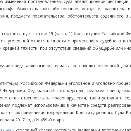
ез изменения постановлением суда апелляционной инстанции,
штрафа было отказано обоснованно, исходя из характера и
ния, предмета посягательства, обстоятельств содеянного и 
соответствует статье 19 (часть 1) Конституции Российской Фе
от уголовной ответственности с применением судебного штр
 средней тяжести, при отсутствии сведений об ущербе или ино
зучив представленные материалы, не находит оснований для 
онституции Российской Федерации уголовное и уголовно-процес
й Федерации. Федеральный законодатель, реализуя принадлеж
оне ответственность за правонарушения, так и устранять ее,
дения подлежат использованию в качестве средств реагирован
тказ от их применения (определения Конституционного Суда Ро
враля 2017 года N 459-О и др.).
323-ФЗ
Уголовный кодекс Российской Федерации дополнен стать