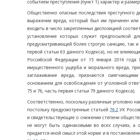
событием преступления (пункт 1) характер и размер
Общественно опасные последствия преступного де
выражении вреда, который был им причинен или 
входить в число закрепленных диспозицией соотве
установление которых служит предпосылкой дл
предусматривающей более строгую санкцию, так и 
первой статьи 63 данного Кодекса), но не влияющ
Российской Федерации от 15 января 2016 года
имущественного ущерба и морального вреда, прич
заглаживание вреда, признаются смягчающими
основанием для освобождения от уголовной ответс
75 и 76, часть первая статьи 79 данного Кодекса).
Соответственно, поскольку различные уголовно нак
постольку предусмотренные статьей
76.2
УК Россий
и свидетельствующие о снижении степени обществе
не могут быть одинаковыми во всех случаях, а 
придается иной смысл этой норме и в постановлен