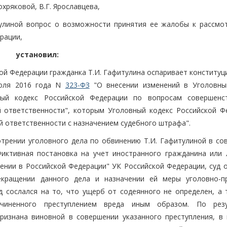
охряковой, В.Г. Ярославцева,
тулиной вопрос о возможности принятия ее жалобы к рассмо
рации,
установил:
кой Федерации гражданка Т.И. Гафитулина оспаривает конститу
июля 2016 года N
323-ФЗ
"О внесении изменений в Уголовны
ный кодекс Российской Федерации по вопросам совершенс
 ответственности", которым Уголовный кодекс Российской Ф
й ответственности с назначением судебного штрафа".
трении уголовного дела по обвинению Т.И. Гафитулиной в со
Фиктивная постановка на учет иностранного гражданина или 
нии в Российской Федерации" УК Российской Федерации, суд о
екращении данного дела и назначении ей меры уголовно-п
д сослался на то, что ущерб от содеянного не определен, а 
ричиненного преступлением вреда иным образом. По рез
ризнана виновной в совершении указанного преступления, в 