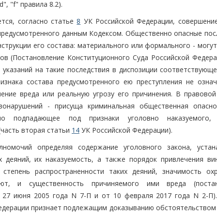
, "f" правила 8.2).
ется, согласно статье
8
УК Российской Федерации, совершение
 предусмотренного данным Кодексом. Общественно опасные пос
нструкции его состава: материального или формального - могу
ков (Постановление Конституционного Суда Российской Федера
е указаний на такие последствия в диспозиции соответствующе
изнака состава предусмотренного ею преступления не означ
ение вреда или реальную угрозу его причинения. В правовой
вонарушений - присуща криминальная общественная опасно
но подпадающее под признаки уголовно наказуемого,
(часть вторая статьи
14
УК Российской Федерации).
лномочий определяя содержание уголовного закона, устан
 деяний, их наказуемость, а также порядок привлечения ви
 степень распространенности таких деяний, значимость ох
ют, и существенность причиняемого ими вреда (постан
 27 июня 2005 года N 7-П и от 10 февраля 2017 года N 2-П)
Федерации признает подлежащим доказыванию обстоятельством 