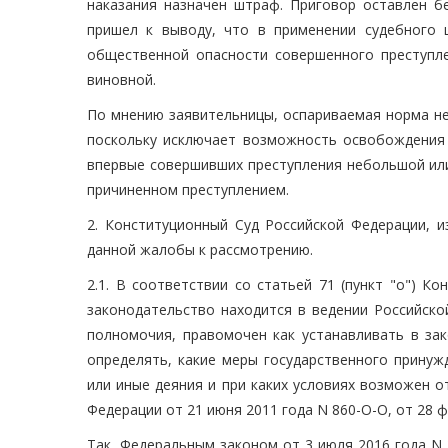
наказания назначен штраф. Приговор оставлен б
пришел к выводу, что в применении судебного 
общественной опасности совершенного преступле
виновной.
По мнению заявительницы, оспариваемая норма не 
поскольку исключает возможность освобождения 
впервые совершивших преступления небольшой или
причиненном преступлением.
2. Конституционный Суд Российской Федерации, и
данной жалобы к рассмотрению.
2.1. В соответствии со статьей 71 (пункт "о") К
законодательство находится в ведении Российско
полномочия, правомочен как устанавливать в зак
определять, какие меры государственного принуж
или иные деяния и при каких условиях возможен о
Федерации от 21 июня 2011 года N 860-О-О, от 28 фе
Так, Федеральным законом от 3 июля 2016 года N