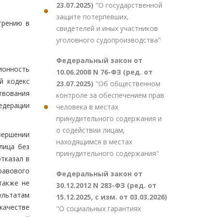
23.07.2025)
"О государственной
защите потерпевших,
трению в
свидетелей и иных участников
уголовного судопроизводства"
Федеральный закон от
ционность
10.06.2008 N 76-ФЗ (ред. от
й кодекс
23.07.2025)
"Об общественном
твования
контроле за обеспечением прав
едерации
человека в местах
принудительного содержания и
о содействии лицам,
вершении
находящимся в местах
лица без
принудительного содержания"
тказал в
равового
Федеральный закон от
также не
30.12.2012 N 283-ФЗ (ред. от
ультатам
15.12.2025, с изм. от 03.03.2026)
качестве
"О социальных гарантиях