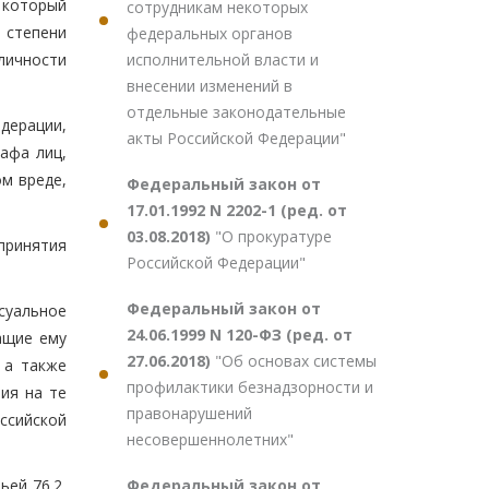
 который
сотрудникам некоторых
 степени
федеральных органов
исполнительной власти и
личности
внесении изменений в
отдельные законодательные
дерации,
акты Российской Федерации"
афа лиц,
м вреде,
Федеральный закон от
17.01.1992 N 2202-1 (ред. от
03.08.2018)
"О прокуратуре
принятия
Российской Федерации"
Федеральный закон от
суальное
24.06.1999 N 120-ФЗ (ред. от
ащие ему
27.06.2018)
"Об основах системы
 а также
профилактики безнадзорности и
ия на те
правонарушений
ссийской
несовершеннолетних"
Федеральный закон от
ей 76.2,