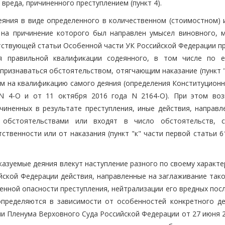
 вреда, причиненного преступлением (пункт 4).
яния в виде определенного в количественном (стоимостном) 
на причинение которого был направлен умысел виновного, м
тствующей статьи Особенной части УК Российской Федерации пр
я правильной квалификации содеянного, в том числе по е
признаваться обстоятельством, отягчающим наказание (пункт "
им на квалификацию самого деяния (определения Конституционн
 N 4-О и от 11 октября 2016 года N 2164-О). При этом во
иненных в результате преступления, иные действия, направл
 обстоятельствами или входят в число обстоятельств, 
твенности или от наказания (пункт "к" части первой статьи 6
азуемые деяния влекут наступление разного по своему характе
ской Федерации действия, направленные на заглаживание тако
нной опасности преступления, нейтрализации его вредных посл
определяются в зависимости от особенностей конкретного де
ии Пленума Верховного Суда Российской Федерации от 27 июня 