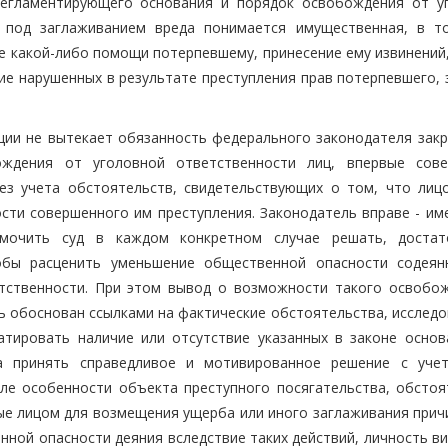
регламентирующего основания и порядок освобождения от у
го под заглаживанием вреда понимается имущественная, в т
е какой-либо помощи потерпевшему, принесение ему извинений,
ие нарушенных в результате преступления прав потерпевшего, 
ции не вытекает обязанность федерального законодателя закр
ождения от уголовной ответственности лиц, впервые сов
ез учета обстоятельств, свидетельствующих о том, что лиц
сти совершенного им преступления. Законодатель вправе - име
омочить суд в каждом конкретном случае решать, доста
обы расценить уменьшение общественной опасности содеян
тственности. При этом вывод о возможности такого освобож
ь обоснован ссылками на фактические обстоятельства, исследо
атировать наличие или отсутствие указанных в законе основ
а принять справедливое и мотивированное решение с уче
ле особенности объекта преступного посягательства, обстоя
тые лицом для возмещения ущерба или иного заглаживания прич
нной опасности деяния вследствие таких действий, личность в