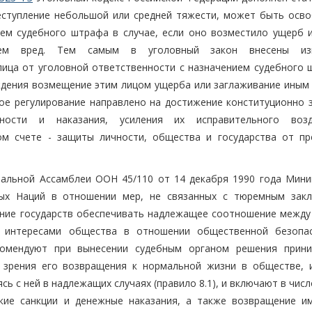
еступление небольшой или средней тяжести, может быть осв
ием судебного штрафа в случае, если оно возместило ущерб 
нием вред. Тем самым в уголовный закон внесены изм
ца от уголовной ответственности с назначением судебного 
ждения возмещение этим лицом ущерба или заглаживание иным
вое регулирование направлено на достижение конституционно 
ности и наказания, усиления их исправительного возд
ом счете - защиты личности, общества и государства от пр
ральной Ассамблеи ООН 45/110 от 14 декабря 1990 года Мин
ых Наций в отношении мер, не связанных с тюремным зак
ение государств обеспечивать надлежащее соотношение между
и интересами общества в отношении общественной безопа
рекомендуют при вынесении судебным органом решения прин
 зрения его возвращения к нормальной жизни в обществе, 
ь с ней в надлежащих случаях (правило 8.1), и включают в числ
кие санкции и денежные наказания, а также возвращение и