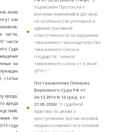
подписании Протокола о
или ином
внесении изменений в Договор
огут как
об особенностях уголовной и
изнаков,
административной
е части,
ответственности за нарушения
б" части
таможенного законодательства
ого Суда
таможенного союза и
змещение
государств - членов
таможенного союза от 5 июля
енные на
2010 г."
служащих
1, статьи
Постановление Пленума
Верховного Суда РФ от
ру вреда,
04.12.2014 N 16 (ред. от
го вреда
21.05.2026)
"О судебной
едствий,
практике по делам о
яния. Не
преступлениях против половой
неприкосновенности и половой
2013 года