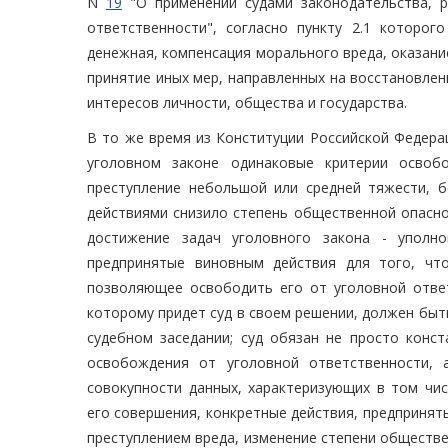
N
19
"О применении судами законодательства, 
ответственности", согласно пункту 2.1 которо
денежная, компенсация морального вреда, оказани
принятие иных мер, направленных на восстановлен
интересов личности, общества и государства.
В то же время из Конституции Российской Федера
уголовном законе одинаковые критерии освоб
преступление небольшой или средней тяжести, б
действиями снизило степень общественной опасно
достижение задач уголовного закона - уполн
предпринятые виновным действия для того, чт
позволяющее освободить его от уголовной отве
которому придет суд в своем решении, должен быт
судебном заседании; суд обязан не просто конст
освобождения от уголовной ответственности, 
совокупности данных, характеризующих в том чис
его совершения, конкретные действия, предприня
преступлением вреда, изменение степени обществе