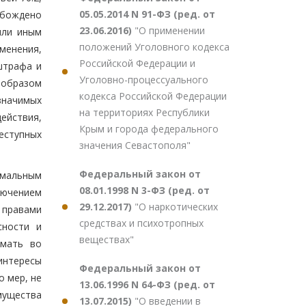
05.05.2014 N 91-ФЗ (ред. от
обождено
23.06.2016)
"О применении
или иным
положений Уголовного кодекса
енения,
Российской Федерации и
штрафа и
Уголовно-процессуального
 образом
кодекса Российской Федерации
значимых
на территориях Республики
ействия,
Крым и города федерального
еступных
значения Севастополя"
Федеральный закон от
имальным
08.01.1998 N 3-ФЗ (ред. от
лючением
29.12.2017)
"О наркотических
 правами
средствах и психотропных
сности и
веществах"
имать во
интересы
Федеральный закон от
о мер, не
13.06.1996 N 64-ФЗ (ред. от
мущества
13.07.2015)
"О введении в