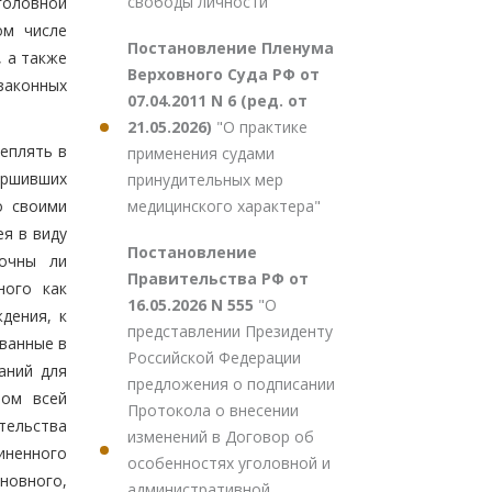
свободы личности"
головной
ом числе
Постановление Пленума
 а также
Верховного Суда РФ от
законных
07.04.2011 N 6 (ред. от
21.05.2026)
"О практике
еплять в
применения судами
ершивших
принудительных мер
медицинского характера"
о своими
я в виду
Постановление
точны ли
Правительства РФ от
ного как
16.05.2026 N 555
"О
дения, к
представлении Президенту
ванные в
Российской Федерации
аний для
предложения о подписании
том всей
Протокола о внесении
тельства
изменений в Договор об
иненного
особенностях уголовной и
иновного,
административной