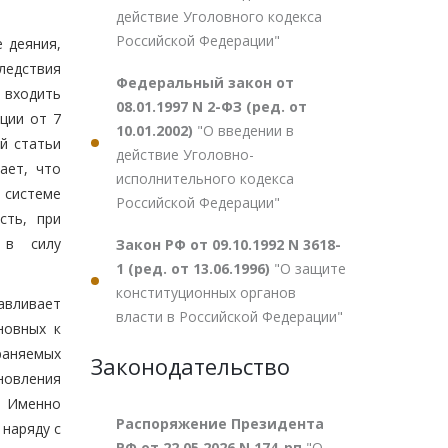
действие Уголовного кодекса
Российской Федерации"
 деяния,
ледствия
Федеральный закон от
т входить
08.01.1997 N 2-ФЗ (ред. от
ции от 7
10.01.2002)
"О введении в
й статьи
действие Уголовно-
ает, что
исполнительного кодекса
 системе
Российской Федерации"
сть, при
 в силу
Закон РФ от 09.10.1992 N 3618-
1 (ред. от 13.06.1996)
"О защите
конституционных органов
авливает
власти в Российской Федерации"
новных к
раняемых
Законодательство
овления
. Именно
Распоряжение Президента
наряду с
РФ от 22.05.2026 N 174-рп
"О