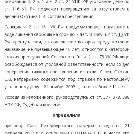
основании п. 2 ч. 1 и ч. 2 ст. 24 УПК РФ уголовное дело по
ст.
116
УК РФ подлежит прекращению за отсутствием в
деянии Охотина С.В. состава преступления.
Санкция ч. 2 ст.
161
УК РФ предусматривает наказание в
виде лишения свободы на срок до 7 лет. В силу ч. 4 ст.
15
УК
РФ преступления, за совершение которых предусмотрено
наказание, не превышающее 10 лет, относятся к категории
тяжких преступлений. Согласно п. "в" ч. 1 ст.
78
УК РФ лицо
освобождается от уголовной ответственности, если со дня
совершения тяжкого преступления истекли 10 лет. Охотин
С.В. непрерывно содержится под стражей по настоящему
уголовному делу с 24 ноября 2005 г., то есть более 11 лет.
Исходя из изложенного, руководствуясь ст. ст. 377, 378, 388
УПК РФ, Судебная коллегия
определила:
приговор Санкт-Петербургского городского суда от 21
февраля 2007 г. в отношении ОХОТИНА С.В. в части его