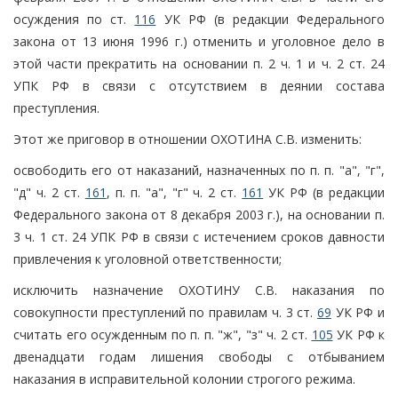
осуждения по ст.
116
УК РФ (в редакции Федерального
закона от 13 июня 1996 г.) отменить и уголовное дело в
этой части прекратить на основании п. 2 ч. 1 и ч. 2 ст. 24
УПК РФ в связи с отсутствием в деянии состава
преступления.
Этот же приговор в отношении ОХОТИНА С.В. изменить:
освободить его от наказаний, назначенных по п. п. "а", "г",
"д" ч. 2 ст.
161
, п. п. "а", "г" ч. 2 ст.
161
УК РФ (в редакции
Федерального закона от 8 декабря 2003 г.), на основании п.
3 ч. 1 ст. 24 УПК РФ в связи с истечением сроков давности
привлечения к уголовной ответственности;
исключить назначение ОХОТИНУ С.В. наказания по
совокупности преступлений по правилам ч. 3 ст.
69
УК РФ и
считать его осужденным по п. п. "ж", "з" ч. 2 ст.
105
УК РФ к
двенадцати годам лишения свободы с отбыванием
наказания в исправительной колонии строгого режима.