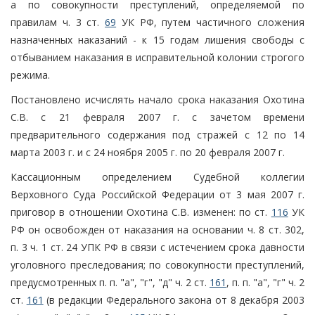
а по совокупности преступлений, определяемой по
правилам ч. 3 ст.
69
УК РФ, путем частичного сложения
назначенных наказаний - к 15 годам лишения свободы с
отбыванием наказания в исправительной колонии строгого
режима.
Постановлено исчислять начало срока наказания Охотина
С.В. с 21 февраля 2007 г. с зачетом времени
предварительного содержания под стражей с 12 по 14
марта 2003 г. и с 24 ноября 2005 г. по 20 февраля 2007 г.
Кассационным определением Судебной коллегии
Верховного Суда Российской Федерации от 3 мая 2007 г.
приговор в отношении Охотина С.В. изменен: по ст.
116
УК
РФ он освобожден от наказания на основании ч. 8 ст. 302,
п. 3 ч. 1 ст. 24 УПК РФ в связи с истечением срока давности
уголовного преследования; по совокупности преступлений,
предусмотренных п. п. "а", "г", "д" ч. 2 ст.
161
, п. п. "а", "г" ч. 2
ст.
161
(в редакции Федерального закона от 8 декабря 2003