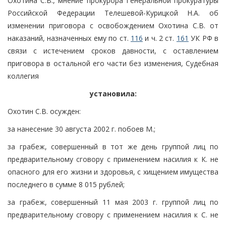
Охотина С.В., мнение прокурора Генеральной прокуратуры
Российской Федерации Телешевой-Курицкой Н.А. об
изменении приговора с освобождением Охотина С.В. от
наказаний, назначенных ему по ст.
116
и ч. 2 ст.
161
УК РФ в
связи с истечением сроков давности, с оставлением
приговора в остальной его части без изменения, Судебная
коллегия
установила:
Охотин С.В. осужден:
за нанесение 30 августа 2002 г. побоев М.;
за грабеж, совершенный в тот же день группой лиц по
предварительному сговору с применением насилия к К. не
опасного для его жизни и здоровья, с хищением имущества
последнего в сумме 8 015 рублей;
за грабеж, совершенный 11 мая 2003 г. группой лиц по
предварительному сговору с применением насилия к С. не