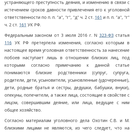
устраняющего преступность деяния, и изменению в связи с
истечением сроков давности привлечения его к уголовной
ответственности по п. п. "а", "г", "д" ч. 2 ст.
161
и п. п. "а", "г"
ч. 2 ст.
161
УК РФ.
Федеральным законом от 3 июля 2016 г. N
323-ФЗ
статья
116
УК РФ претерпела изменения, согласно которым в
настоящее время уголовная ответственность за нанесение
побоев наступает лишь в отношении близких лиц, под
которыми согласно примечанию к данной статье
понимаются близкие родственники (супруг, супруга,
родители, дети, усыновители, усыновленные (удочеренные),
дети, родные братья и сестры, дедушки, бабушки, внуки),
опекуны, попечители, а также лица, состоящие в свойстве с
лицом, совершившим деяние, или лица, ведущие с ним
общее хозяйство.
Согласно материалам уголовного дела Охотин С.В. и М.
близкими лицами не являются, из чего следует, что на