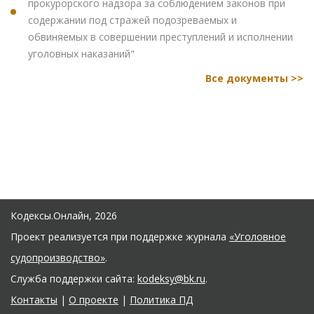
прокурорского надзора за соблюдением законов при
содержании под стражей подозреваемых и
обвиняемых в совершении преступлений и исполнении
уголовных наказаний"
Все документы >>
Кодексы.Онлайн, 2026
Проект реализуется при поддержке журнала
«Уголовное
судопроизводство»
.
Служба поддержки сайта:
kodeksy@bk.ru
.
Контакты
|
О проекте
|
Политика ПД