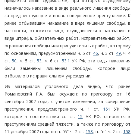
придается лишь судимостям, при которых осужденному
назначалось наказание в виде реального лишения свободы
за предшествующее и вновь совершенное преступление. К
ранее отбывавшим наказание в виде лишения свободы, в
частности, относится лицо, осуждавшееся к наказанию в
виде штрафа, обязательных работ, исправительных работ,
ограничения свободы или принудительных работ, которому
по основаниям, предусмотренным ч. 5 ст.
46
, ч. 3 ст.
49
, ч. 4
ст.
50
, ч. 5 ст.
53
, ч. 6 ст.
53.1
УК РФ, эти виды наказания
были заменены лишением свободы, которое лицо
отбывало в исправительном учреждении.
Из материалов уголовного дела видно, что ранее
Романовский Р.А. был осужден: по приговору от 16
сентября 2002 года, с учетом изменений, за совершение
преступления, предусмотренного ч. 1 ст.
161
УК РФ,
которое в соответствии со ст.
15
УК РФ, относится к
преступлениям средней тяжести, а также по приговору от
11 декабря 2007 года по п. "б" ч. 2 ст.
158
, п. "в" ч. 2 ст.
158