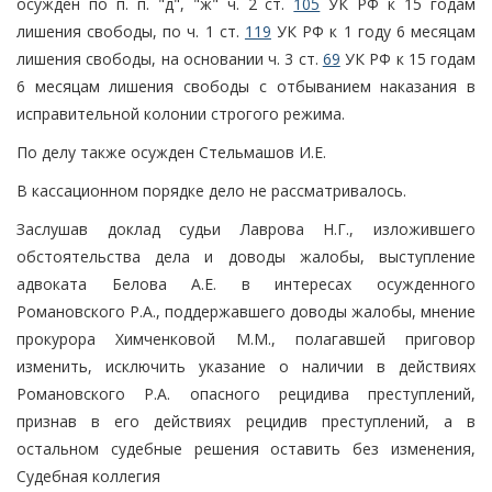
осужден по п. п. "д", "ж" ч. 2 ст.
105
УК РФ к 15 годам
лишения свободы, по ч. 1 ст.
119
УК РФ к 1 году 6 месяцам
лишения свободы, на основании ч. 3 ст.
69
УК РФ к 15 годам
6 месяцам лишения свободы с отбыванием наказания в
исправительной колонии строгого режима.
По делу также осужден Стельмашов И.Е.
В кассационном порядке дело не рассматривалось.
Заслушав доклад судьи Лаврова Н.Г., изложившего
обстоятельства дела и доводы жалобы, выступление
адвоката Белова А.Е. в интересах осужденного
Романовского Р.А., поддержавшего доводы жалобы, мнение
прокурора Химченковой М.М., полагавшей приговор
изменить, исключить указание о наличии в действиях
Романовского Р.А. опасного рецидива преступлений,
признав в его действиях рецидив преступлений, а в
остальном судебные решения оставить без изменения,
Судебная коллегия