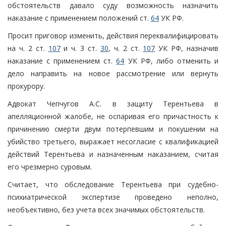
обстоятельств давало суду возможность назначить
наказание с применением положений ст.
64
УК РФ.
Просит приговор изменить, действия переквалифицировать
на ч. 2 ст.
107
и ч. 3 ст.
30
, ч. 2 ст.
107
УК РФ, назначив
наказание с применением ст.
64
УК РФ, либо отменить и
дело направить на новое рассмотрение или вернуть
прокурору.
Адвокат Чепчугов А.С. в защиту Терентьева в
апелляционной жалобе, не оспаривая его причастность к
причинению смерти двум потерпевшим и покушении на
убийство третьего, выражает несогласие с квалификацией
действий Терентьева и назначенным наказанием, считая
его чрезмерно суровым.
Считает, что обследование Терентьева при судебно-
психиатрической экспертизе проведено неполно,
необъективно, без учета всех значимых обстоятельств.