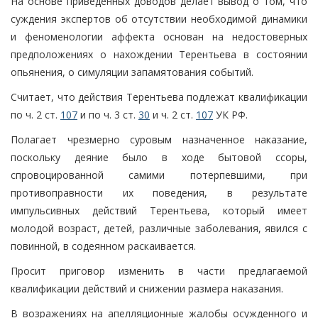
На основе приведенных доводов делает вывод о том, что
суждения экспертов об отсутствии необходимой динамики
и феноменологии аффекта основан на недостоверных
предположениях о нахождении Терентьева в состоянии
опьянения, о симуляции запамятования событий.
Считает, что действия Терентьева подлежат квалификации
по ч. 2 ст.
107
и по ч. 3 ст.
30
и ч. 2 ст.
107
УК РФ.
Полагает чрезмерно суровым назначенное наказание,
поскольку деяние было в ходе бытовой ссоры,
спровоцированной самими потерпевшими, при
противоправности их поведения, в результате
импульсивных действий Терентьева, который имеет
молодой возраст, детей, различные заболевания, явился с
повинной, в содеянном раскаивается.
Просит приговор изменить в части предлагаемой
квалификации действий и снижении размера наказания.
В возражениях на апелляционные жалобы осужденного и