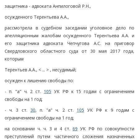
защитника - адвоката Анпилоговой Р.Н.,
осужденного Терентьева А.А.,
рассмотрела в судебном заседании уголовное дело по
апелляционным жалобам осужденного Терентьева А.А. и
его защитника адвоката Чепчугова А.С. на приговор
Свердловского областного суда от 30 мая 2017 года,
которым
Терентьев А.А., < ... > , несудимый;
осужден к лишению свободы по:
- п. "а" ч. 2 ст.
105
УК РФ к 15 годам с ограничением
свободы на 1 год;
- ч. 3 ст.
30
, п. "а" ч. 2 ст.
105
УК РФ к 9 годам с
ограничением свободы на 1 год;
на основании ч. ч. 3 и 4 ст.
69
УК РФ по совокупности
преступлений путем частичного сложения назначенных