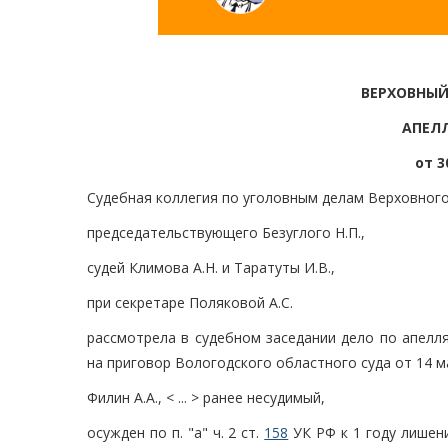
ВЕРХОВНЫЙ
АПЕЛ
от 3
Судебная коллегия по уголовным делам Верховного
председательствующего Безуглого Н.П.,
судей Климова А.Н. и Таратуты И.В.,
при секретаре Поляковой А.С.
рассмотрела в судебном заседании дело по апелл
на приговор Вологодского областного суда от 14 м
Филин А.А., < ... > ранее несудимый,
осужден по п. "а" ч. 2 ст.
158
УК РФ к 1 году лишени