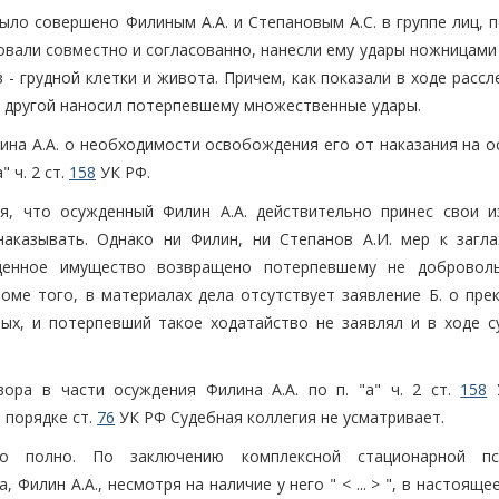
ыло совершено Филиным А.А. и Степановым А.С. в группе лиц, 
вали совместно и согласованно, нанесли ему удары ножницами
- грудной клетки и живота. Причем, как показали в ходе расс
как другой наносил потерпевшему множественные удары.
ина А.А. о необходимости освобождения его от наказания на о
 ч. 2 ст.
158
УК РФ.
я, что осужденный Филин А.А. действительно принес свои и
наказывать. Однако ни Филин, ни Степанов А.И. мер к загл
щенное имущество возвращено потерпевшему не добровол
роме того, в материалах дела отсутствует заявление Б. о пре
ых, и потерпевший такое ходатайство не заявлял и в ходе с
ора в части осуждения Филина А.А. по п. "а" ч. 2 ст.
158
У
 порядке ст.
76
УК РФ Судебная коллегия не усматривает.
но полно. По заключению комплексной стационарной пс
 Филин А.А., несмотря на наличие у него " < ... > ", в настояще