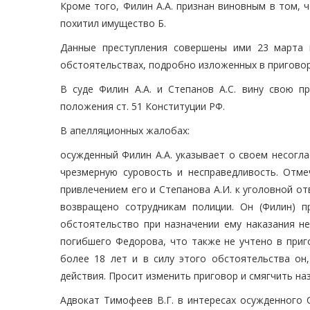
Кроме того, Филин А.А. признан виновным в том, 
похитил имущество Б.
Данные преступления совершены ими 23 марта и 2
обстоятельствах, подробно изложенных в приговор
В суде Филин А.А. и Степанов А.С. вину свою п
положения ст. 51 Конституции РФ.
В апелляционных жалобах:
осужденный Филин А.А. указывает о своем несогла
чрезмерную суровость и несправедливость. Отмеч
привлечением его и Степанова А.И. к уголовной о
возвращено сотрудникам полиции. Он (Филин) п
обстоятельство при назначении ему наказания не
погибшего Федорова, что также не учтено в приг
более 18 лет и в силу этого обстоятельства он,
действия. Просит изменить приговор и смягчить на
Адвокат Тимофеев В.Г. в интересах осужденного 