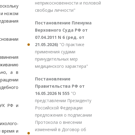
неприкосновенности и половой
поскольку
свободы личности"
 и ножом
ледования
Постановление Пленума
Верховного Суда РФ от
07.04.2011 N 6 (ред. от
сновании
21.05.2026)
"О практике
применения судами
звинения
принудительных мер
аживанию
медицинского характера"
ьно, а в
Постановление
кращении
Правительства РФ от
удебного
16.05.2026 N 555
"О
представлении Президенту
К РФ и
Российской Федерации
предложения о подписании
Протокола о внесении
ихолого-
изменений в Договор об
е время и