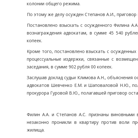
колонии общего режима.
По этому же делу осужден Степанов А.И., приговор
Постановлено взыскать с осужденного Филина А.А.
вознаграждения адвокатам, в сумме 45 540 рублей
копеек.
Кроме того, постановлено взыскать с осужденных Ф
процессуальные издержки, связанные с возмещен
заседания, в сумме 902 рубля 00 копеек.
Заслушав доклад судьи Климова А.Н., объяснения о
адвокатов Шевченко Е.М. и Шаповаловой Н.Ю., по
прокурора Гуровой В.Ю., полагавшей приговор оста
Филин А.А. и Степанов А.С. признаны виновными 
незаконно проникли в квартиру против воли п
жилища.