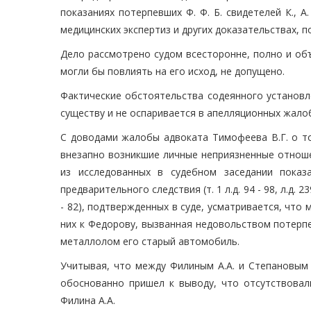
показаниях потерпевших Ф. Ф. Б. свидетелей К., А
медицинских экспертиз и других доказательствах, 
Дело рассмотрено судом всесторонне, полно и об
могли бы повлиять на его исход, не допущено.
Фактические обстоятельства содеянного установл
существу и не оспаривается в апелляционных жало
С доводами жалобы адвоката Тимофеева В.Г. о то
внезапно возникшие личные неприязненные отношени
из исследованных в судебном заседании показ
предварительного следствия (т. 1 л.д. 94 - 98, л.д. 239 - 2
- 82), подтвержденных в суде, усматривается, что
них к Федорову, вызванная недовольством потерпе
металлолом его старый автомобиль.
Учитывая, что между Филиным А.А. и Степановым 
обоснованно пришел к выводу, что отсутствовали
Филина А.А.