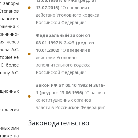
13.06.1996 N 64-ФЗ (ред. от
л запоры
13.07.2015)
"О введении в
Степанов
действие Уголовного кодекса
 наносил.
Российской Федерации"
ошения к
причинно-
Федеральный закон от
ия через
08.01.1997 N 2-ФЗ (ред. от
ова А.С.
10.01.2002)
"О введении в
оторые не
действие Уголовно-
исполнительного кодекса
.С. более
Российской Федерации"
нову А.С.
Закон РФ от 09.10.1992 N 3618-
яционных
1 (ред. от 13.06.1996)
"О защите
конституционных органов
власти в Российской Федерации"
коллегия
Законодательство
анных ими
также на