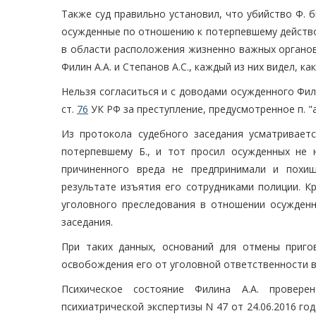
Также суд правильно установил, что убийство Ф. б
осужденные по отношению к потерпевшему действо
в области расположения жизненно важных органов 
Филин А.А. и Степанов А.С., каждый из них видел, 
Нельзя согласиться и с доводами осужденного Фил
ст.
76
УК РФ за преступление, предусмотренное п. "а"
Из протокола судебного заседания усматриваетс
потерпевшему Б., и тот просил осужденных не 
причиненного вреда не предпринимали и похи
результате изъятия его сотрудниками полиции. К
уголовного преследования в отношении осужденн
заседания.
При таких данных, оснований для отмены пригов
освобождения его от уголовной ответственности в
Психическое состояние Филина А.А. провере
психиатрической экспертизы N 47 от 24.06.2016 года,