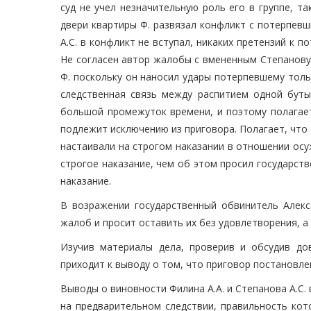
суд не учел незначительную роль его в группе, т
двери квартиры Ф. развязал конфликт с потерпевш
А.С. в конфликт не вступал, никаких претензий к 
Не согласен автор жалобы с вмененным Степанову
Ф. поскольку он наносил удары потерпевшему толь
следственная связь между распитием одной буты
большой промежуток времени, и поэтому полагает
подлежит исключению из приговора. Полагает, что
настаивали на строгом наказании в отношении осу
строгое наказание, чем об этом просил государств
наказание.
В возражении государственный обвинитель Алекс
жалоб и просит оставить их без удовлетворения, а 
Изучив материалы дела, проверив и обсудив до
приходит к выводу о том, что приговор постановле
Выводы о виновности Филина А.А. и Степанова А.С.
на предварительном следствии, правильность кот