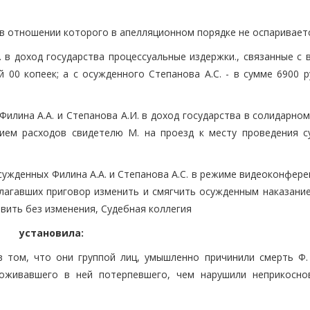
 в отношении которого в апелляционном порядке не оспаривает
 в доход государства процессуальные издержки., связанные с 
 00 копеек; а с осужденного Степанова А.С. - в сумме 6900 р
илина А.А. и Степанова А.И. в доход государства в солидарно
ием расходов свидетелю М. на проезд к месту проведения с
сужденных Филина А.А. и Степанова А.С. в режиме видеоконфере
лагавших приговор изменить и смягчить осужденным наказание
вить без изменения, Судебная коллегия
установила:
в том, что они группой лиц, умышленно причинили смерть Ф.
роживавшего в ней потерпевшего, чем нарушили неприкосно