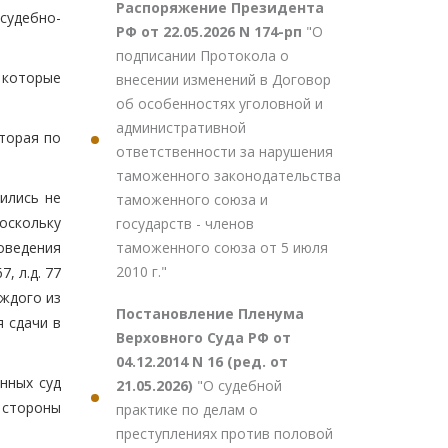
Распоряжение Президента
 судебно-
РФ от 22.05.2026 N 174-рп
"О
подписании Протокола о
 которые
внесении изменений в Договор
об особенностях уголовной и
административной
торая по
ответственности за нарушения
таможенного законодательства
ились не
таможенного союза и
поскольку
государств - членов
таможенного союза от 5 июля
оведения
2010 г."
67, л.д. 77
аждого из
Постановление Пленума
я сдачи в
Верховного Суда РФ от
04.12.2014 N 16 (ред. от
нных суд
21.05.2026)
"О судебной
 стороны
практике по делам о
преступлениях против половой