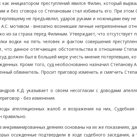
ак как инициатором преступлений явился Филин, который вырва
им и без сговора со Степановым стал избивать его. При этом 
потерпевшему не предъявлял, ударов руками и ножницами ему не
 А.С. мотивом - внезапно возникшие личные неприязненные отн
ко из-за страха перед Филиным. Утверждает, что отсутствует 
лки водки на пять человек и фактом совершения преступлен
, что данное отягчающее обстоятельства в отношении Степан
 суд должен был в большей мере учесть мнение потерпевших, к
жденных. Кроме того, суд необоснованно назначил Степанову А
енный обвинитель. Просит приговор изменить и смягчить Степа
андров К.Д. указывает о своем несогласии с доводами апелл
приговор - без изменения.
воды апелляционных жалоб и возражения на них, Судебная 
н правильно.
 в инкриминированных деяниях основаны на их же показаниях, д
орых осужденные подтвердили в ходе судебного заседания, а 