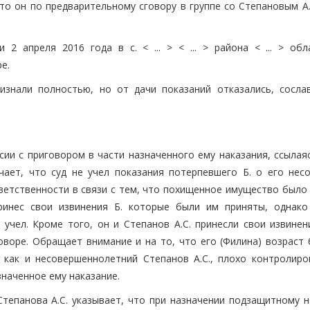
что он по предварительному сговору в группе со Степановым А
 апреля 2016 года в с. < ... > < ... > района < ... > обл
е.
ризнали полностью, но от дачи показаний отказались, сосла
сии с приговором в части назначенного ему наказания, ссылая
ает, что суд не учел показания потерпевшего Б. о его несо
тветственности в связи с тем, что похищенное имущество было
ринес свои извинения Б. которые были им приняты, однако
 учел. Кроме того, он и Степанов А.С. принесли свои извинен
оворе. Обращает внимание и на то, что его (Филина) возраст 
 как и несовершеннолетний Степанов А.С., плохо контролиро
значенное ему наказание.
Степанова А.С. указывает, что при назначении подзащитному н