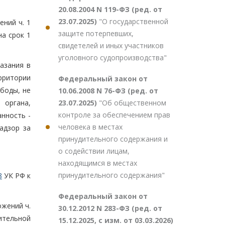
20.08.2004 N 119-ФЗ (ред. от
23.07.2025)
"О государственной
ний ч. 1
защите потерпевших,
а срок 1
свидетелей и иных участников
уголовного судопроизводства"
азания в
рритории
Федеральный закон от
боды, не
10.06.2008 N 76-ФЗ (ред. от
23.07.2025)
"Об общественном
органа,
контроле за обеспечением прав
нность -
человека в местах
адзор за
принудительного содержания и
о содействии лицам,
находящимся в местах
принудительного содержания"
8
УК РФ к
Федеральный закон от
ожений ч.
30.12.2012 N 283-ФЗ (ред. от
ительной
15.12.2025, с изм. от 03.03.2026)