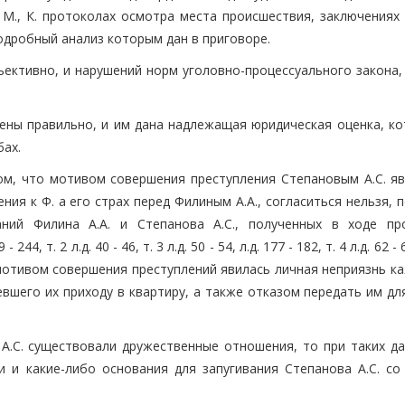
. М., К. протоколах осмотра места происшествия, заключениях
подробный анализ которым дан в приговоре.
ъективно, и нарушений норм уголовно-процессуального закона,
ены правильно, и им дана надлежащая юридическая оценка, ко
бах.
м, что мотивом совершения преступления Степановым А.С. яв
я к Ф. а его страх перед Филиным А.А., согласиться нельзя, 
аний Филина А.А. и Степанова А.С., полученных в ходе пр
44, т. 2 л.д. 40 - 46, т. 3 л.д. 50 - 54, л.д. 177 - 182, т. 4 л.д. 62 - 
 мотивом совершения преступлений явилась личная неприязнь к
вшего их приходу в квартиру, а также отказом передать им дл
А.С. существовали дружественные отношения, то при таких да
 и какие-либо основания для запугивания Степанова А.С. со