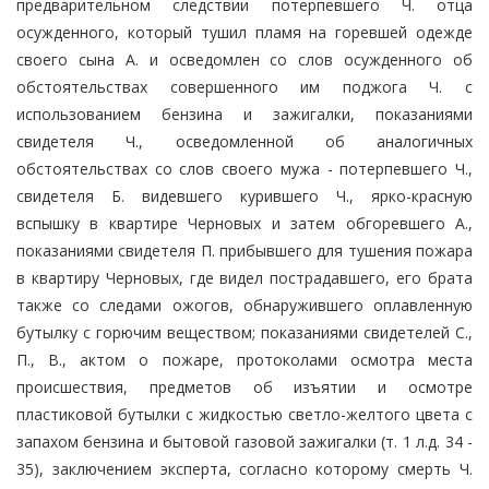
предварительном следствии потерпевшего Ч. отца
осужденного, который тушил пламя на горевшей одежде
своего сына А. и осведомлен со слов осужденного об
обстоятельствах совершенного им поджога Ч. с
использованием бензина и зажигалки, показаниями
свидетеля Ч., осведомленной об аналогичных
обстоятельствах со слов своего мужа - потерпевшего Ч.,
свидетеля Б. видевшего курившего Ч., ярко-красную
вспышку в квартире Черновых и затем обгоревшего А.,
показаниями свидетеля П. прибывшего для тушения пожара
в квартиру Черновых, где видел пострадавшего, его брата
также со следами ожогов, обнаружившего оплавленную
бутылку с горючим веществом; показаниями свидетелей С.,
П., В., актом о пожаре, протоколами осмотра места
происшествия, предметов об изъятии и осмотре
пластиковой бутылки с жидкостью светло-желтого цвета с
запахом бензина и бытовой газовой зажигалки (т. 1 л.д. 34 -
35), заключением эксперта, согласно которому смерть Ч.