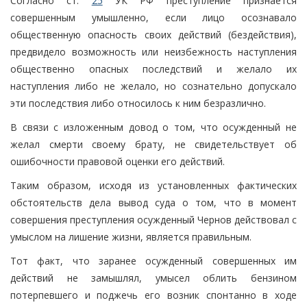
Согласно ст.
25
УК РФ преступление признается
совершенным умышленно, если лицо осознавало
общественную опасность своих действий (бездействия),
предвидело возможность или неизбежность наступления
общественно опасных последствий и желало их
наступления либо не желало, но сознательно допускало
эти последствия либо относилось к ним безразлично.
В связи с изложенным довод о том, что осужденный не
желал смерти своему брату, не свидетельствует об
ошибочности правовой оценки его действий.
Таким образом, исходя из установленных фактических
обстоятельств дела вывод суда о том, что в момент
совершения преступления осужденный Чернов действовал с
умыслом на лишение жизни, является правильным.
Тот факт, что заранее осужденный совершенных им
действий не замышлял, умысел облить бензином
потерпевшего и поджечь его возник спонтанно в ходе