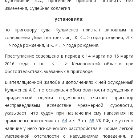
Курочкиной Л.А., просившей приговор оставить без
изменения, Судебная коллегия
установила:
по приговору суда Кульменев признан виновным в
совершении убийства трех лиц - К. < ... > года рождения, И. <
... > года рождения, и К. < ... > года рождения.
Преступление совершено в период с 14 марта по 16 марта
2016 года в пгт. < ... > Кемеровской области при
обстоятельствах, указанных в приговоре.
В апелляционной жалобе и дополнениях к ней осужденный
Кульменев А.С., не оспаривая обоснованности осуждения и
юридической оценки содеянного, считает приговор
несправедливым вследствие чрезмерной суровости,
указывает, что судом при назначении ему наказания не
применены положения ст.
64
и ч. 3 ст.
68
УК РФ, не учтено
наличие у него психического расстройства в форме легкой
умственной отсталости с нарушениями поведения, и