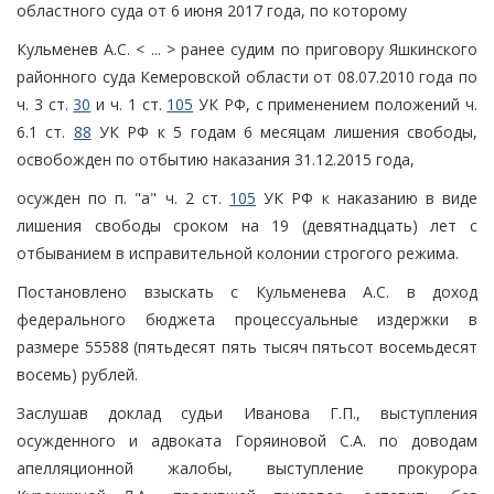
областного суда от 6 июня 2017 года, по которому
Кульменев А.С. < ... > ранее судим по приговору Яшкинского
районного суда Кемеровской области от 08.07.2010 года по
ч. 3 ст.
30
и ч. 1 ст.
105
УК РФ, с применением положений ч.
6.1 ст.
88
УК РФ к 5 годам 6 месяцам лишения свободы,
освобожден по отбытию наказания 31.12.2015 года,
осужден по п. "а" ч. 2 ст.
105
УК РФ к наказанию в виде
лишения свободы сроком на 19 (девятнадцать) лет с
отбыванием в исправительной колонии строгого режима.
Постановлено взыскать с Кульменева А.С. в доход
федерального бюджета процессуальные издержки в
размере 55588 (пятьдесят пять тысяч пятьсот восемьдесят
восемь) рублей.
Заслушав доклад судьи Иванова Г.П., выступления
осужденного и адвоката Горяиновой С.А. по доводам
апелляционной жалобы, выступление прокурора