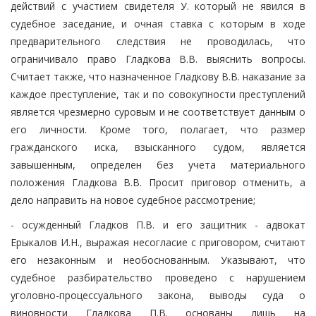
действий с участием свидетеля У. который не явился в
судебное заседание, и очная ставка с которым в ходе
предварительного следствия не проводилась, что
ограничивало право Гладкова В.В. выяснить вопросы.
Считает также, что назначенное Гладкову В.В. наказание за
каждое преступление, так и по совокупности преступлений
является чрезмерно суровым и не соответствует данным о
его личности. Кроме того, полагает, что размер
гражданского иска, взысканного судом, является
завышенным, определен без учета материального
положения Гладкова В.В. Просит приговор отменить, а
дело направить на новое судебное рассмотрение;
- осужденный Гладков П.В. и его защитник - адвокат
Ерыкалов И.Н., выражая несогласие с приговором, считают
его незаконным и необоснованным. Указывают, что
судебное разбирательство проведено с нарушением
уголовно-процессуального закона, выводы суда о
виновности Гладкова П.В. основаны лишь на