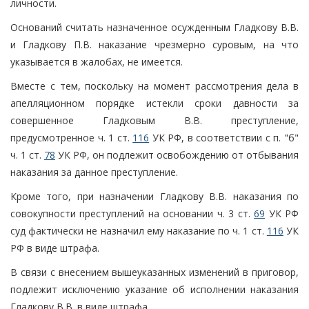
личности.
Оснований считать назначенное осужденным Гладкову В.В.
и Гладкову П.В. наказание чрезмерно суровым, на что
указывается в жалобах, не имеется.
Вместе с тем, поскольку на момент рассмотрения дела в
апелляционном порядке истекли сроки давности за
совершенное Гладковым В.В. преступление,
предусмотренное ч. 1 ст.
116
УК РФ, в соответствии с п. "б"
ч. 1 ст.
78
УК РФ, он подлежит освобождению от отбывания
наказания за данное преступление.
Кроме того, при назначении Гладкову В.В. наказания по
совокупности преступлений на основании ч. 3 ст.
69
УК РФ
суд фактически не назначил ему наказание по ч. 1 ст.
116
УК
РФ в виде штрафа.
В связи с внесением вышеуказанных изменений в приговор,
подлежит исключению указание об исполнении наказания
Гладкову В.В. в виде штрафа.