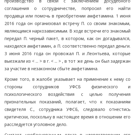
производство в связи с заключением досудебного
соглашения о сотрудничестве, попросил его найти
продавца или помочь в приобретении амфетамина. 1 июня
2016 года он организовал встречу П. со своим знакомым,
являющимся наркозависимым. В ходе встречи его знакомый
передал П. черный пакет, в котором, как он догадывался,
находился амфетамин, а П. соответственно передал деньги.
3 июня 2016 года он провожал П. и Леонтьева, которые
выезжали из < ... > в г. < ... > , в тот же день он был задержан
за участие в незаконном сбыте амфетамина.
Кроме того, в жалобе указывает на применение к нему со
стороны сотрудников УФСБ физического и
психологического воздействия с целью получения
признательных показаний, полагает, что к показаниям
свидетеля С., сотрудника УФСБ, следовало отнестись
критически, поскольку в настоящее время в отношении его
расследуется уголовное дело.
Считает необоснованным отказ в удовлетворении его