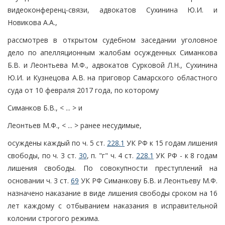
видеоконференц-связи, адвокатов Сухинина Ю.И. и
Новикова А.А.,
рассмотрев в открытом судебном заседании уголовное
дело по апелляционным жалобам осужденных Симанкова
Б.В. и Леонтьева М.Ф., адвокатов Сурковой Л.Н., Сухинина
Ю.И. и Кузнецова А.В. на приговор Самарского областного
суда от 10 февраля 2017 года, по которому
Симанков Б.В., < ... > и
Леонтьев М.Ф., < ... > ранее несудимые,
осуждены каждый по ч. 5 ст.
228.1
УК РФ к 15 годам лишения
свободы, по ч. 3 ст.
30
, п. "г" ч. 4 ст.
228.1
УК РФ - к 8 годам
лишения свободы. По совокупности преступлений на
основании ч. 3 ст.
69
УК РФ Симанкову Б.В. и Леонтьеву М.Ф.
назначено наказание в виде лишения свободы сроком на 16
лет каждому с отбыванием наказания в исправительной
колонии строгого режима.