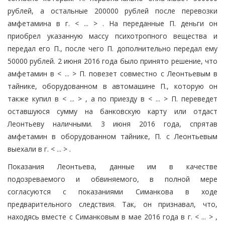
рублей, а остальные 200000 рублей после перевозки
амфетамина в г. < ... > . На переданные П. деньги он
приобрел указанную массу психотропного вещества и
передал его П., после чего П. дополнительно передал ему
50000 рублей. 2 июня 2016 года было принято решение, что
амфетамин в < ... > П. повезет совместно с Леонтьевым в
тайнике, оборудованном в автомашине П., которую он
также купил в < ... > , а по приезду в < ... > П. переведет
оставшуюся сумму на банковскую карту или отдаст
Леонтьеву наличными. 3 июня 2016 года, спрятав
амфетамин в оборудованном тайнике, П. с Леонтьевым
выехали в г. < ... > .
Показания Леонтьева, данные им в качестве
подозреваемого и обвиняемого, в полной мере
согласуются с показаниями Симанкова в ходе
предварительного следствия. Так, он признавал, что,
находясь вместе с Симанковым в мае 2016 года в г. < ... > ,