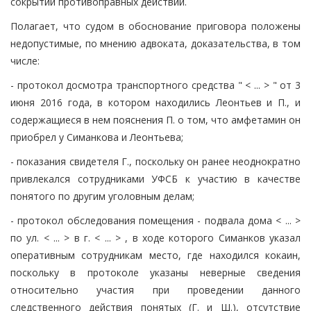
сокрытии противоправных действий.
Полагает, что судом в обоснование приговора положены
недопустимые, по мнению адвоката, доказательства, в том
числе:
- протокол досмотра транспортного средства " < ... > " от 3
июня 2016 года, в котором находились Леонтьев и П., и
содержащиеся в нем пояснения П. о том, что амфетамин он
приобрел у Симанкова и Леонтьева;
- показания свидетеля Г., поскольку он ранее неоднократно
привлекался сотрудниками УФСБ к участию в качестве
понятого по другим уголовным делам;
- протокол обследования помещения - подвала дома < ... >
по ул. < ... > в г. < ... > , в ходе которого Симанков указал
оперативным сотрудникам место, где находился кокаин,
поскольку в протоколе указаны неверные сведения
относительно участия при проведении данного
следственного действия понятых (Г. и Ш.), отсутствие