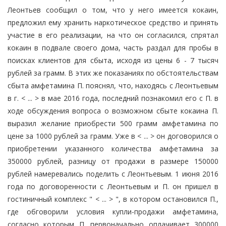
Леонтьев сообщил о том, что у него имеется кокаин,
предложил ему хранить наркотическое средство и принять
участие в его реализации, на что он согласился, спрятал
кокаин в подвале своего дома, часть раздал для пробы в
поисках клиентов для сбыта, исходя из цены 6 - 7 тысяч
рублей за грамм. В этих же показаниях по обстоятельствам
сбыта амфетамина П. пояснял, что, находясь с Леонтьевым
в г. < ... > в мае 2016 года, последний познакомил его с П. в
ходе обсуждения вопроса о возможном сбыте кокаина П.
выразил желание приобрести 500 грамм амфетамина по
цене за 1000 рублей за грамм. Уже в < ... > он договорился о
приобретении указанного количества амфетамина за
350000 рублей, разницу от продажи в размере 150000
рублей намеревались поделить с Леонтьевым. 1 июня 2016
года по договоренности с Леонтьевым и П. он пришел в
гостиничный комплекс " < ... > ", в котором остановился П.,
где обговорили условия купли-продажи амфетамина,
согласно которым П. первоначально оплачивает 300000