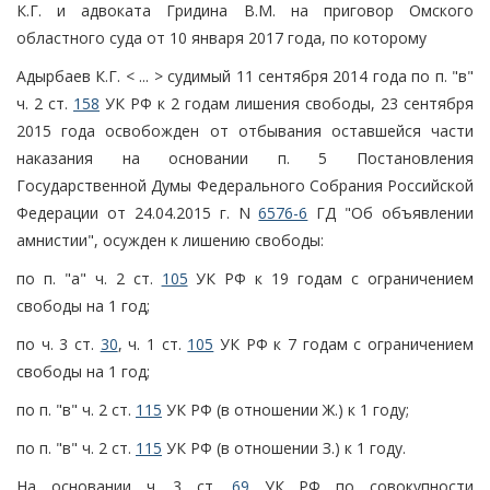
К.Г. и адвоката Гридина В.М. на приговор Омского
областного суда от 10 января 2017 года, по которому
Адырбаев К.Г. < ... > судимый 11 сентября 2014 года по п. "в"
ч. 2 ст.
158
УК РФ к 2 годам лишения свободы, 23 сентября
2015 года освобожден от отбывания оставшейся части
наказания на основании п. 5 Постановления
Государственной Думы Федерального Собрания Российской
Федерации от 24.04.2015 г. N
6576-6
ГД "Об объявлении
амнистии", осужден к лишению свободы:
по п. "а" ч. 2 ст.
105
УК РФ к 19 годам с ограничением
свободы на 1 год;
по ч. 3 ст.
30
, ч. 1 ст.
105
УК РФ к 7 годам с ограничением
свободы на 1 год;
по п. "в" ч. 2 ст.
115
УК РФ (в отношении Ж.) к 1 году;
по п. "в" ч. 2 ст.
115
УК РФ (в отношении З.) к 1 году.
На основании ч. 3 ст.
69
УК РФ по совокупности