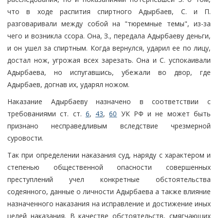
что в ходе распития спиртного Адырбаев, С. и П.
разговаривали между собой на "тюремные темы", из-за
чего и возникла ссора. Она, З., передала Адырбаеву деньги,
и он ушел за спиртным. Когда вернулся, ударил ее по лицу,
достал нож, угрожая всех зарезать. Она и С. успокаивали
Адырбаева, но испугавшись, убежали во двор, где
Адырбаев, догнав их, ударял ножом.
Наказание Адырбаеву назначено в соответствии с
требованиями ст. ст.
6
,
43
,
60
УК РФ и не может быть
признано несправедливым вследствие чрезмерной
суровости.
Так при определении наказания суд, наряду с характером и
степенью общественной опасности совершенных
преступлений учел конкретные обстоятельства
содеянного, данные о личности Адырбаева а также влияние
назначенного наказания на исправление и достижение иных
целей наказания. В качестве обстоятельств, смягчающих