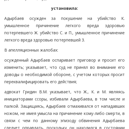
установила:
Адырбаев осужден за покушение на убийство К.
умышленное причинение легкого вреда здоровью
потерпевшего Ж. убийство С. и П., умышленное причинение
легкого вреда здоровью потерпевшей З.
В апелляционных жалобах:
осужденный Адырбаев оспаривает приговор и просит его
изменить; указывает, что суд не принял во внимание его
доводы о необходимой обороне, с учетом которых просит
переквалифицировать его действия;
адвокат Гридин В.М. указывает, что Ж., К. и М. являясь
инициаторами ссоры, избивали Адырбаева, в том числе и
палкой. Защищаясь, Адырбаев отмахивался от нападавших
ножом, не имея умысла на причинение кому-либо смерти, в
связи с чем по данному эпизоду обвинения Адырбаева
следует оправдать, поскольку он находился в состоянии