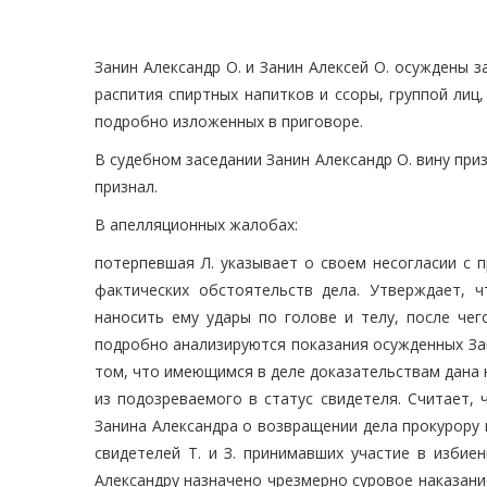
Занин Александр О. и Занин Алексей О. осуждены 
распития спиртных напитков и ссоры, группой лиц, 
подробно изложенных в приговоре.
В судебном заседании Занин Александр О. вину приз
признал.
В апелляционных жалобах:
потерпевшая Л. указывает о своем несогласии с 
фактических обстоятельств дела. Утверждает, 
наносить ему удары по голове и телу, после чег
подробно анализируются показания осужденных Зани
том, что имеющимся в деле доказательствам дана н
из подозреваемого в статус свидетеля. Считает,
Занина Александра о возвращении дела прокурору 
свидетелей Т. и З. принимавших участие в избие
Александру назначено чрезмерно суровое наказание