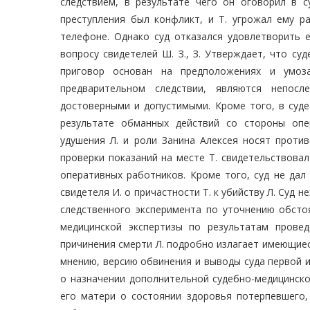
следствием, в результате чего он оговорил в 
преступления был конфликт, и Т. угрожал ему 
телефоне. Однако суд отказался удовлетворить 
вопросу свидетелей Ш. З., З. Утверждает, что с
приговор основан на предположениях и умоза
предварительном следствии, являются непос
достоверными и допустимыми. Кроме того, в суде 
результате обманных действий со стороны опе
удушения Л. и роли Занина Алексея носят проти
проверки показаний на месте Т. свидетельствова
оперативных работников. Кроме того, суд не дал д
свидетеля И. о причастности Т. к убийству Л. Суд
следственного эксперимента по уточнению обстоя
медицинской экспертизы по результатам прове
причинения смерти Л. подробно излагает имеющиес
мнению, версию обвинения и выводы суда первой 
о назначении дополнительной судебно-медицинско
его матери о состоянии здоровья потерпевшего,