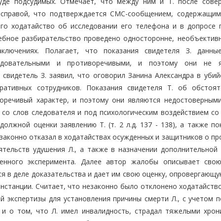
суде подсудимых. Отмечает, что между ним и Т. после сове
расправой, что подтверждается СМС-сообщением, содержащим
его ходатайство об исследовании его телефона и в допросе 
удебное разбирательство проведено односторонне, необъективн
ключениях. Полагает, что показания свидетеля З. данн
ледовательными и противоречивыми, и поэтому они не 
свидетель З. заявил, что оговорил Занина Александра в убийс
ративных сотрудников. Показания свидетеля Т. об обстоят
воречивый характер, и поэтому они являются недостоверными
л со слов следователя и под психологическим воздействием со
олжной оценки заявлению Т. (т. 2 л.д. 137 - 138), а также п
 незаконно отказал в ходатайствах осужденных и защитников о п
тельств удушения Л., а также в назначении дополнительной 
денного эксперимента. Далее автор жалобы описывает сво
я в деле доказательства и дает им свою оценку, опровергающу
инстанции. Считает, что незаконно было отклонено ходатайств
й экспертизы для установления причины смерти Л., с учетом п
 и о том, что Л. имел инвалидность, страдал тяжелыми хрон