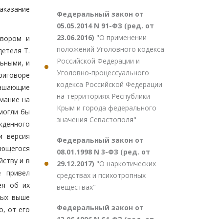
аказание
Федеральный закон от
05.05.2014 N 91-ФЗ (ред. от
23.06.2016)
"О применении
овором и
положений Уголовного кодекса
детеля Т.
Российской Федерации и
ьными, и
Уголовно-процессуального
приговоре
кодекса Российской Федерации
лашающие
на территориях Республики
мание на
Крым и города федерального
могли бы
значения Севастополя"
жденного
и версия
Федеральный закон от
яющегося
08.01.1998 N 3-ФЗ (ред. от
йству и в
29.12.2017)
"О наркотических
е привел
средствах и психотропных
ея об их
веществах"
ных выше
Федеральный закон от
о, от его