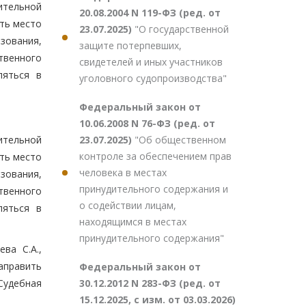
ительной
20.08.2004 N 119-ФЗ (ред. от
ять место
23.07.2025)
"О государственной
зования,
защите потерпевших,
твенного
свидетелей и иных участников
ляться в
уголовного судопроизводства"
Федеральный закон от
10.06.2008 N 76-ФЗ (ред. от
23.07.2025)
"Об общественном
ительной
контроле за обеспечением прав
ять место
человека в местах
зования,
принудительного содержания и
твенного
о содействии лицам,
ляться в
находящимся в местах
принудительного содержания"
ва С.А.,
аправить
Федеральный закон от
30.12.2012 N 283-ФЗ (ред. от
Судебная
15.12.2025, с изм. от 03.03.2026)