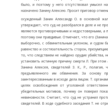
было, и поэтому у него отсутствовал умысел на
назначено Занину Алексею. Просит приговор отмени
осужденный Занин Александр О. в основной жал
утверждает, что суд не разобрался в деле и не пр
являются противоречивыми и недостоверными, а п
поэтому они правдивые. Отмечает, что его (Занина
выборочно, с обвинительным уклоном, и судом бы
равенство и состязательность сторон, презумпци
то, что следствием не найдено орудие убийства, 
установить истинную причину смерти Л. При этом
Занина Алексея, свидетелей З. К., Р., полагая,
предъявленного им обвинения. За основу пр
заинтересованным в исходе дела лицом. Т. органам
целях освобождения от уголовной ответственн
убедительных мотивов, почему он поверил пока
невиновности. Считает, что суд не устранил про
свидетелей. В ходе судебного заседания Т. не отр