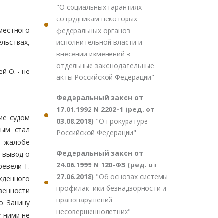
"О социальных гарантиях
сотрудникам некоторых
местного
федеральных органов
исполнительной власти и
ельствах,
внесении изменений в
отдельные законодательные
й О. - не
акты Российской Федерации"
Федеральный закон от
17.01.1992 N 2202-1 (ред. от
ие судом
03.08.2018)
"О прокуратуре
вым стал
Российской Федерации"
В жалобе
Федеральный закон от
я вывод о
24.06.1999 N 120-ФЗ (ред. от
ревели Т.
27.06.2018)
"Об основах системы
жденного
профилактики безнадзорности и
твенности
правонарушений
о Занину
несовершеннолетних"
у ними не