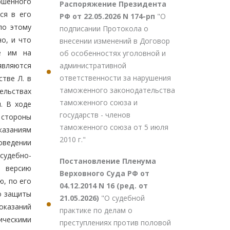
ршенного
Распоряжение Президента
ся в его
РФ от 22.05.2026 N 174-рп
"О
по этому
подписании Протокола о
о, и что
внесении изменений в Договор
ые им на
об особенностях уголовной и
административной
являются
ответственности за нарушения
тве Л. в
таможенного законодательства
ельствах
таможенного союза и
. В ходе
государств - членов
 стороны
таможенного союза от 5 июля
оказаниям
2010 г."
роведении
судебно-
Постановление Пленума
ю версию
Верховного Суда РФ от
ю, по его
04.12.2014 N 16 (ред. от
о защиты
21.05.2026)
"О судебной
оказаний
практике по делам о
ическими
преступлениях против половой