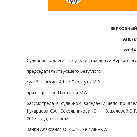
ВЕРХОВНЫЙ
АПЕЛ
от 14
Судебная коллегия по уголовным делам Верховного
председательствующего Безуглого Н.П.,
судей Климова А.Н. и Таратуты И.В.,
при секретаре Пикаевой М.А.
рассмотрела в судебном заседании дело по апел
Кукарцева С.А., Сокольникова Ю.Н., Кошелевой Э.Г
2017 года, которым
Занин Александр О. < ... > , не судимый,