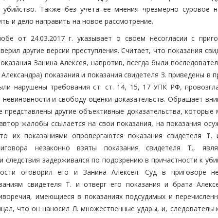
 убийство. Также без учета ее мнения чрезмерно суровое н
ть и дело направить на новое рассмотрение.
обе от 24.03.2017 г. указывает о своем несогласии с приг
оверил другие версии преступления. Считает, что показания сви
оказания Занина Алексея, напротив, всегда были последовател
 Александра) показания и показания свидетеля З. приведены в 
ли нарушены требования ст. ст. 14, 15, 17 УПК РФ, провозг
ю невиновности и свободу оценки доказательств. Обращает вни
не представлены другие объективные доказательства, которые 
 автор жалобы ссылается на свои показания, на показания осу
 что их показаниями опровергаются показания свидетеля Т. 
иговора незаконно взяты показания свидетеля Т., явл
и следствия задерживался по подозрению в причастности к уби
ости оговорил его и Занина Алексея. Суд в приговоре н
заниям свидетеля Т. и отверг его показания и брата Алекс
тиворечия, имеющиеся в показаниях подсудимых и перечислен
ицал, что он наносил Л. множественные удары, и, следовательн