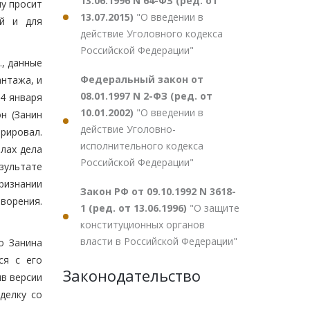
13.06.1996 N 64-ФЗ (ред. от
у просит
13.07.2015)
"О введении в
ий и для
действие Уголовного кодекса
Российской Федерации"
., данные
Федеральный закон от
антажа, и
08.01.1997 N 2-ФЗ (ред. от
24 января
10.01.2002)
"О введении в
н (Занин
действие Уголовно-
орировал.
исполнительного кодекса
лах дела
Российской Федерации"
езультате
ризнании
Закон РФ от 09.10.1992 N 3618-
ворения.
1 (ред. от 13.06.1996)
"О защите
конституционных органов
власти в Российской Федерации"
о Занина
ся с его
Законодательство
ив версии
делку со