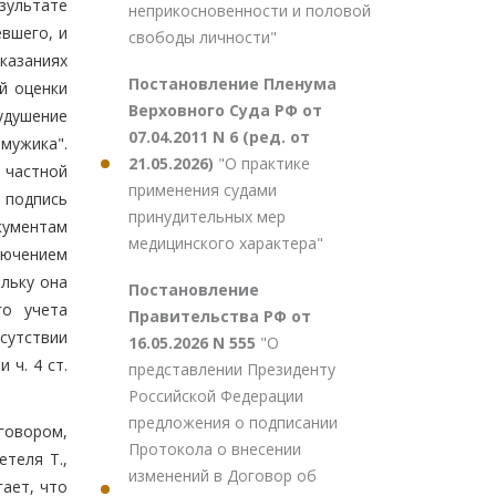
езультате
неприкосновенности и половой
евшего, и
свободы личности"
оказаниях
Постановление Пленума
й оценки
Верховного Суда РФ от
 удушение
07.04.2011 N 6 (ред. от
 мужика".
21.05.2026)
"О практике
 частной
применения судами
 подпись
принудительных мер
кументам
медицинского характера"
лючением
ольку она
Постановление
го учета
Правительства РФ от
сутствии
16.05.2026 N 555
"О
 ч. 4 ст.
представлении Президенту
Российской Федерации
предложения о подписании
говором,
Протокола о внесении
теля Т.,
изменений в Договор об
ает, что