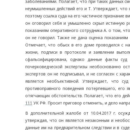
заболеваниями. Полагает, что при таких данных см
неумышленных действий его и Т. Утверждает, что 
поэтому ссылка суда на его частичное признание в
он оговорил себя и умышленно скрыл истинную ро
показаниям оперативного сотрудника А. о том, что
он не говорил. Также не дана оценка показаниям 
Отмечает, что обыск в его доме проводился с на
жизни, подписи в протоколе и заявлении выпол
сфальсифицирована, однако данные факты суд 
почерковедческой экспертизы необоснованно ос
экспертов он не подписывал, и не согласен с хара
является необъективной. Утверждает, что суд
противоправного поведения потерпевшего, его яв
отягчающих обстоятельств. Полагает, что его де
111
УК РФ. Просит приговор отменить, и дело напр
В дополнительной жалобе от 10.04.2017 г. осуж
утверждая, что он является незаконным и необос
данные им на предварительном следствии и в суде