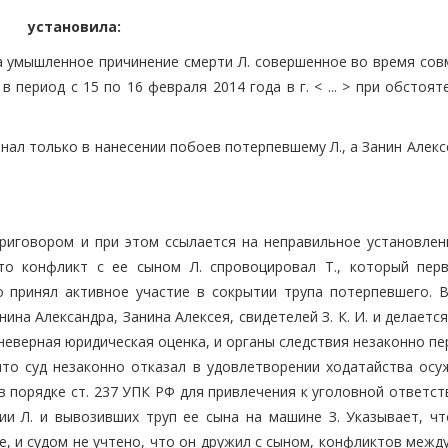
установила:
за умышленное причинение смерти Л. совершенное во время сов
в период с 15 по 16 февраля 2014 года в г. < ... > при обстоят
нал только в нанесении побоев потерпевшему Л., а Занин Алексе
приговором и при этом ссылается на неправильное установлен
что конфликт с ее сыном Л. спровоцировал Т., который пер
о принял активное участие в сокрытии трупа потерпевшего. 
на Александра, Занина Алексея, свидетелей З. К. И. и делаетс
еверная юридическая оценка, и органы следствия незаконно пе
 что суд незаконно отказал в удовлетворении ходатайства осу
в порядке ст. 237 УПК РФ для привлечения к уголовной ответс
нии Л. и вывозивших труп ее сына на машине З. Указывает, чт
, и судом не учтено, что он дружил с сыном, конфликтов межд