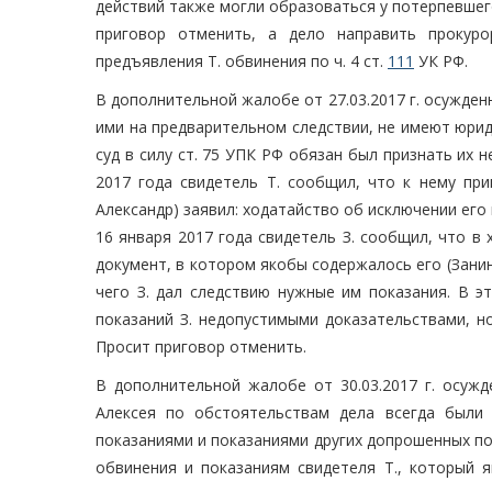
действий также могли образоваться у потерпевшег
приговор отменить, а дело направить прокуро
предъявления Т. обвинения по ч. 4 ст.
111
УК РФ.
В дополнительной жалобе от 27.03.2017 г. осужденн
ими на предварительном следствии, не имеют юрид
суд в силу ст. 75 УПК РФ обязан был признать их 
2017 года свидетель Т. сообщил, что к нему пр
Александр) заявил: ходатайство об исключении его
16 января 2017 года свидетель З. сообщил, что в
документ, в котором якобы содержалось его (Занин
чего З. дал следствию нужные им показания. В э
показаний З. недопустимыми доказательствами, н
Просит приговор отменить.
В дополнительной жалобе от 30.03.2017 г. осужд
Алексея по обстоятельствам дела всегда были
показаниями и показаниями других допрошенных по 
обвинения и показаниям свидетеля Т., который я