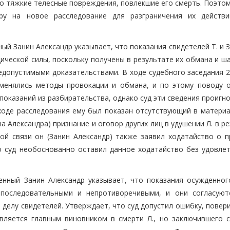
о тяжкие телесные повреждения, повлекшие его смерть. Поэтом
ру на новое расследование для разграничения их действ
ый Занин Александр указывает, что показания свидетелей Т. и З
ической силы, поскольку получены в результате их обмана и ш
недопустимыми доказательствами. В ходе судебного заседания 
именялись методы провокации и обмана, и по этому поводу о
 показаний из разбирательства, однако суд эти сведения проигн
 ходе расследования ему был показан отсутствующий в материа
а Александра) признание и оговор других лиц в удушении Л. в р
той связи он (Занин Александр) также заявил ходатайство о п
о суд необоснованно оставил данное ходатайство без удовлет
енный Занин Александр указывает, что показания осужденног
 последовательными и непротиворечивыми, и они согласуют
делу свидетелей. Утверждает, что суд допустил ошибку, повер
вляется главным виновником в смерти Л., но заключившего с