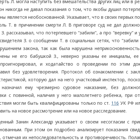
ерть Л. могла наступить без вмешательства других лиц или в р
он никогда не давал показания о том, что якобы душил потерп
ины является необоснованной. Указывает, что в своих первых п
ль Т. в причинении смерти Л. В приговоре суд не дал должно
 З. рассказывал, что потерпевшего "забили", а про "веревку" и
свидетеля З. о сообщении Т. в социальных сетях, что "забили
рушением закона, так как была нарушена неприкосновенность
нены не его бабушкой З., неверно указаны ее инициалы, ее
проигнорировал, и ходатайство о проведении по этим до
тавил без удовлетворения. Протокол об ознакомлении с зак
ктеристикой, которую дал на него участковый инспектор, поск
 назначил ему чрезмерно суровое наказание, без должно
ки с повинной, наличия у него малолетнего ребенка, при от
йствия могли быть квалифицированы только по ст.
116
УК РФ или
авить на новое рассмотрение или на новое расследование.
денный Занин Александр указывает о своем несогласии с при
нованным. При этом он подробно анализирует показания свиде
, отмечая их непоследовательность и противоречивость. Полаг