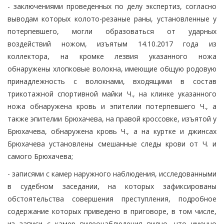
- заключениями проведенных по делу экспертиз, согласно
выводам которых колото-резаные раны, установленные у
потерпевшего, могли образоваться от ударных
воздействий ножом, изъятым 14.10.2017 года из
коллектора, на кромке лезвия указанного ножа
обнаружены хлопковые волокна, имеющие общую родовую
принадлежность с волокнами, входящими в состав
трикотажной спортивной майки Ч., на клинке указанного
ножа обнаружена кровь и эпителии потерпевшего Ч., а
также эпителии Брюхачева, на правой кроссовке, изъятой у
Брюхачева, обнаружена кровь Ч., а на куртке и джинсах
Брюхачева установлены смешанные следы крови от Ч. и
самого Брюхачева;
- записями с камер наружного наблюдения, исследованными
в судебном заседании, на которых зафиксированы
обстоятельства совершения преступления, подробное
содержание которых приведено в приговоре, в том числе,
из записи с камер видеонаблюдения видно, что именно