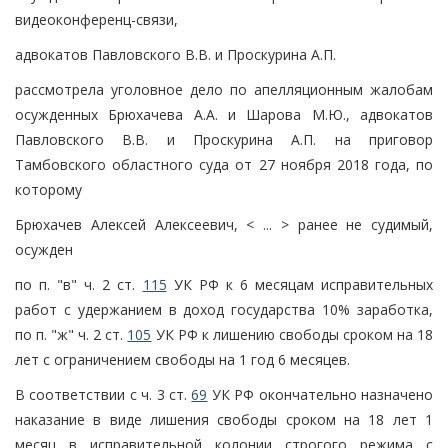
видеоконференц-связи,
адвокатов Павловского В.В. и Проскурина А.П.
рассмотрела уголовное дело по апелляционным жалобам
осужденных Брюхачева А.А. и Шарова М.Ю., адвокатов
Павловского В.В. и Проскурина А.П. на приговор
Тамбовского областного суда от 27 ноября 2018 года, по
которому
Брюхачев Алексей Алексеевич, < ... > ранее не судимый,
осужден
по п. "в" ч. 2 ст.
115
УК РФ к 6 месяцам исправительных
работ с удержанием в доход государства 10% заработка,
по п. "ж" ч. 2 ст.
105
УК РФ к лишению свободы сроком на 18
лет с ограничением свободы на 1 год 6 месяцев.
В соответствии с ч. 3 ст.
69
УК РФ окончательно назначено
наказание в виде лишения свободы сроком на 18 лет 1
месяц в исправительной колонии строгого режима с