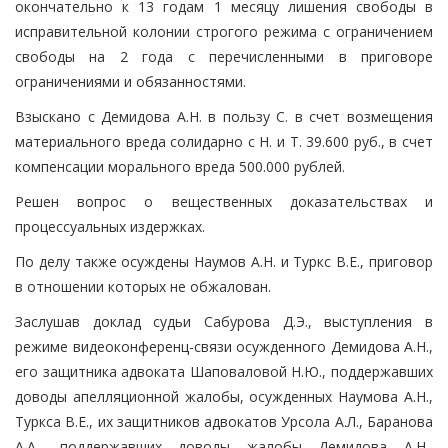
окончательно к 13 годам 1 месяцу лишения свободы в
исправительной колонии строгого режима с ограничением
свободы на 2 года с перечисленными в приговоре
ограничениями и обязанностями.
Взыскано с Демидова А.Н. в пользу С. в счет возмещения
материального вреда солидарно с Н. и Т. 39.600 руб., в счет
компенсации морального вреда 500.000 рублей.
Решен вопрос о вещественных доказательствах и
процессуальных издержках.
По делу также осуждены Наумов А.Н. и Туркс В.Е., приговор
в отношении которых не обжалован.
Заслушав доклад судьи Сабурова Д.Э., выступления в
режиме видеоконференц-связи осужденного Демидова А.Н.,
его защитника адвоката Шаповаловой Н.Ю., поддержавших
доводы апелляционной жалобы, осужденных Наумова А.Н.,
Туркса В.Е., их защитников адвокатов Урсола А.Л., Баранова
А.А., поддержавших доводы жалобы Демидова А.Н.,