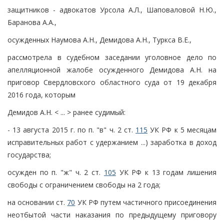
защитников - адвокатов Урсола А.Л., Шаповаловой Н.Ю.,
Баранова А.А.,
осужденных Наумова А.Н., Демидова А.Н., Туркса В.Е.,
рассмотрела в судебном заседании уголовное дело по
апелляционной жалобе осужденного Демидова А.Н. на
приговор Свердловского областного суда от 19 декабря
2016 года, которым
Демидов А.Н. < ... > ранее судимый:
- 13 августа 2015 г. по п. "в" ч. 2 ст.
115
УК РФ к 5 месяцам
исправительных работ с удержанием ...) заработка в доход
государства;
осужден по п. "ж" ч. 2 ст.
105
УК РФ к 13 годам лишения
свободы с ограничением свободы на 2 года;
на основании ст.
70
УК РФ путем частичного присоединения
неотбытой части наказания по предыдущему приговору