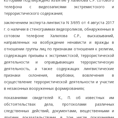
которыми подтверждено изъятие у Халилова С.Р. сотового
телефона с видеозаписями экстремистского и
террористического содержания;
заключением эксперта-лингвиста N 3/695 от 4 августа 2017
г. о наличии в стенограммах видеороликов, обнаруженных в
сотовом телефоне Халилова С.Р., высказываний,
направленных на возбуждение ненависти и вражды в
отношении группы лиц по признакам отношения к религии,
содержащих призывы к экстремистской, террористической
деятельности и оправдывающих террористическую
деятельность, а также содержащих лингвистические
признаки склонения, вербовки, вовлечения в
осуществление террористической деятельности и участие
в незаконных вооруженных формированиях;
показаниями свидетелей К., П. об известных им
обстоятельствах дела, протоколами различных
следственных действий, документами, вещественными и
другими доказательствами, в том числе показаниями